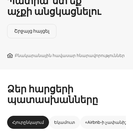
Պատրա՞ստ եք
աչքի անցկացնելու
Շրջայց հայցել
Բնակարանային հավասար հնարավորություններ
Ձեր հարցերի
պատասխանները
Հյուրընկալում
Եկամուտ
«Airbnb-ի չափանիշն