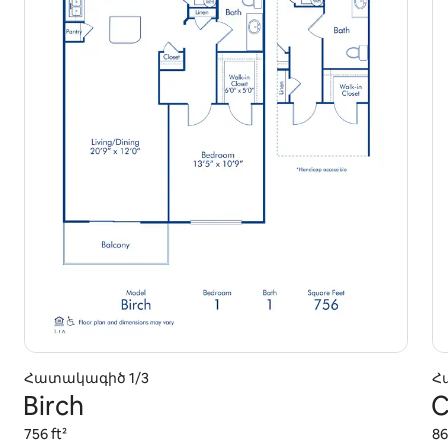
Հատակագիծ 1/3
Հ
Birch
C
756 ft²
86