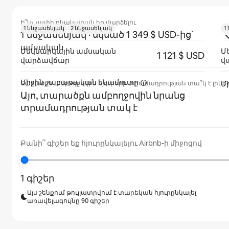
Ի՞նչ չափի բնակարան եք վարձելու
1 ննջասենյակ
2 ննջասենյակ
1
1 ննջասենյակ
· սկսած 1 349 $ USD-ից՝
ամսական
Մեկնարկային ամսական
Մ
1 121 $ USD
վարձավճար
վ
Միջին շաբաթական
եկամուտը
Մ
Տարածքն ամբողջովին հյուրերի տրամադրության տա՞կ է լինել
Այո, տարածքն ամբողջովին նրանց
տրամադրության տակ է
Քանի՞ գիշեր եք հյուրընկալելու Airbnb-ի միջոցով
1 գիշեր
Այս շենքում թույլատրվում է տարեկան հյուրընկալել
առավելագույնը 90 գիշեր