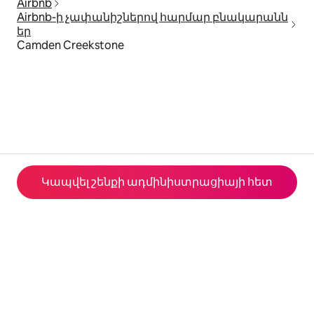
Airbnb
Airbnb-ի չափանիշներով հարմար բնակարանն
եր
Camden Creekstone
Կապվել շենքի ադմինիստրացիայի հետ