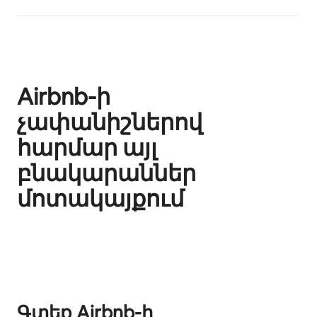
Airbnb-ի
չափանիշներով
հարմար այլ
բնակարաններ
մոտակայքում
Ցուցադրվում է 0 տարր՝ 0-ից
Գտեք Airbnb-ի