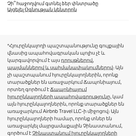
Չի՞ հաջողվում գտնել ձեր փնտրածը
Այցելել Օգնության կենտրոն
*Հյուրընկալողի պաշտպանությունը գույքային
վնասից ապահովագրական պոլիս չէ և
կարգավորվում է այս
դրույթներով,
պայմաններով և սահմանափակումներով
։
Այն
չի պաշտպանում հյուրընկալողներին, որոնք
տարածքներ են առաջարկում Ճապոնիայում,
որտեղ գործում է
Ճապոնիայում
հյուրընկալողների ապահովագրությունը
, կամ
այն հյուրընկալողներին, որոնք տարածքներ են
առաջարկում Airbnb Travel LLC-ի միջոցով։
Այն
հյուրընկալողների համար, որոնք տներ են
առաջարկել մայրցամաքային Չինաստանում,
գործում է
Չինաստանում հյուրընկալողների