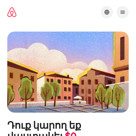
Անցնել
բովանդակությանը
Դուք կարող եք