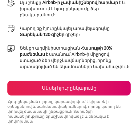
Այս շենքը
Airbnb-ի չափանիշներով հարմար
է և
խրախուսում է հյուրընկալումը ձեր
բնակարանում։
Կարող եք հյուրընկալել առավելագույնը
Տարեկան 120 գիշեր
գիշեր։
Շենքի ադմինիստրացիան
Հասույթի 20%
բաժնեմաս
է ստանում Airbnb-ի միջոցով
ստացած ձեր վերջնավճարներից, որոնք
արտացոլված են եկամուտների նախահաշվում։
Սկսել հյուրընկալումը
Հյուրընկալման ոլորտը կարգավորվում է կիրառելի
օրենքներով և սահմանափակումներով, որոնք կարող են
փոխվել ժամանակի ընթացքում։ Տարածքի
հասանելիությունը երաշխավորված չէ և ենթակա է
փոփոխման։