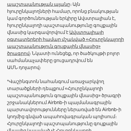
պաշտպանության պլանը
։
Այն
հյուրընկալողների համար, որոնց բնակության
կամ գործունեության երկիրը Ավստրալիան է,
հյուրընկալողի պաշտպանությունը գույքային
վնասից կարգավորվում է
Ավստրալիայի
օգտատերերի համար մշակված «Հյուրընկալողի
պաշտպանություն գույքային վնասից»
ծրագրով
։ Նկատի ունեցեք, որ ծածկույթի բոլոր
սահմանաչափերը ցուցադրվում են
ԱՄՆ դոլարով։
*Վաշինգտոն նահանգում առաջարկվող
տարածքների դեպքում «Հյուրընկալողի
պաշտպանություն գույքային վնասից» ծրագրի
շրջանակներում Airbnb-ի պայմանագրային
պարտավորությունները ներառված են Airbnb-ի
կողմից գնված ապահովագրական պոլիսում։
Հյուրընկալողի պաշտպանությունը գույքային
վնասից կապված չէ Հյուրընկալողի