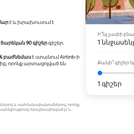
մար
է և խրախուսում է
Ի՞նչ չափի բն
1 ննջասեն
ը
Տարեկան 90 գիշեր
գիշեր։
5% բաժնեմաս
է ստանում Airbnb-ի
Քանի՞ գիշեր եք
ից, որոնք արտացոլված են
1 գիշեր
նքներով և սահմանափակումներով, որոնք
անելիությունը երաշխավորված չէ և