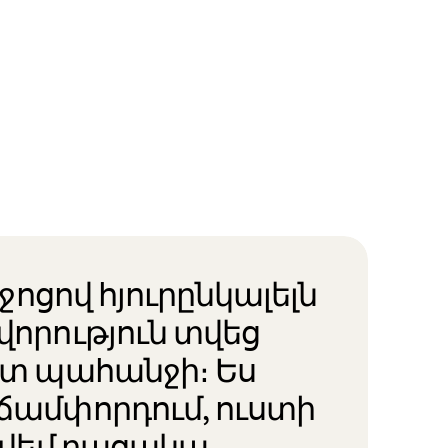
իջոցով հյուրընկալելն
վորություն տվեց
ստ պահանջի։ Ես
ճամփորդում, ուստի
գտվեմ բացակա