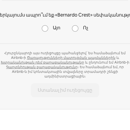
ներկայումս ապրո՞ւմ եք «Bernardo Crest» սեփականությո
Այո
Ոչ
Հյուրընկալողի այս ուղեցույցը պահանջելով՝ ես համաձայնում եմ
Airbnb-ի
Ծառայությունների մատուցման պայմաններին
և
Խտրականության դեմ քաղաքականությանը
և ընդունում եմ Airbnb-ի
Գաղտնիության քաղաքականությունը
։ Ես համաձայնում եմ, որ
Airbnb-ն իմ կոնտակտային տվյալները տրամադրի շենքի
ադմինիստրացիային։
Ստանալ իմ ուղեցույցը