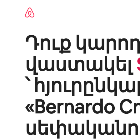
Անցնել
բովանդակությանը
Դուք կարող
վաստակել
՝ հյուրընկա
«
Bernardo Cr
սեփականու