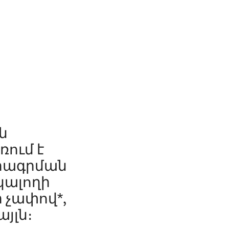
ն
ռում է
մրագրման
նկալողի
 չափով*,
յլն։