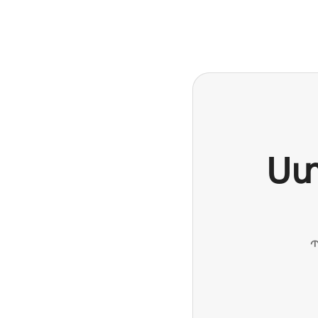
Ձեր հնարավոր եկամուտն ամսական $788 է
Ստ
Պ