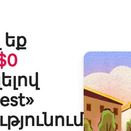
 եք
$
0
լելով
est
»
թյունում