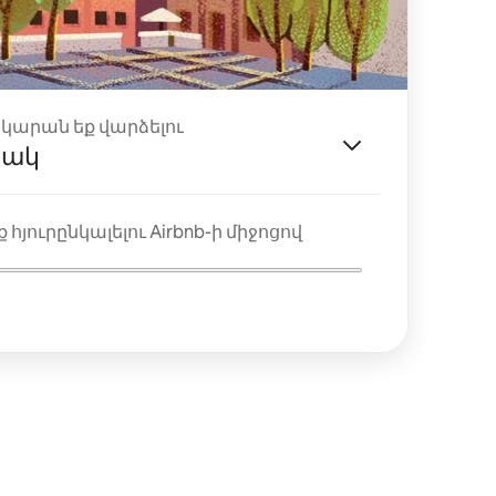
ակարան եք վարձելու
յակ
 հյուրընկալելու Airbnb-ի միջոցով