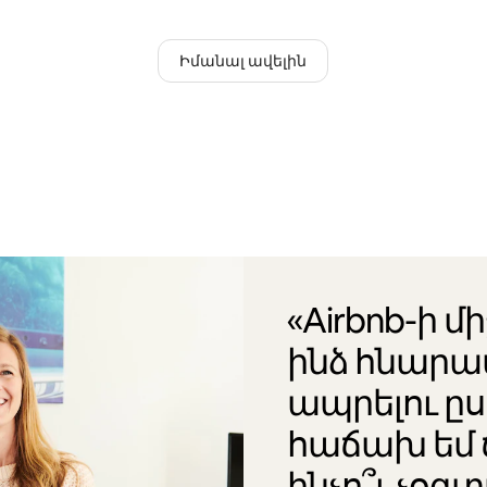
Իմանալ ավելին
«Airbnb-ի մ
ինձ հնարա
ապրելու ը
հաճախ եմ 
ինչո՞ւ չօ