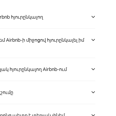
rbnb հյուրընկալող
Airbnb-ի միջոցով հյուրընկալել իմ
կ հյուրընկալող Airbnb-ում
նշումը
որոնց պետք է տեղյակ լինեմ