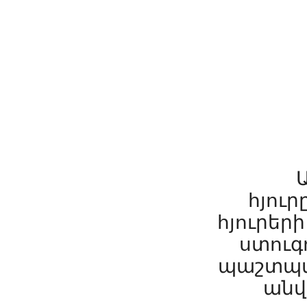
հյուր
հյուրեր
ստուգո
պաշտպան
անվ