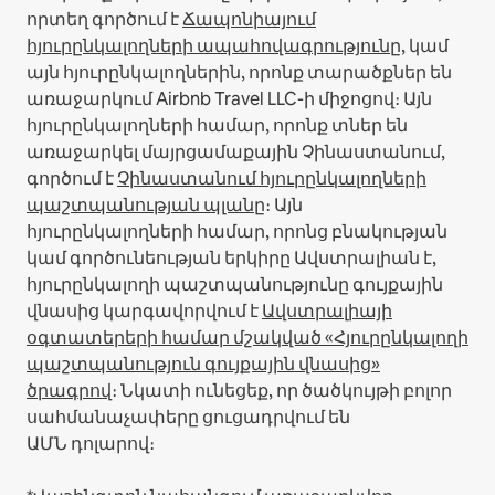
որտեղ գործում է
Ճապոնիայում
հյուրընկալողների ապահովագրությունը
, կամ
այն հյուրընկալողներին, որոնք տարածքներ են
առաջարկում Airbnb Travel LLC-ի միջոցով։
Այն
հյուրընկալողների համար, որոնք տներ են
առաջարկել մայրցամաքային Չինաստանում,
գործում է
Չինաստանում հյուրընկալողների
պաշտպանության պլանը
։
Այն
հյուրընկալողների համար, որոնց բնակության
կամ գործունեության երկիրը Ավստրալիան է,
հյուրընկալողի պաշտպանությունը գույքային
վնասից կարգավորվում է
Ավստրալիայի
օգտատերերի համար մշակված «Հյուրընկալողի
պաշտպանություն գույքային վնասից»
ծրագրով
։ Նկատի ունեցեք, որ ծածկույթի բոլոր
սահմանաչափերը ցուցադրվում են
ԱՄՆ դոլարով։