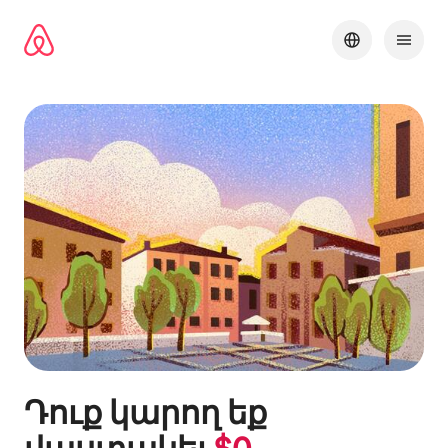
Անցնել
բովանդակությանը
Դուք կարող եք