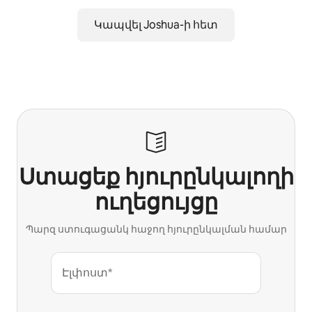
Կապվել Joshua-ի հետ
Ստացեք հյուրընկալողի
ուղեցույցը
Պարզ ստուգացանկ հաջող հյուրընկալման համար
Էլփոստ*