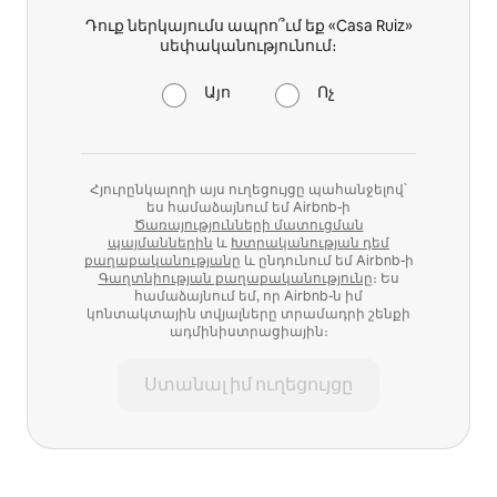
Դուք ներկայումս ապրո՞ւմ եք «Casa Ruiz»
սեփականությունում։
Այո
Ոչ
Հյուրընկալողի այս ուղեցույցը պահանջելով՝
ես համաձայնում եմ Airbnb-ի
Ծառայությունների մատուցման
պայմաններին
և
Խտրականության դեմ
քաղաքականությանը
և ընդունում եմ Airbnb-ի
Գաղտնիության քաղաքականությունը
։ Ես
համաձայնում եմ, որ Airbnb-ն իմ
կոնտակտային տվյալները տրամադրի շենքի
ադմինիստրացիային։
Ստանալ իմ ուղեցույցը