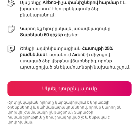
Այս շենքը
Airbnb-ի չափանիշներով հարմար
է և
խրախուսում է հյուրընկալումը ձեր
բնակարանում։
Կարող եք հյուրընկալել առավելագույնը
Տարեկան 60 գիշեր
գիշեր։
Շենքի ադմինիստրացիան
Հասույթի 25%
բաժնեմաս
է ստանում Airbnb-ի միջոցով
ստացած ձեր վերջնավճարներից, որոնք
արտացոլված են եկամուտների նախահաշվում։
Սկսել հյուրընկալումը
Հյուրընկալման ոլորտը կարգավորվում է կիրառելի
օրենքներով և սահմանափակումներով, որոնք կարող են
փոխվել ժամանակի ընթացքում։ Տարածքի
հասանելիությունը երաշխավորված չէ և ենթակա է
փոփոխման։