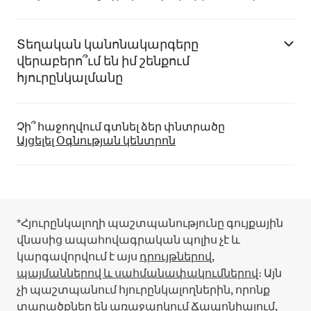
Տեղական կանոնակարգերը
վերաբերո՞ւմ են իմ շենքում
հյուրընկալմանը
Չի՞ հաջողվում գտնել ձեր փնտրածը
Այցելել Օգնության կենտրոն
*Հյուրընկալողի պաշտպանությունը գույքային
վնասից ապահովագրական պոլիս չէ և
կարգավորվում է այս
դրույթներով,
պայմաններով և սահմանափակումներով
։
Այն
չի պաշտպանում հյուրընկալողներին, որոնք
տարածքներ են առաջարկում Ճապոնիայում,