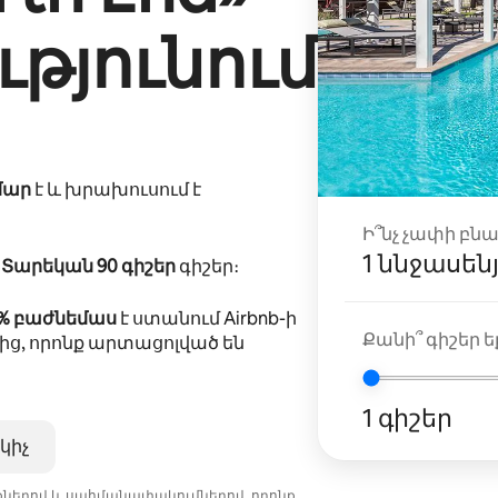
թյունում
մար
է և խրախուսում է
Ի՞նչ չափի բն
1 ննջասեն
ը
Տարեկան 90 գիշեր
գիշեր։
0% բաժնեմաս
է ստանում Airbnb-ի
Քանի՞ գիշեր եք
ից, որոնք արտացոլված են
1 գիշեր
կիչ
նքներով և սահմանափակումներով, որոնք