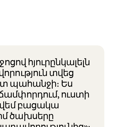
իջոցով հյուրընկալելն
վորություն տվեց
ստ պահանջի։ Ես
ճամփորդում, ուստի
գտվեմ բացակա
իմ ծախսերը
նարավորությունից»։