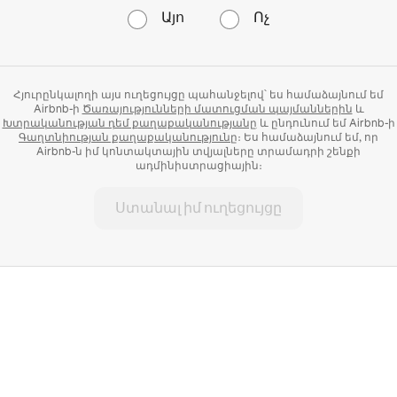
Այո
Ոչ
Հյուրընկալողի այս ուղեցույցը պահանջելով՝ ես համաձայնում եմ
Airbnb-ի
Ծառայությունների մատուցման պայմաններին
և
Խտրականության դեմ քաղաքականությանը
և ընդունում եմ Airbnb-ի
Գաղտնիության քաղաքականությունը
։ Ես համաձայնում եմ, որ
Airbnb-ն իմ կոնտակտային տվյալները տրամադրի շենքի
ադմինիստրացիային։
Ստանալ իմ ուղեցույցը