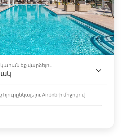
ակարան եք վարձելու
յակ
 հյուրընկալելու Airbnb-ի միջոցով