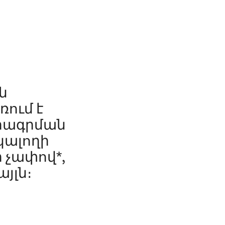
ն
ռում է
մրագրման
նկալողի
 չափով*,
յլն։