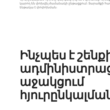
կարող են փոխվել ժամանակի ընթացքում։ Տարածքի հաս
ենթակա է փոփոխման։
Ձեր հնարավոր եկամուտն ամսական $851 է
Ինչպես է շենք
ադմինիստրա
աջակցում
հյուրընկալմա