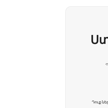
Ստ
Պ
Դուք նե