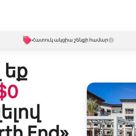
Հատուկ ակցիա շենքի համար
 եք
$
0
լելով
th End
»