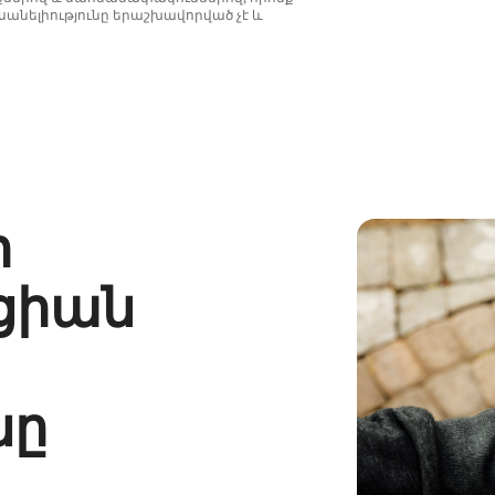
անելիությունը երաշխավորված չէ և
ի
ցիան
նը