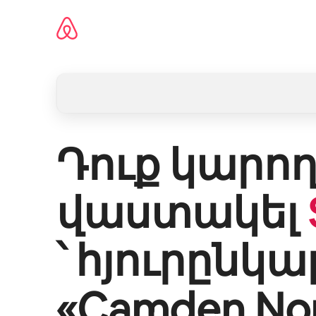
Անցնել
բովանդակությանը
Դուք կարող
վաստակել
՝ հյուրընկա
«
Camden Nor