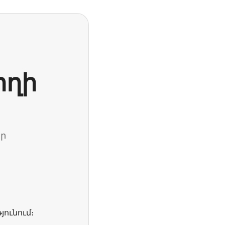
ողի
ար
յունում։