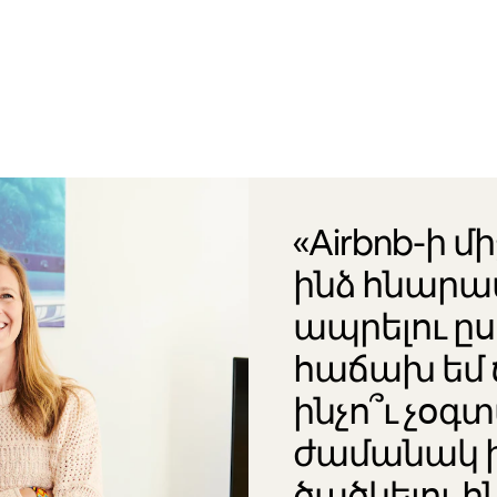
«Airbnb-ի մ
ինձ հնարա
ապրելու ը
հաճախ եմ 
ինչո՞ւ չօ
ժամանակ 
ծածկելու հ