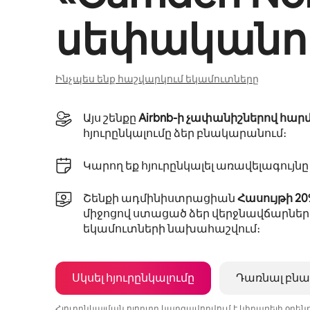
սեփականու
Ինչպես ենք հաշվարկում եկամուտները
Այս շենքը
Airbnb-ի չափանիշներով հար
հյուրընկալումը ձեր բնակարանում։
Կարող եք հյուրընկալել առավելագույն
Շենքի ադմինիստրացիան
Հասույթի 2
միջոցով ստացած ձեր վերջնավճարներ
եկամուտների նախահաշվում։
Սկսել հյուրընկալումը
Դառնալ բնա
Հյուրընկալման ոլորտը կարգավորվում է կիրառելի օրե