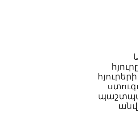
հյուր
հյուրեր
ստուգո
պաշտպան
անվ