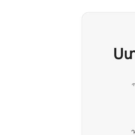
Ստ
Պ
Դ