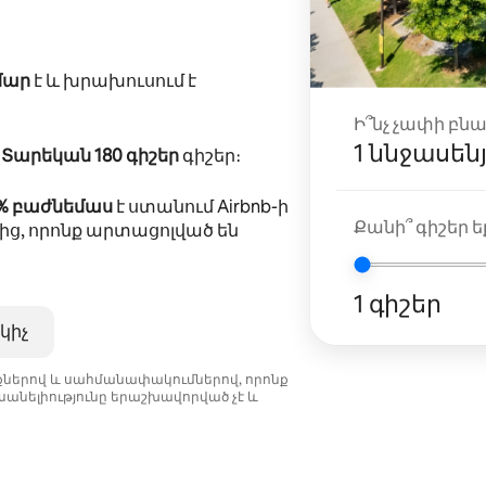
մար
է և խրախուսում է
Ի՞նչ չափի բն
1 ննջասեն
ը
Տարեկան 180 գիշեր
գիշեր։
5% բաժնեմաս
է ստանում Airbnb-ի
Քանի՞ գիշեր եք
ից, որոնք արտացոլված են
1 գիշեր
կիչ
նքներով և սահմանափակումներով, որոնք
անելիությունը երաշխավորված չէ և