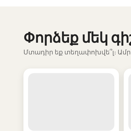
Ձեր հնարավոր եկամուտն ամսական $832 է
Փորձեք մեկ գի
Ցուցադրվում է 0 տարր՝ 0-ից
Մտադիր եք տեղափոխվե՞լ։ Ամրա