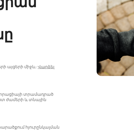
ցիան
նը
րի այցերի միջև։
Վարձել
նիստրացիայի տրամադրած
ստ ժամերի և տնային
արածքում հյուրընկալման