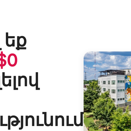
 եք
$
0
լելով
թյունում