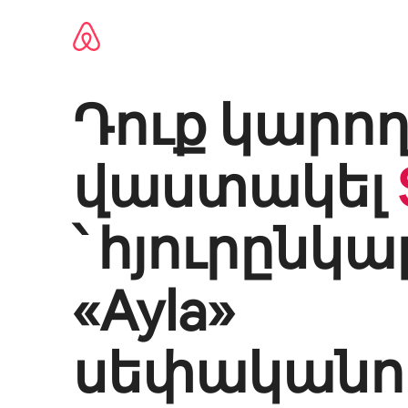
Անցնել
բովանդակությանը
Դուք կարող
վաստակել
՝ հյուրընկա
«
Ayla
»
սեփականու