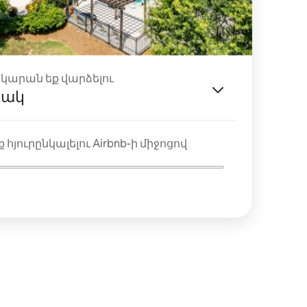
ակարան եք վարձելու
յակ
 հյուրընկալելու Airbnb-ի միջոցով