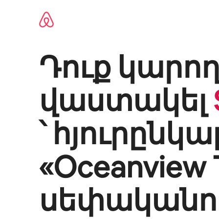
Անցնել
բովանդակությանը
Դուք կարող
վաստակել
՝ հյուրընկա
«
Oceanview 
սեփականու