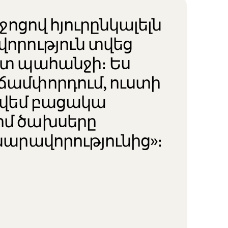
իջոցով հյուրընկալելն
վորություն տվեց
ստ պահանջի։ Ես
ճամփորդում, ուստի
գտվեմ բացակա
իմ ծախսերը
նարավորությունից»։