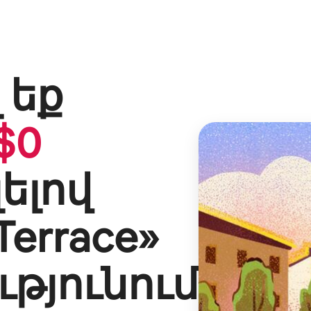
 եք
$
0
լելով
Terrace
»
թյունում