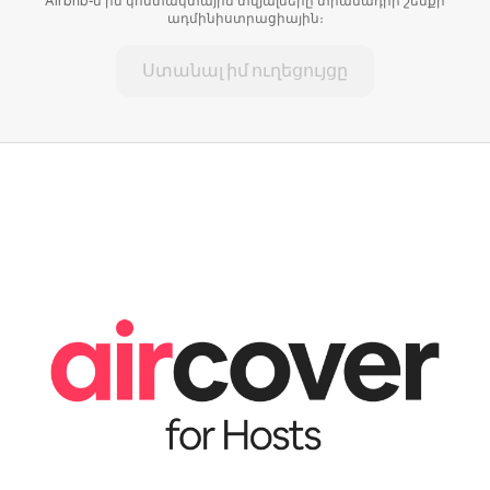
Airbnb-ն իմ կոնտակտային տվյալները տրամադրի շենքի
ադմինիստրացիային։
Ստանալ իմ ուղեցույցը