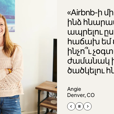
«Airbnb-ի մ
ինձ հնարա
ապրելու ը
հաճախ եմ 
ինչո՞ւ չօ
ժամանակ 
ծածկելու հ
Angie
Denver, CO