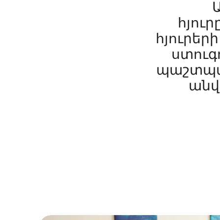
հյուր
հյուրեր
ստուգո
պաշտպան
անվ