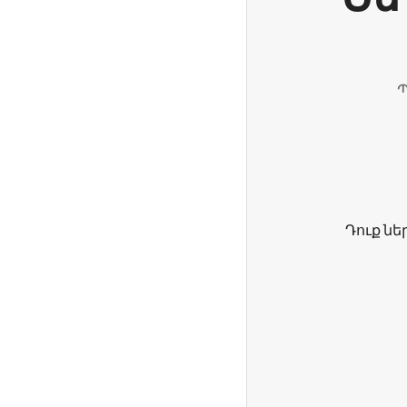
Պ
Դուք նե