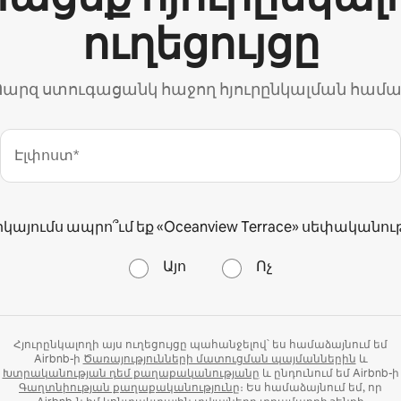
ուղեցույցը
արզ ստուգացանկ հաջող հյուրընկալման համ
Էլփոստ*
րկայումս ապրո՞ւմ եք «Oceanview Terrace» սեփականութ
Այո
Ոչ
Հյուրընկալողի այս ուղեցույցը պահանջելով՝ ես համաձայնում եմ
Airbnb-ի
Ծառայությունների մատուցման պայմաններին
և
Խտրականության դեմ քաղաքականությանը
և ընդունում եմ Airbnb-ի
Գաղտնիության քաղաքականությունը
։ Ես համաձայնում եմ, որ