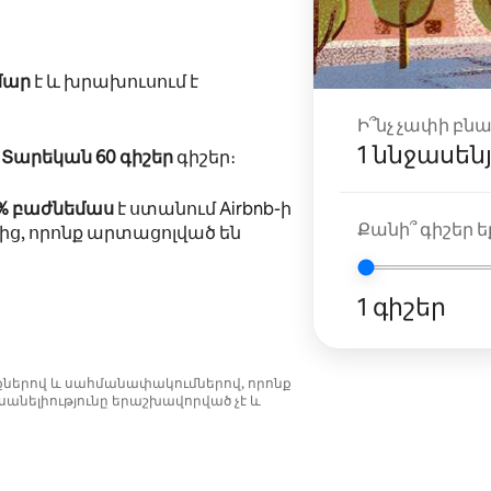
մար
է և խրախուսում է
Ի՞նչ չափի բն
1 ննջասեն
ը
Տարեկան 60 գիշեր
գիշեր։
5% բաժնեմաս
է ստանում Airbnb-ի
Քանի՞ գիշեր եք
ից, որոնք արտացոլված են
1 գիշեր
նքներով և սահմանափակումներով, որոնք
անելիությունը երաշխավորված չէ և