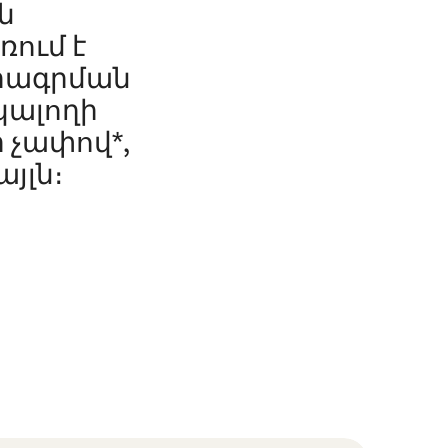
ն
ռում է
մրագրման
նկալողի
 չափով*,
յլն։