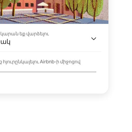
ակարան եք վարձելու
յակ
 հյուրընկալելու Airbnb-ի միջոցով