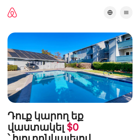
Անցնել
բովանդակությանը
Դուք կարող եք
վաստակել
$
0
՝ հյուրընկալելով