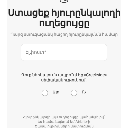
Ստացեք հյուրընկալողի
ուղեցույցը
Պարզ ստուգացանկ հաջող հյուրընկալման համար
Էլփոստ*
Դուք ներկայումս ապրո՞ւմ եք «Creekside»
սեփականությունում։
Այո
Ոչ
Հյուրընկալողի այս ուղեցույցը պահանջելով՝
ես համաձայնում եմ Airbnb-ի
Ծառայությունների մատուցման