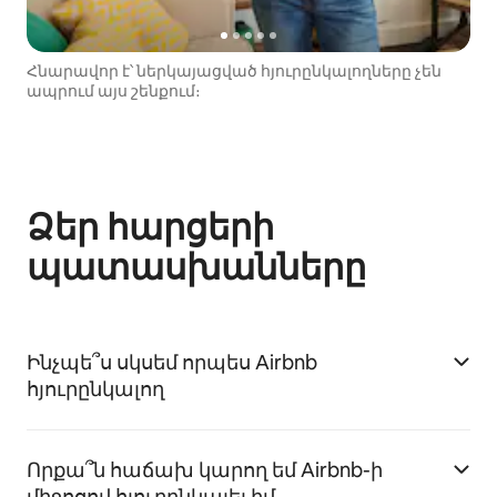
Հնարավոր է՝ ներկայացված հյուրընկալողները չեն
ապրում այս շենքում։
Ձեր հարցերի
պատասխանները
Ինչպե՞ս սկսեմ որպես Airbnb
հյուրընկալող
Որքա՞ն հաճախ կարող եմ Airbnb-ի
միջոցով հյուրընկալել իմ