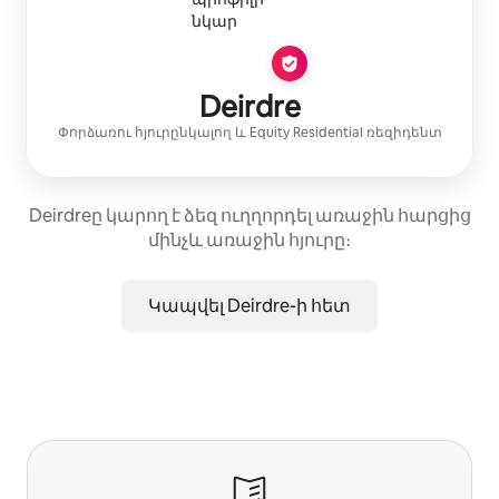
Deirdre
Փորձառու հյուրընկալող
և
Equity Residential
ռեզիդենտ
Deirdreը կարող է ձեզ ուղղորդել առաջին հարցից
մինչև առաջին հյուրը։
Կապվել Deirdre-ի հետ