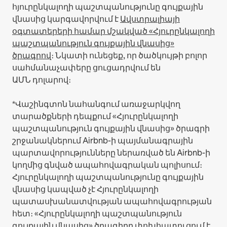
հյուրընկալողի պաշտպանությունը գույքային
վնասից կարգավորվում է
Ավստրալիայի
օգտատերերի համար մշակված «Հյուրընկալողի
պաշտպանություն գույքային վնասից»
ծրագրով
։ Նկատի ունեցեք, որ ծածկույթի բոլոր
սահմանաչափերը ցուցադրվում են
ԱՄՆ դոլարով։
*Վաշինգտոն նահանգում առաջարկվող
տարածքների դեպքում «Հյուրընկալողի
պաշտպանություն գույքային վնասից» ծրագրի
շրջանակներում Airbnb-ի պայմանագրային
պարտավորությունները ներառված են Airbnb-ի
կողմից գնված ապահովագրական պոլիսում։
Հյուրընկալողի պաշտպանությունը գույքային
վնասից կապված չէ Հյուրընկալողի
պատասխանատվության ապահովագրության
հետ։ «Հյուրընկալողի պաշտպանություն
գույքային վնասից» ծրագիրը փոխհատուցում է