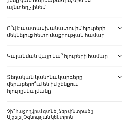
շենք կամ հարկաբաժին, եթե ես
այնտեղ չլինեմ
Ո՞վ է պատասխանատու իմ հյուրերի
մեկնելուց հետո մաքրության համար
Կայանման վայր կա՞ հյուրերի համար
Տեղական կանոնակարգերը
վերաբերո՞ւմ են իմ շենքում
հյուրընկալմանը
Չի՞ հաջողվում գտնել ձեր փնտրածը
Այցելել Օգնության կենտրոն