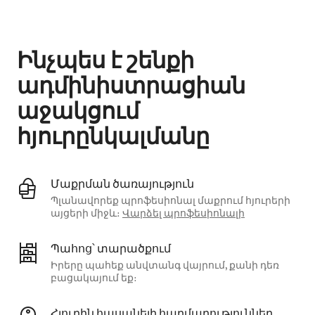
Ձեր հնարավոր եկամուտն ամսական $895 է
Ինչպես է շենքի
ադմինիստրացիան
աջակցում
հյուրընկալմանը
Մաքրման ծառայություն
Պլանավորեք պրոֆեսիոնալ մաքրում հյուրերի
այցերի միջև։
Վարձել պրոֆեսիոնալի
Պահոց՝ տարածքում
Իրերը պահեք անվտանգ վայրում, քանի դեռ
բացակայում եք։
Հյուրին հասանելի հարմարություններ