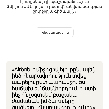
հյուրընկալողի պաշտպանություն
3 միլիոն ԱՄՆ դոլարի չափով*, անվտանգության
շուրջօրյա գիծ և այլն։
Իմանալ ավելին
«Airbnb-ի միջոցով հյուրընկալելն
ինձ հնարավորություն տվեց
ապրելու ըստ պահանջի։ Ես
հաճախ եմ ճամփորդում, ուստի
ինչո՞ւ չօգտվեմ բացակա
ժամանակ իմ ծախսերը
ծածկելու հնարավորությունից»։