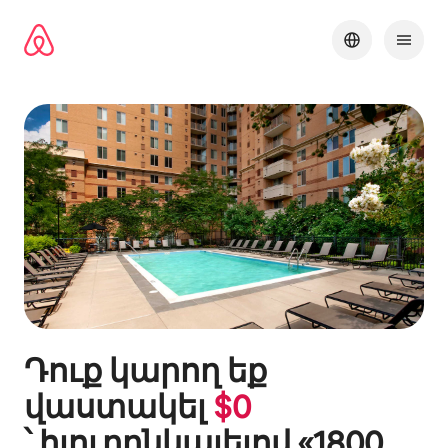
Անցնել
բովանդակությանը
Դուք կարող եք
վաստակել
$
0
՝ հյուրընկալելով «
1800