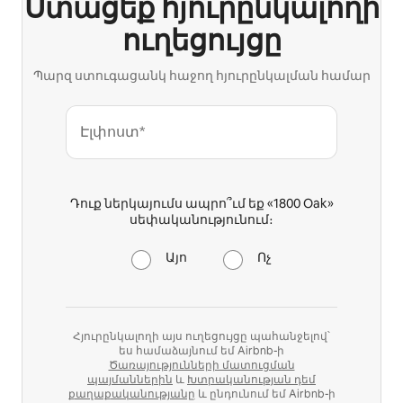
Ստացեք հյուրընկալողի
ուղեցույցը
Պարզ ստուգացանկ հաջող հյուրընկալման համար
Էլփոստ*
Դուք ներկայումս ապրո՞ւմ եք «1800 Oak»
սեփականությունում։
Այո
Ոչ
Հյուրընկալողի այս ուղեցույցը պահանջելով՝
ես համաձայնում եմ Airbnb-ի
Ծառայությունների մատուցման
պայմաններին
և
Խտրականության դեմ
քաղաքականությանը
և ընդունում եմ Airbnb-ի