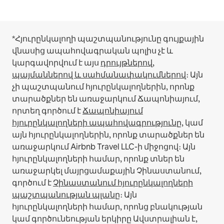
*Հյուրընկալողի պաշտպանությունը գույքային
վնասից ապահովագրական պոլիս չէ և
կարգավորվում է այս
դրույթներով,
պայմաններով և սահմանափակումներով
։
Այն
չի պաշտպանում հյուրընկալողներին, որոնք
տարածքներ են առաջարկում Ճապոնիայում,
որտեղ գործում է
Ճապոնիայում
հյուրընկալողների ապահովագրությունը
, կամ
այն հյուրընկալողներին, որոնք տարածքներ են
առաջարկում Airbnb Travel LLC-ի միջոցով։
Այն
հյուրընկալողների համար, որոնք տներ են
առաջարկել մայրցամաքային Չինաստանում,
գործում է
Չինաստանում հյուրընկալողների
պաշտպանության պլանը
։
Այն
հյուրընկալողների համար, որոնց բնակության
կամ գործունեության երկիրը Ավստրալիան է,