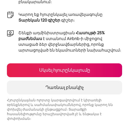
բնակարանում։
Կարող եք հյուրընկալել առավելագույնը
Տարեկան 120 գիշեր
գիշեր։
Շենքի ադմինիստրացիան
Հասույթի 25%
բաժնեմաս
է ստանում Airbnb-ի միջոցով
ստացած ձեր վերջնավճարներից, որոնք
արտացոլված են եկամուտների նախահաշվում։
Սկսել հյուրընկալումը
Դառնալ բնակիչ
Հյուրընկալման ոլորտը կարգավորվում է կիրառելի
օրենքներով և սահմանափակումներով, որոնք կարող են
փոխվել ժամանակի ընթացքում։ Տարածքի
հասանելիությունը երաշխավորված չէ և ենթակա է
փոփոխման։