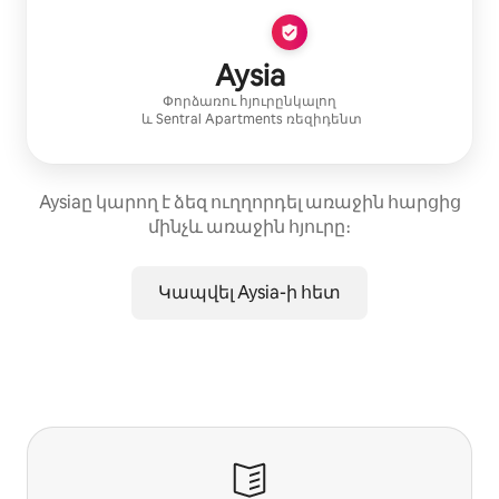
Aysia
Փորձառու հյուրընկալող
և
Sentral Apartments
ռեզիդենտ
Aysiaը կարող է ձեզ ուղղորդել առաջին հարցից
մինչև առաջին հյուրը։
Կապվել Aysia-ի հետ