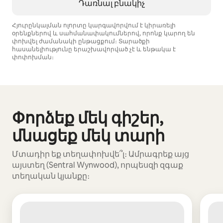
Դառնալ բնակիչ
Հյուրընկալման ոլորտը կարգավորվում է կիրառելի
օրենքներով և սահմանափակումներով, որոնք կարող են
փոխվել ժամանակի ընթացքում։ Տարածքի
հասանելիությունը երաշխավորված չէ և ենթակա է
փոփոխման։
Ձեր հնարավոր եկամուտն ամսական $843 է
Փորձեք մեկ գիշեր,
Ցուցադրվում է 0 տարր՝ 0-ից
մնացեք մեկ տարի
Մտադիր եք տեղափոխվե՞լ։ Ամրագրեք այց
այստեղ (Sentral Wynwood), որպեսզի զգաք
տեղական կյանքը։