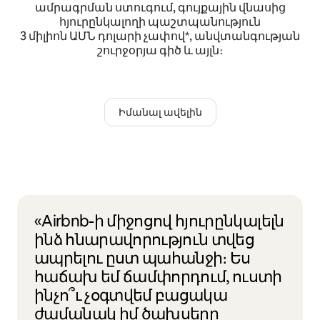
ամրագրման ստուգում, գույքային վնասից
հյուրընկալողի պաշտպանություն
3 միլիոն ԱՄՆ դոլարի չափով*, անվտանգության
շուրջօրյա գիծ և այլն։
Իմանալ ավելին
«Airbnb-ի միջոցով հյուրընկալելն
ինձ հնարավորություն տվեց
ապրելու ըստ պահանջի։ Ես
հաճախ եմ ճամփորդում, ուստի
ինչո՞ւ չօգտվեմ բացակա
ժամանակ իմ ծախսերը