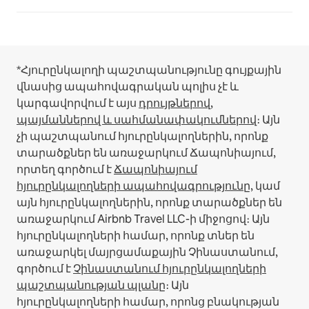
*Հյուրընկալողի պաշտպանությունը գույքային
վնասից ապահովագրական պոլիս չէ և
կարգավորվում է այս
դրույթներով,
պայմաններով և սահմանափակումներով
։
Այն
չի պաշտպանում հյուրընկալողներին, որոնք
տարածքներ են առաջարկում Ճապոնիայում,
որտեղ գործում է
Ճապոնիայում
հյուրընկալողների ապահովագրությունը
, կամ
այն հյուրընկալողներին, որոնք տարածքներ են
առաջարկում Airbnb Travel LLC-ի միջոցով։
Այն
հյուրընկալողների համար, որոնք տներ են
առաջարկել մայրցամաքային Չինաստանում,
գործում է
Չինաստանում հյուրընկալողների
պաշտպանության պլանը
։
Այն
հյուրընկալողների համար, որոնց բնակության