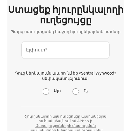
Ստացեք հյուրընկալողի
ուղեցույցը
Պարզ ստուգացանկ հաջող հյուրընկալման համար
Էլփոստ*
Դուք ներկայումս ապրո՞ւմ եք «Sentral Wynwood»
սեփականությունում։
Այո
Ոչ
Հյուրընկալողի այս ուղեցույցը պահանջելով՝
ես համաձայնում եմ Airbnb-ի
Ծառայությունների մատուցման
պայմաններին
և
Խտրականության դեմ