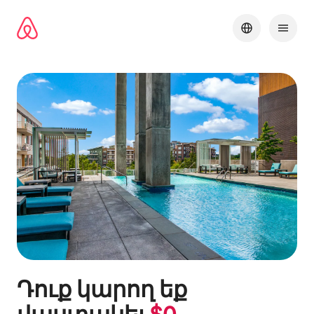
Անցնել
բովանդակությանը
Դուք կարող եք