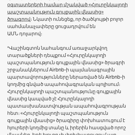
օգտատերերի համար մշակված «Հյուրընկալողի
պաշտպանություն գույքային վնասից»
ծրագրով
։ Նկատի ունեցեք, որ ծածկույթի բոլոր
սահմանաչափերը ցուցադրվում են
ԱՄՆ դոլարով։
*Վաշինգտոն նահանգում առաջարկվող
տարածքների դեպքում «Հյուրընկալողի
պաշտպանություն գույքային վնասից» ծրագրի
շրջանակներում Airbnb-ի պայմանագրային
պարտավորությունները ներառված են Airbnb-ի
կողմից գնված ապահովագրական պոլիսում։
Հյուրընկալողի պաշտպանությունը գույքային
վնասից կապված չէ Հյուրընկալողի
պատասխանատվության ապահովագրության
հետ։ «Հյուրընկալողի պաշտպանություն
գույքային վնասից» ծրագիրը փոխհատուցում է
հյուրերի կողմից տանը և իրերին հասցված որոշ
վնասներ, եթե հյուրը չի փոխհատուցում այդ