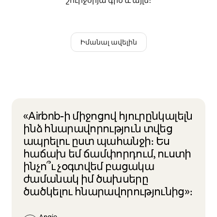
շուրջօրյա գիծ և այլն։
Իմանալ ավելին
«Airbnb-ի միջոցով հյուրընկալելն
ինձ հնարավորություն տվեց
ապրելու ըստ պահանջի։ Ես
հաճախ եմ ճամփորդում, ուստի
ինչո՞ւ չօգտվեմ բացակա
ժամանակ իմ ծախսերը
ծածկելու հնարավորությունից»։