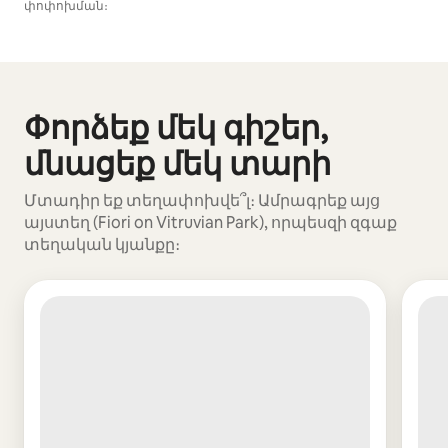
փոփոխման։
Ձեր հնարավոր եկամուտն ամսական $685 է
Փորձեք մեկ գիշեր,
Ցուցադրվում է 0 տարր՝ 0-ից
մնացեք մեկ տարի
Մտադիր եք տեղափոխվե՞լ։ Ամրագրեք այց
այստեղ (Fiori on Vitruvian Park), որպեսզի զգաք
տեղական կյանքը։