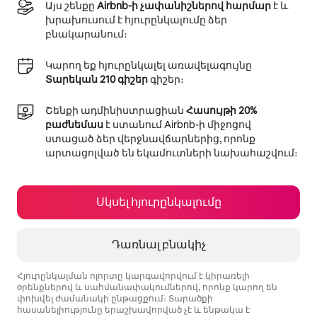
Այս շենքը
Airbnb-ի չափանիշներով հարմար
է և
խրախուսում է հյուրընկալումը ձեր
բնակարանում։
Կարող եք հյուրընկալել առավելագույնը
Տարեկան 210 գիշեր
գիշեր։
Շենքի ադմինիստրացիան
Հասույթի 20%
բաժնեմաս
է ստանում Airbnb-ի միջոցով
ստացած ձեր վերջնավճարներից, որոնք
արտացոլված են եկամուտների նախահաշվում։
Սկսել հյուրընկալումը
Դառնալ բնակիչ
Հյուրընկալման ոլորտը կարգավորվում է կիրառելի
օրենքներով և սահմանափակումներով, որոնք կարող են
փոխվել ժամանակի ընթացքում։ Տարածքի
հասանելիությունը երաշխավորված չէ և ենթակա է