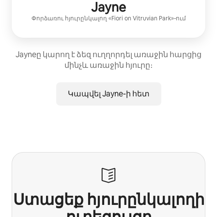
Jayne
Փորձառու հյուրընկալող
«
Fiori on Vitruvian Park
»-ում
Jayneը կարող է ձեզ ուղղորդել առաջին հարցից
մինչև առաջին հյուրը։
Կապվել Jayne-ի հետ
Ստացեք հյուրընկալողի
ուղեցույցը