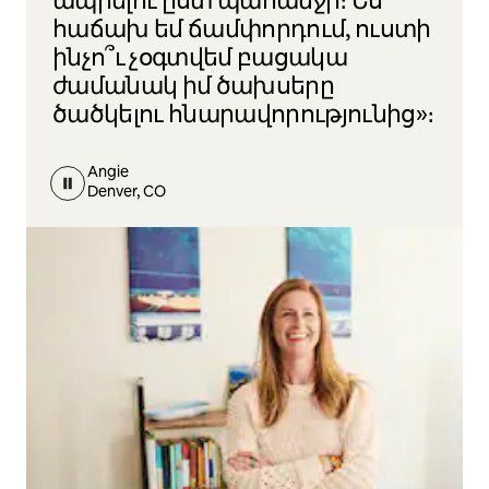
ապրելու ըստ պահանջի։ Ես
հաճախ եմ ճամփորդում, ուստի
ինչո՞ւ չօգտվեմ բացակա
ժամանակ իմ ծախսերը
ծածկելու հնարավորությունից»։
Angie
Denver, CO