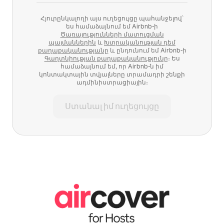
Հյուրընկալողի այս ուղեցույցը պահանջելով՝
ես համաձայնում եմ Airbnb-ի
Ծառայությունների մատուցման
պայմաններին
և
Խտրականության դեմ
քաղաքականությանը
և ընդունում եմ Airbnb-ի
Գաղտնիության քաղաքականությունը
։ Ես
համաձայնում եմ, որ Airbnb-ն իմ
կոնտակտային տվյալները տրամադրի շենքի
ադմինիստրացիային։
Ստանալ իմ ուղեցույցը