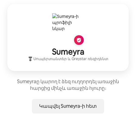
Sumeyra
Սուպերտանտեր
և
Greystar
ռեզիդենտ
Sumeyraը կարող է ձեզ ուղղորդել առաջին
հարցից մինչև առաջին հյուրը։
Կապվել Sumeyra-ի հետ