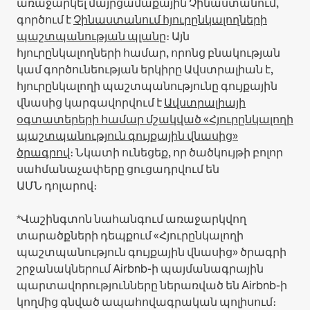
առաջարկել մայրցամաքային Չինաստանում,
գործում է
Չինաստանում հյուրընկալողների
պաշտպանության պլանը
։
Այն
հյուրընկալողների համար, որոնց բնակության
կամ գործունեության երկիրը Ավստրալիան է,
հյուրընկալողի պաշտպանությունը գույքային
վնասից կարգավորվում է
Ավստրալիայի
օգտատերերի համար մշակված «Հյուրընկալողի
պաշտպանություն գույքային վնասից»
ծրագրով
։ Նկատի ունեցեք, որ ծածկույթի բոլոր
սահմանաչափերը ցուցադրվում են
ԱՄՆ դոլարով։
*Վաշինգտոն նահանգում առաջարկվող
տարածքների դեպքում «Հյուրընկալողի
պաշտպանություն գույքային վնասից» ծրագրի
շրջանակներում Airbnb-ի պայմանագրային
պարտավորությունները ներառված են Airbnb-ի
կողմից գնված ապահովագրական պոլիսում։