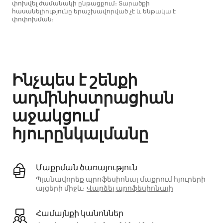
փոխվել ժամանակի ընթացքում։ Տարածքի
հասանելիությունը երաշխավորված չէ և ենթակա է
փոփոխման։
Ձեր հնարավոր եկամուտն ամսական $612 է
Ինչպես է շենքի
ադմինիստրացիան
աջակցում
հյուրընկալմանը
Մաքրման ծառայություն
Պլանավորեք պրոֆեսիոնալ մաքրում հյուրերի
այցերի միջև։
Վարձել պրոֆեսիոնալի
Համայնքի կանոններ