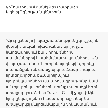
Չի՞ հաջողվում գտնել ձեր փնտրածը
Այցելել Օգնության կենտրոն
*Հյուրընկալողի պաշտպանությունը գույքային
վնասից ապահովագրական պոլիս չէ և
կարգավորվում է այս
դրույթներով,
պայմաններով և սահմանափակումներով
։
Այն
չի պաշտպանում հյուրընկալողներին, որոնք
տարածքներ են առաջարկում Ճապոնիայում,
որտեղ գործում է
Ճապոնիայում
հյուրընկալողների ապահովագրությունը
, կամ
այն հյուրընկալողներին, որոնք տարածքներ են
առաջարկում Airbnb Travel LLC-ի միջոցով։
Այն
հյուրընկալողների համար, որոնք տներ են
առաջարկել մայրցամաքային Չինաստանում,