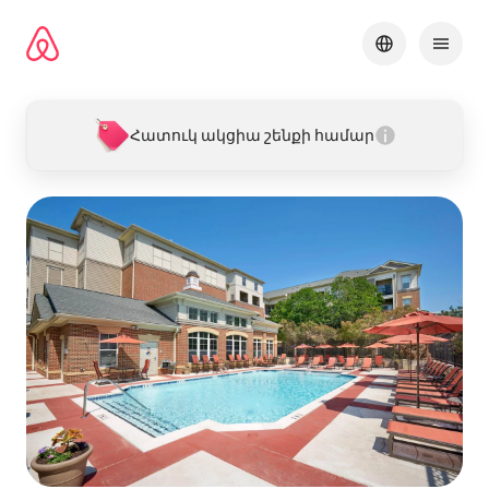
Անցնել
բովանդակությանը
Հատուկ ակցիա շենքի համար