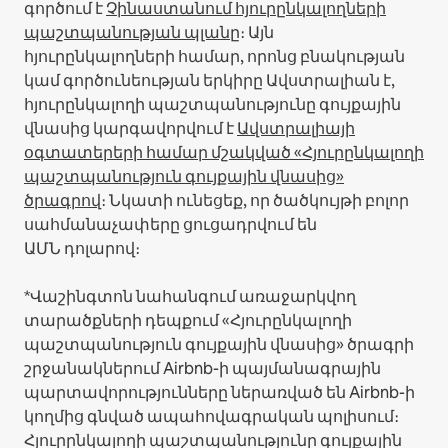
գործում է
Չինաստանում հյուրընկալողների
պաշտպանության պլանը
։
Այն
հյուրընկալողների համար, որոնց բնակության
կամ գործունեության երկիրը Ավստրալիան է,
հյուրընկալողի պաշտպանությունը գույքային
վնասից կարգավորվում է
Ավստրալիայի
օգտատերերի համար մշակված «Հյուրընկալողի
պաշտպանություն գույքային վնասից»
ծրագրով
։ Նկատի ունեցեք, որ ծածկույթի բոլոր
սահմանաչափերը ցուցադրվում են
ԱՄՆ դոլարով։
*Վաշինգտոն նահանգում առաջարկվող
տարածքների դեպքում «Հյուրընկալողի
պաշտպանություն գույքային վնասից» ծրագրի
շրջանակներում Airbnb-ի պայմանագրային
պարտավորությունները ներառված են Airbnb-ի
կողմից գնված ապահովագրական պոլիսում։
Հյուրընկալողի պաշտպանությունը գույքային