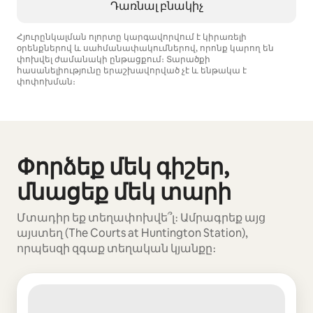
Դառնալ բնակիչ
Հյուրընկալման ոլորտը կարգավորվում է կիրառելի
օրենքներով և սահմանափակումներով, որոնք կարող են
փոխվել ժամանակի ընթացքում։ Տարածքի
հասանելիությունը երաշխավորված չէ և ենթակա է
փոփոխման։
Ձեր հնարավոր եկամուտն ամսական $741 է
Փորձեք մեկ գիշեր,
Ցուցադրվում է 0 տարր՝ 0-ից
մնացեք մեկ տարի
Մտադիր եք տեղափոխվե՞լ։ Ամրագրեք այց
այստեղ (The Courts at Huntington Station),
որպեսզի զգաք տեղական կյանքը։