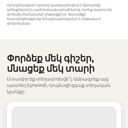
Հյուրընկալման ոլորտը կարգավորվում է կիրառելի
օրենքներով և սահմանափակումներով, որոնք կարող են
փոխվել ժամանակի ընթացքում։ Տարածքի
հասանելիությունը երաշխավորված չէ և ենթակա է
փոփոխման։
Ձեր հնարավոր եկամուտն ամսական $629 է
Փորձեք մեկ գիշեր,
Ցուցադրվում է 0 տարր՝ 0-ից
մնացեք մեկ տարի
Մտադիր եք տեղափոխվե՞լ։ Ամրագրեք այց
այստեղ (Lynwind), որպեսզի զգաք տեղական
կյանքը։