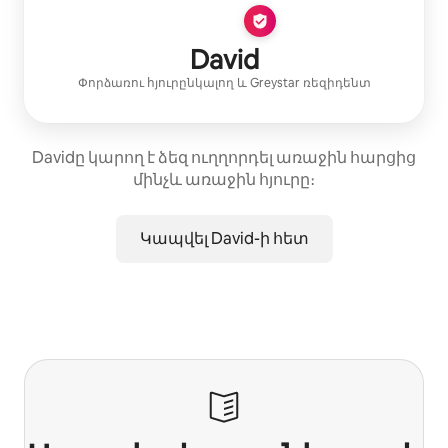
David
Փորձառու հյուրընկալող
և
Greystar
ռեզիդենտ
Davidը կարող է ձեզ ուղղորդել առաջին հարցից
մինչև առաջին հյուրը։
Կապվել David-ի հետ