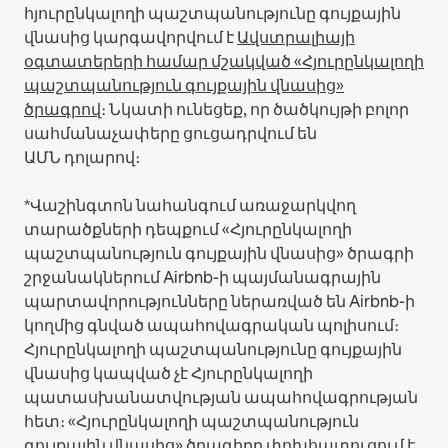
հյուրընկալողի պաշտպանությունը գույքային
վնասից կարգավորվում է
Ավստրալիայի
օգտատերերի համար մշակված «Հյուրընկալողի
պաշտպանություն գույքային վնասից»
ծրագրով
։ Նկատի ունեցեք, որ ծածկույթի բոլոր
սահմանաչափերը ցուցադրվում են
ԱՄՆ դոլարով։
*Վաշինգտոն նահանգում առաջարկվող
տարածքների դեպքում «Հյուրընկալողի
պաշտպանություն գույքային վնասից» ծրագրի
շրջանակներում Airbnb-ի պայմանագրային
պարտավորությունները ներառված են Airbnb-ի
կողմից գնված ապահովագրական պոլիսում։
Հյուրընկալողի պաշտպանությունը գույքային
վնասից կապված չէ Հյուրընկալողի
պատասխանատվության ապահովագրության
հետ։ «Հյուրընկալողի պաշտպանություն
գույքային վնասից» ծրագիրը փոխհատուցում է