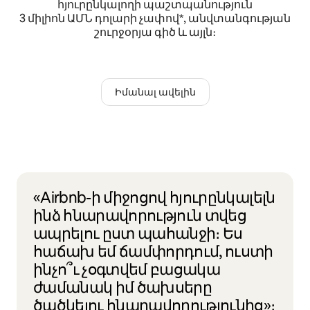
հյուրընկալողի պաշտպանություն
3 միլիոն ԱՄՆ դոլարի չափով*, անվտանգության
շուրջօրյա գիծ և այլն։
Իմանալ ավելին
«Airbnb-ի միջոցով հյուրընկալելն
ինձ հնարավորություն տվեց
ապրելու ըստ պահանջի։ Ես
հաճախ եմ ճամփորդում, ուստի
ինչո՞ւ չօգտվեմ բացակա
ժամանակ իմ ծախսերը
ծածկելու հնարավորությունից»։