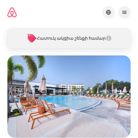
Անցնել
բովանդակությանը
Հատուկ ակցիա շենքի համար