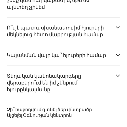
շենք կամ հարկաբաժին, եթե ես
այնտեղ չլինեմ
Ո՞վ է պատասխանատու իմ հյուրերի
մեկնելուց հետո մաքրության համար
Կայանման վայր կա՞ հյուրերի համար
Տեղական կանոնակարգերը
վերաբերո՞ւմ են իմ շենքում
հյուրընկալմանը
Չի՞ հաջողվում գտնել ձեր փնտրածը
Այցելել Օգնության կենտրոն