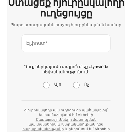
Ստացեք հյուրընկալողի
ուղեցույցը
Պարզ ստուգացանկ հաջող հյուրընկալման համար
Էլփոստ*
Դուք ներկայումս ապրո՞ւմ եք «Lynwind»
սեփականությունում։
Այո
Ոչ
Հյուրընկալողի այս ուղեցույցը պահանջելով՝
ես համաձայնում եմ Airbnb-ի
Ծառայությունների մատուցման
պայմաններին
և
Խտրականության դեմ
քաղաքականությանը
և ընդունում եմ Airbnb-ի