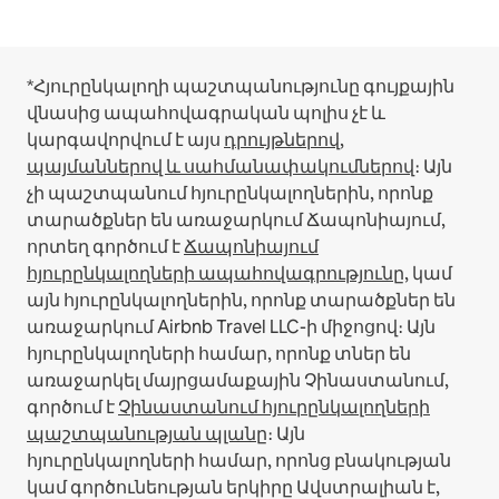
*Հյուրընկալողի պաշտպանությունը գույքային
վնասից ապահովագրական պոլիս չէ և
կարգավորվում է այս
դրույթներով,
պայմաններով և սահմանափակումներով
։
Այն
չի պաշտպանում հյուրընկալողներին, որոնք
տարածքներ են առաջարկում Ճապոնիայում,
որտեղ գործում է
Ճապոնիայում
հյուրընկալողների ապահովագրությունը
, կամ
այն հյուրընկալողներին, որոնք տարածքներ են
առաջարկում Airbnb Travel LLC-ի միջոցով։
Այն
հյուրընկալողների համար, որոնք տներ են
առաջարկել մայրցամաքային Չինաստանում,
գործում է
Չինաստանում հյուրընկալողների
պաշտպանության պլանը
։
Այն
հյուրընկալողների համար, որոնց բնակության
կամ գործունեության երկիրը Ավստրալիան է,