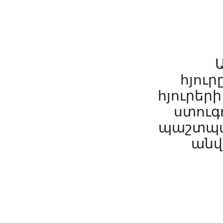
հյուր
հյուրեր
ստուգո
պաշտպան
անվ