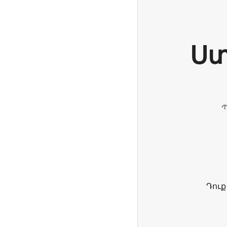
Ստ
Պ
Դուք