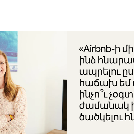
«Airbnb-ի մ
ինձ հնարա
ապրելու ը
հաճախ եմ 
ինչո՞ւ չօ
ժամանակ 
ծածկելու հ