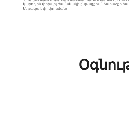
կարող են փոխվել ժամանակի ընթացքում։ Տարածքի հաս
ենթակա է փոփոխման։
Ձեր հնարավոր եկամուտն ամսական $795 է
Օգնու