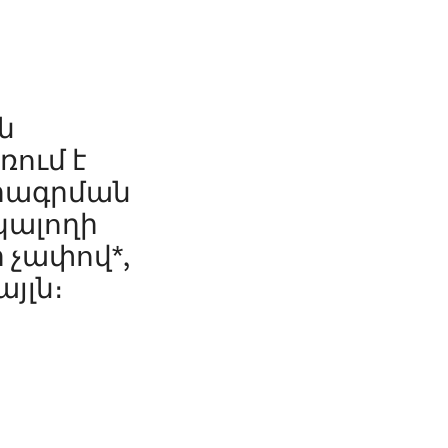
ն
ռում է
մրագրման
նկալողի
 չափով*,
յլն։