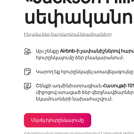
սեփականու
Ինչպես ենք հաշվարկում եկամուտները
Այս շենքը
Airbnb-ի չափանիշներով հար
հյուրընկալումը ձեր բնակարանում։
Կարող եք հյուրընկալել առավելագույն
Շենքի ադմինիստրացիան
Հասույթի 1
միջոցով ստացած ձեր վերջնավճարներ
եկամուտների նախահաշվում։
Սկսել հյուրընկալումը
Հյուրընկալման ոլորտը կարգավորվում է կիրառելի օրե