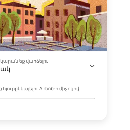
ակարան եք վարձելու
յակ
 հյուրընկալելու Airbnb-ի միջոցով