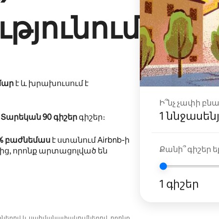
թյունում
մար
է և խրախուսում է
Ի՞նչ չափի բն
1 ննջասեն
ը
Տարեկան 90 գիշեր
գիշեր։
0% բաժնեմաս
է ստանում Airbnb-ի
Քանի՞ գիշեր եք
ից, որոնք արտացոլված են
1 գիշեր
նքներով և սահմանափակումներով, որոնք