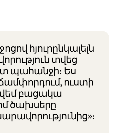
իջոցով հյուրընկալելն
վորություն տվեց
ստ պահանջի։ Ես
ճամփորդում, ուստի
գտվեմ բացակա
իմ ծախսերը
նարավորությունից»։