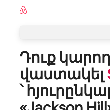
Անցնել
բովանդակությանը
Դուք կարող
վաստակել
՝ հյուրընկա
«
Jackson Hill