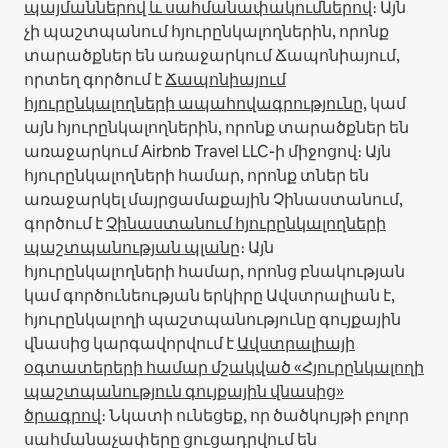
պայմաններով և սահմանափակումներով
։
Այն
չի պաշտպանում հյուրընկալողներին, որոնք
տարածքներ են առաջարկում Ճապոնիայում,
որտեղ գործում է
Ճապոնիայում
հյուրընկալողների ապահովագրությունը
, կամ
այն հյուրընկալողներին, որոնք տարածքներ են
առաջարկում Airbnb Travel LLC-ի միջոցով։
Այն
հյուրընկալողների համար, որոնք տներ են
առաջարկել մայրցամաքային Չինաստանում,
գործում է
Չինաստանում հյուրընկալողների
պաշտպանության պլանը
։
Այն
հյուրընկալողների համար, որոնց բնակության
կամ գործունեության երկիրը Ավստրալիան է,
հյուրընկալողի պաշտպանությունը գույքային
վնասից կարգավորվում է
Ավստրալիայի
օգտատերերի համար մշակված «Հյուրընկալողի
պաշտպանություն գույքային վնասից»
ծրագրով
։ Նկատի ունեցեք, որ ծածկույթի բոլոր
սահմանաչափերը ցուցադրվում են