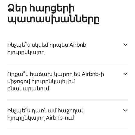
Ձեր հարցերի
պատասխանները
Ինչպե՞ս սկսեմ որպես Airbnb
հյուրընկալող
Որքա՞ն հաճախ կարող եմ Airbnb-ի
միջոցով հյուրընկալել իմ
բնակարանում
Ինչպե՞ս դառնամ հաջողակ
հյուրընկալող Airbnb-ում