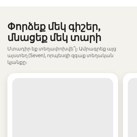
Ձեր հնարավոր եկամուտն ամսական $1736 է
Փորձեք մեկ գիշեր,
Ցուցադրվում է 0 տարր՝ 0-ից
մնացեք մեկ տարի
Մտադիր եք տեղափոխվե՞լ։ Ամրագրեք այց
այստեղ (Seven), որպեսզի զգաք տեղական
կյանքը։