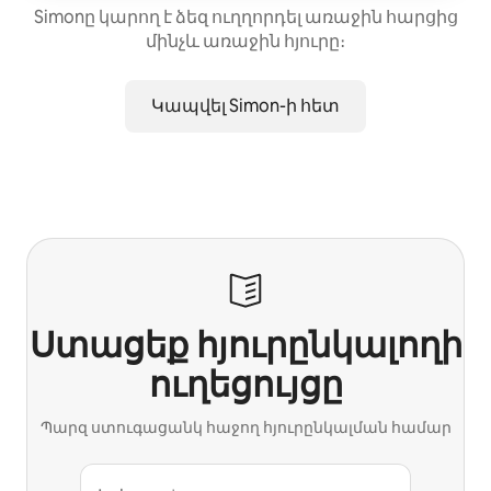
Simonը կարող է ձեզ ուղղորդել առաջին հարցից
մինչև առաջին հյուրը։
Կապվել Simon-ի հետ
Ստացեք հյուրընկալողի
ուղեցույցը
Պարզ ստուգացանկ հաջող հյուրընկալման համար