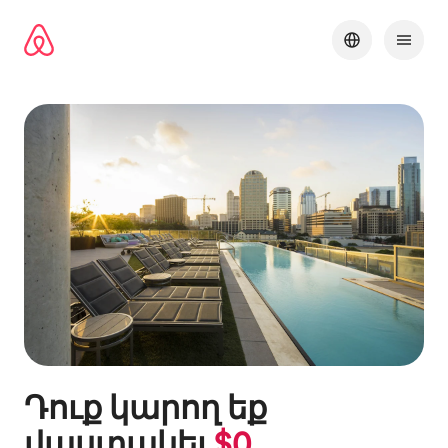
Անցնել
բովանդակությանը
Դուք կարող եք
վաստակել
$
0