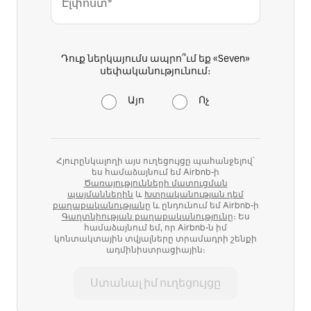
Էլփոստ*
Դուք ներկայումս ապրո՞ւմ եք «Seven»
սեփականությունում։
Այո
Ոչ
Հյուրընկալողի այս ուղեցույցը պահանջելով՝
ես համաձայնում եմ Airbnb-ի
Ծառայությունների մատուցման
պայմաններին
և
Խտրականության դեմ
քաղաքականությանը
և ընդունում եմ Airbnb-ի
Գաղտնիության քաղաքականությունը
։ Ես
համաձայնում եմ, որ Airbnb-ն իմ
կոնտակտային տվյալները տրամադրի շենքի
ադմինիստրացիային։
Ստանալ իմ ուղեցույցը