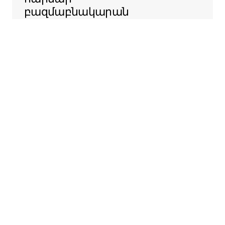
բազմաբնակարան
շենքերի
ադմինիստրացիաների
հետ ԱՄՆ-ի ամբողջ
տարածքում, որպեսզի
հեշտացնենք ձեր
տարածքն Airbnb-ում
առաջարկելու
ընթացակարգը։
Sentral Apartments
Դենվեր, Կոլորադո