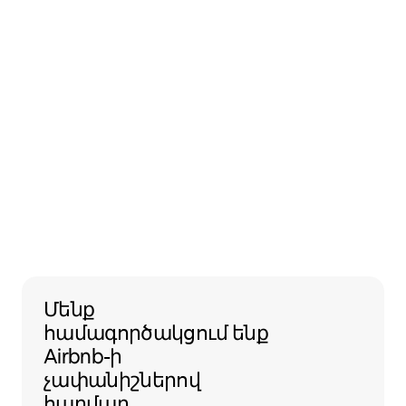
Մենք համագործակցում ենք Airbnb
Մենք
համագործակցում ենք
Airbnb-ի
չափանիշներով
հարմար