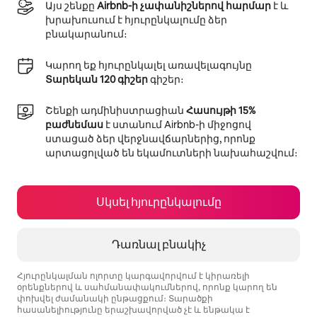
Այս շենքը
Airbnb-ի չափանիշներով հարմար
է և
խրախուսում է հյուրընկալումը ձեր
բնակարանում։
Կարող եք հյուրընկալել առավելագույնը
Տարեկան 120 գիշեր
գիշեր։
Շենքի ադմինիստրացիան
Հասույթի 15%
բաժնեմաս
է ստանում Airbnb-ի միջոցով
ստացած ձեր վերջնավճարներից, որոնք
արտացոլված են եկամուտների նախահաշվում։
Սկսել հյուրընկալումը
Դառնալ բնակիչ
Հյուրընկալման ոլորտը կարգավորվում է կիրառելի
օրենքներով և սահմանափակումներով, որոնք կարող են
փոխվել ժամանակի ընթացքում։ Տարածքի
հասանելիությունը երաշխավորված չէ և ենթակա է