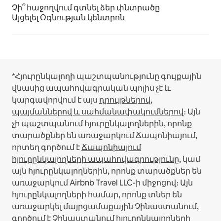
Չի՞ հաջողվում գտնել ձեր փնտրածը
Այցելել Օգնության կենտրոն
*Հյուրընկալողի պաշտպանությունը գույքային
վնասից ապահովագրական պոլիս չէ և
կարգավորվում է այս
դրույթներով,
պայմաններով և սահմանափակումներով
։
Այն
չի պաշտպանում հյուրընկալողներին, որոնք
տարածքներ են առաջարկում Ճապոնիայում,
որտեղ գործում է
Ճապոնիայում
հյուրընկալողների ապահովագրությունը
, կամ
այն հյուրընկալողներին, որոնք տարածքներ են
առաջարկում Airbnb Travel LLC-ի միջոցով։
Այն
հյուրընկալողների համար, որոնք տներ են
առաջարկել մայրցամաքային Չինաստանում,
գործում է
Չինաստանում հյուրընկալողների