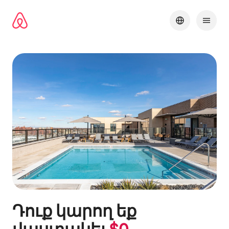
Անցնել
բովանդակությանը
Դուք կարող եք