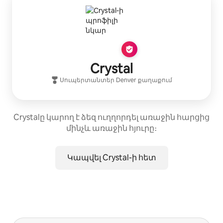
Crystal
Սուպերտանտեր
Denver
քաղաքում
Crystalը կարող է ձեզ ուղղորդել առաջին հարցից
մինչև առաջին հյուրը։
Կապվել Crystal-ի հետ