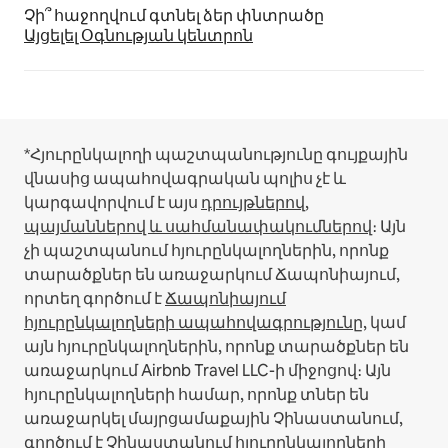
Չի՞ հաջողվում գտնել ձեր փնտրածը
Այցելել Օգնության կենտրոն
*Հյուրընկալողի պաշտպանությունը գույքային
վնասից ապահովագրական պոլիս չէ և
կարգավորվում է այս
դրույթներով,
պայմաններով և սահմանափակումներով
։
Այն
չի պաշտպանում հյուրընկալողներին, որոնք
տարածքներ են առաջարկում Ճապոնիայում,
որտեղ գործում է
Ճապոնիայում
հյուրընկալողների ապահովագրությունը
, կամ
այն հյուրընկալողներին, որոնք տարածքներ են
առաջարկում Airbnb Travel LLC-ի միջոցով։
Այն
հյուրընկալողների համար, որոնք տներ են
առաջարկել մայրցամաքային Չինաստանում,
գործում է
Չինաստանում հյուրընկալողների