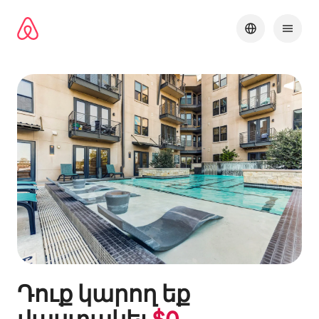
Անցնել
բովանդակությանը
Դուք կարող եք