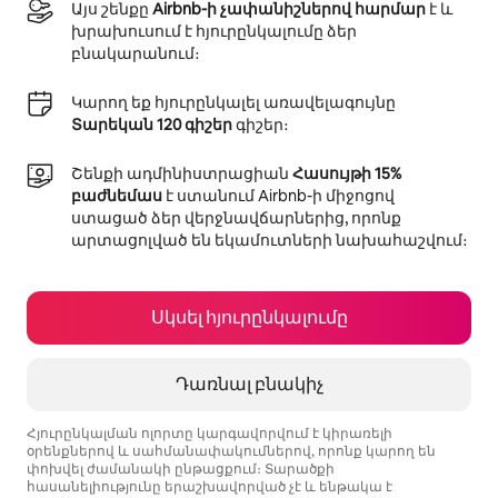
Այս շենքը
Airbnb-ի չափանիշներով հարմար
է և
խրախուսում է հյուրընկալումը ձեր
բնակարանում։
Կարող եք հյուրընկալել առավելագույնը
Տարեկան 120 գիշեր
գիշեր։
Շենքի ադմինիստրացիան
Հասույթի 15%
բաժնեմաս
է ստանում Airbnb-ի միջոցով
ստացած ձեր վերջնավճարներից, որոնք
արտացոլված են եկամուտների նախահաշվում։
Սկսել հյուրընկալումը
Դառնալ բնակիչ
Հյուրընկալման ոլորտը կարգավորվում է կիրառելի
օրենքներով և սահմանափակումներով, որոնք կարող են
փոխվել ժամանակի ընթացքում։ Տարածքի
հասանելիությունը երաշխավորված չէ և ենթակա է