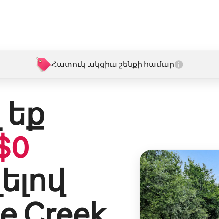
Հատուկ ակցիա շենքի համար
 եք
$
0
լելով
le Creek