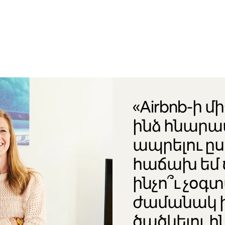
«Airbnb-ի մ
ինձ հնարա
ապրելու ը
հաճախ եմ 
ինչո՞ւ չօ
ժամանակ 
ծածկելու հ