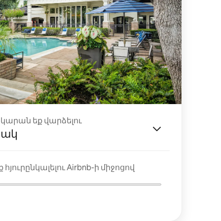
ակարան եք վարձելու
յակ
 հյուրընկալելու Airbnb-ի միջոցով