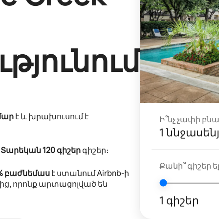
թյունում
մար
է և խրախուսում է
Ի՞նչ չափի բն
1 ննջասեն
ը
Տարեկան 120 գիշեր
գիշեր։
Քանի՞ գիշեր եք
5% բաժնեմաս
է ստանում Airbnb-ի
ից, որոնք արտացոլված են
1 գիշեր