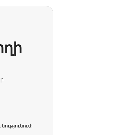
ողի
ար
անությունում։