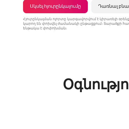
Սկսել հյուրընկալումը
Դառնալ բնա
Հյուրընկալման ոլորտը կարգավորվում է կիրառելի օրե
կարող են փոխվել ժամանակի ընթացքում։ Տարածքի հաս
ենթակա է փոփոխման։
Ձեր հնարավոր եկամուտն ամսական $1029 է
Օգնությո