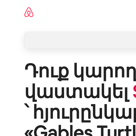
Անցնել
բովանդակությանը
Դուք կարող
վաստակել
՝ հյուրընկա
«
Gables Turt