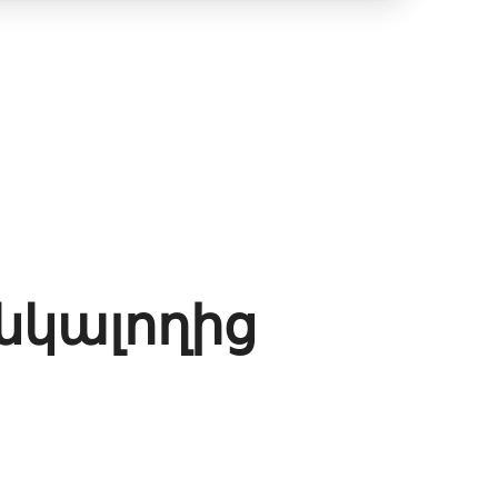
ընկալողից