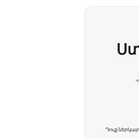
Ստ
Պ
Դուք ներկայո