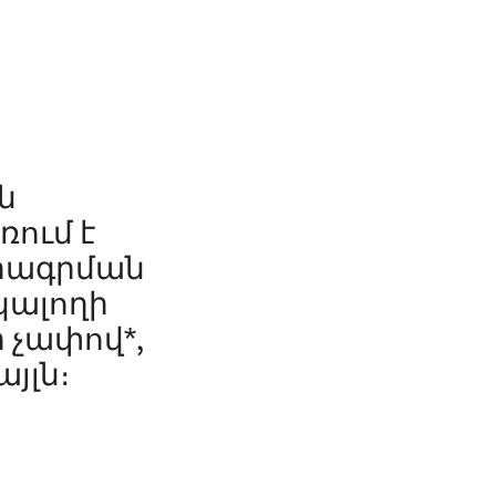
ն
ռում է
մրագրման
նկալողի
 չափով*,
յլն։