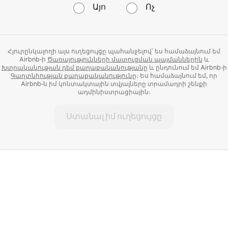
Այո
Ոչ
Հյուրընկալողի այս ուղեցույցը պահանջելով՝ ես համաձայնում եմ
Airbnb-ի
Ծառայությունների մատուցման պայմաններին
և
Խտրականության դեմ քաղաքականությանը
և ընդունում եմ Airbnb-ի
Գաղտնիության քաղաքականությունը
։ Ես համաձայնում եմ, որ
Airbnb-ն իմ կոնտակտային տվյալները տրամադրի շենքի
ադմինիստրացիային։
Ստանալ իմ ուղեցույցը