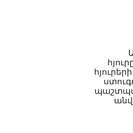
հյուր
հյուրեր
ստուգո
պաշտպան
անվ