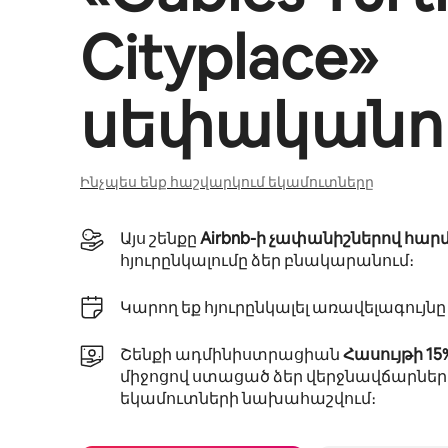
Cityplace
»
սեփականու
Ինչպես ենք հաշվարկում եկամուտները
Այս շենքը
Airbnb-ի չափանիշներով հար
հյուրընկալումը ձեր բնակարանում։
Կարող եք հյուրընկալել առավելագույն
Շենքի ադմինիստրացիան
Հասույթի 1
միջոցով ստացած ձեր վերջնավճարներ
եկամուտների նախահաշվում։