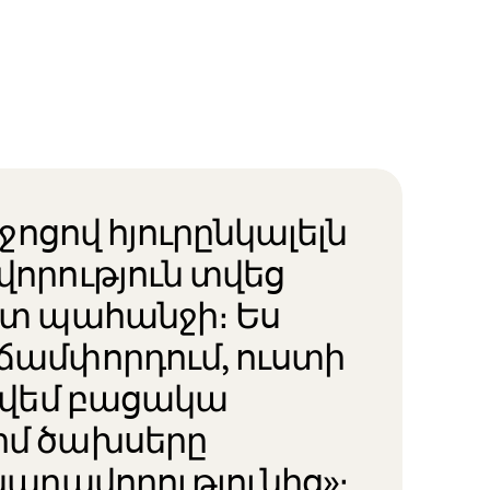
իջոցով հյուրընկալելն
վորություն տվեց
ստ պահանջի։ Ես
ճամփորդում, ուստի
գտվեմ բացակա
իմ ծախսերը
նարավորությունից»։