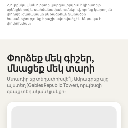
Հյուրընկալման ոլորտը կարգավորվում է կիրառելի
օրենքներով և սահմանափակումներով, որոնք կարող են
փոխվել ժամանակի ընթացքում։ Տարածքի
հասանելիությունը երաշխավորված չէ և ենթակա է
փոփոխման։
Ձեր հնարավոր եկամուտն ամսական $813 է
Փորձեք մեկ գիշեր,
Ցուցադրվում է 0 տարր՝ 0-ից
մնացեք մեկ տարի
Մտադիր եք տեղափոխվե՞լ։ Ամրագրեք այց
այստեղ (Gables Republic Tower), որպեսզի
զգաք տեղական կյանքը։