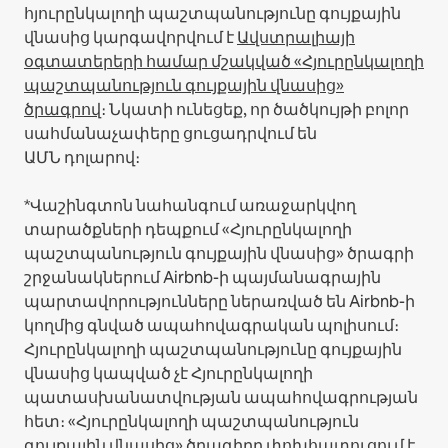
հյուրընկալողի պաշտպանությունը գույքային
վնասից կարգավորվում է
Ավստրալիայի
օգտատերերի համար մշակված «Հյուրընկալողի
պաշտպանություն գույքային վնասից»
ծրագրով
։ Նկատի ունեցեք, որ ծածկույթի բոլոր
սահմանաչափերը ցուցադրվում են
ԱՄՆ դոլարով։
*Վաշինգտոն նահանգում առաջարկվող
տարածքների դեպքում «Հյուրընկալողի
պաշտպանություն գույքային վնասից» ծրագրի
շրջանակներում Airbnb-ի պայմանագրային
պարտավորությունները ներառված են Airbnb-ի
կողմից գնված ապահովագրական պոլիսում։
Հյուրընկալողի պաշտպանությունը գույքային
վնասից կապված չէ Հյուրընկալողի
պատասխանատվության ապահովագրության
հետ։ «Հյուրընկալողի պաշտպանություն
գույքային վնասից» ծրագիրը փոխհատուցում է