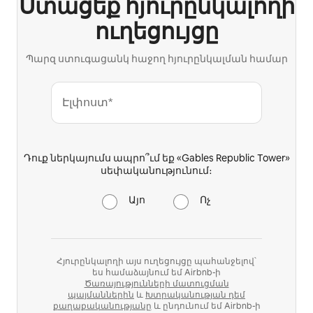
Ստացեք հյուրընկալողի
ուղեցույցը
Պարզ ստուգացանկ հաջող հյուրընկալման համար
Էլփոստ*
Դուք ներկայումս ապրո՞ւմ եք «Gables Republic Tower»
սեփականությունում։
Այո
Ոչ
Հյուրընկալողի այս ուղեցույցը պահանջելով՝
ես համաձայնում եմ Airbnb-ի
Ծառայությունների մատուցման
պայմաններին
և
Խտրականության դեմ
քաղաքականությանը
և ընդունում եմ Airbnb-ի