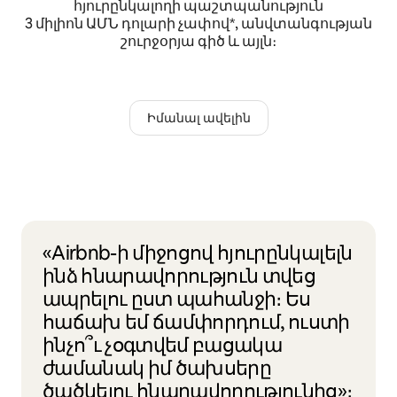
հյուրընկալողի պաշտպանություն
3 միլիոն ԱՄՆ դոլարի չափով*, անվտանգության
շուրջօրյա գիծ և այլն։
Իմանալ ավելին
«Airbnb-ի միջոցով հյուրընկալելն
ինձ հնարավորություն տվեց
ապրելու ըստ պահանջի։ Ես
հաճախ եմ ճամփորդում, ուստի
ինչո՞ւ չօգտվեմ բացակա
ժամանակ իմ ծախսերը
ծածկելու հնարավորությունից»։