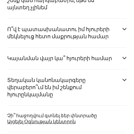
շենք կամ հարկաբաժին, եթե ես
այնտեղ չլինեմ
Ո՞վ է պատասխանատու իմ հյուրերի
մեկնելուց հետո մաքրության համար
Կայանման վայր կա՞ հյուրերի համար
Տեղական կանոնակարգերը
վերաբերո՞ւմ են իմ շենքում
հյուրընկալմանը
Չի՞ հաջողվում գտնել ձեր փնտրածը
Այցելել Օգնության կենտրոն