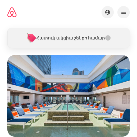
Անցնել
բովանդակությանը
Հատուկ ակցիա շենքի համար