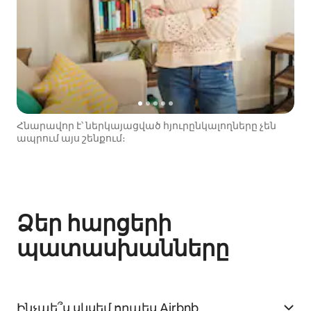
Հնարավոր է՝ ներկայացված հյուրընկալողները չեն
ապրում այս շենքում։
Ձեր հարցերի
պատասխանները
Ինչպե՞ս սկսեմ որպես Airbnb