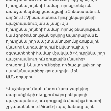
հյուրընկալողների համար, որոնք տներ են
առաջարկել մայրցամաքային Չինաստանում,
գործում է
Չինաստանում հյուրընկալողների
պաշտպանության պլանը
։
Այն
հյուրընկալողների համար, որոնց բնակության
կամ գործունեության երկիրը Ավստրալիան է,
հյուրընկալողի պաշտպանությունը գույքային
վնասից կարգավորվում է
Ավստրալիայի
օգտատերերի համար մշակված «Հյուրընկալողի
պաշտպանություն գույքային վնասից»
ծրագրով
։ Նկատի ունեցեք, որ ծածկույթի բոլոր
սահմանաչափերը ցուցադրվում են
ԱՄՆ դոլարով։
*Վաշինգտոն նահանգում առաջարկվող
տարածքների դեպքում «Հյուրընկալողի
պաշտպանություն գույքային վնասից» ծրագրի
շրջանակներում Airbnb-ի պայմանագրային