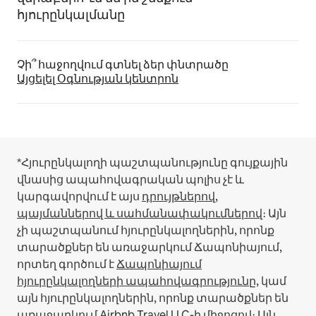
հյուրընկալմանը
Չի՞ հաջողվում գտնել ձեր փնտրածը
Այցելել Օգնության կենտրոն
*Հյուրընկալողի պաշտպանությունը գույքային
վնասից ապահովագրական պոլիս չէ և
կարգավորվում է այս
դրույթներով,
պայմաններով և սահմանափակումներով
։
Այն
չի պաշտպանում հյուրընկալողներին, որոնք
տարածքներ են առաջարկում Ճապոնիայում,
որտեղ գործում է
Ճապոնիայում
հյուրընկալողների ապահովագրությունը
, կամ
այն հյուրընկալողներին, որոնք տարածքներ են
առաջարկում Airbnb Travel LLC-ի միջոցով։
Այն