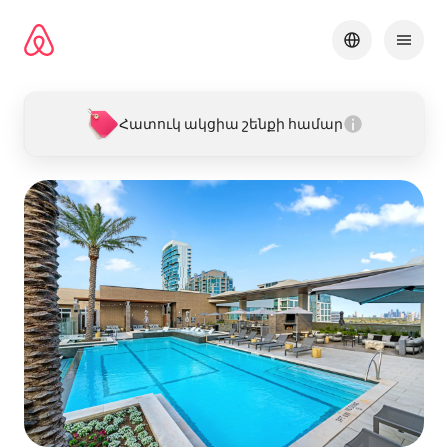
Անցնել
բովանդակությանը
Հատուկ ակցիա շենքի համար