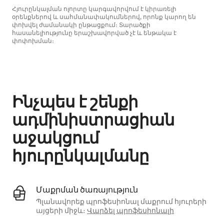
Հյուրընկալման ոլորտը կարգավորվում է կիրառելի
օրենքներով և սահմանափակումներով, որոնք կարող են
փոխվել ժամանակի ընթացքում։ Տարածքի
հասանելիությունը երաշխավորված չէ և ենթակա է
փոփոխման։
Ձեր հնարավոր եկամուտն ամսական $602 է
Ինչպես է շենքի
ադմինիստրացիան
աջակցում
հյուրընկալմանը
Մաքրման ծառայություն
Պլանավորեք պրոֆեսիոնալ մաքրում հյուրերի
այցերի միջև։
Վարձել պրոֆեսիոնալի