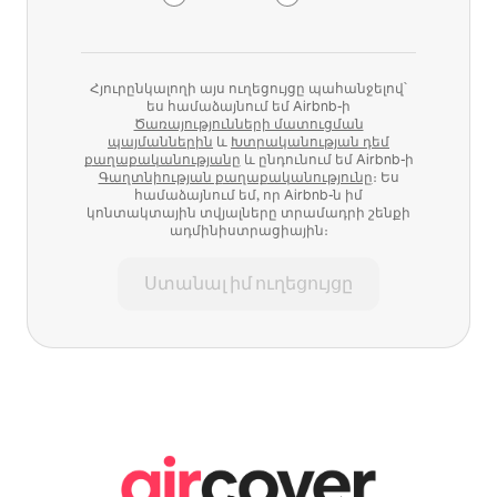
Հյուրընկալողի այս ուղեցույցը պահանջելով՝
ես համաձայնում եմ Airbnb-ի
Ծառայությունների մատուցման
պայմաններին
և
Խտրականության դեմ
քաղաքականությանը
և ընդունում եմ Airbnb-ի
Գաղտնիության քաղաքականությունը
։ Ես
համաձայնում եմ, որ Airbnb-ն իմ
կոնտակտային տվյալները տրամադրի շենքի
ադմինիստրացիային։
Ստանալ իմ ուղեցույցը