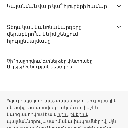
Կայանման վայր կա՞ հյուրերի համար
Տեղական կանոնակարգերը
վերաբերո՞ւմ են իմ շենքում
հյուրընկալմանը
Չի՞ հաջողվում գտնել ձեր փնտրածը
Այցելել Օգնության կենտրոն
*Հյուրընկալողի պաշտպանությունը գույքային
վնասից ապահովագրական պոլիս չէ և
կարգավորվում է այս
դրույթներով,
պայմաններով և սահմանափակումներով
։
Այն