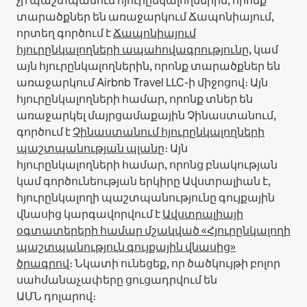
չի պաշտպանում հյուրընկալողներին, որոնք
տարածքներ են առաջարկում Ճապոնիայում,
որտեղ գործում է
Ճապոնիայում
հյուրընկալողների ապահովագրությունը
, կամ
այն հյուրընկալողներին, որոնք տարածքներ են
առաջարկում Airbnb Travel LLC-ի միջոցով։
Այն
հյուրընկալողների համար, որոնք տներ են
առաջարկել մայրցամաքային Չինաստանում,
գործում է
Չինաստանում հյուրընկալողների
պաշտպանության պլանը
։
Այն
հյուրընկալողների համար, որոնց բնակության
կամ գործունեության երկիրը Ավստրալիան է,
հյուրընկալողի պաշտպանությունը գույքային
վնասից կարգավորվում է
Ավստրալիայի
օգտատերերի համար մշակված «Հյուրընկալողի
պաշտպանություն գույքային վնասից»
ծրագրով
։ Նկատի ունեցեք, որ ծածկույթի բոլոր
սահմանաչափերը ցուցադրվում են
ԱՄՆ դոլարով։