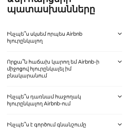
պատասխանները
Ինչպե՞ս սկսեմ որպես Airbnb
հյուրընկալող
Որքա՞ն հաճախ կարող եմ Airbnb-ի
միջոցով հյուրընկալել իմ
բնակարանում
Ինչպե՞ս դառնամ հաջողակ
հյուրընկալող Airbnb-ում
Ինչպե՞ս է գործում գնանշումը