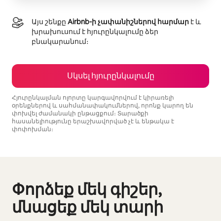
Այս շենքը
Airbnb-ի չափանիշներով հարմար
է և
խրախուսում է հյուրընկալումը ձեր
բնակարանում։
Սկսել հյուրընկալումը
Հյուրընկալման ոլորտը կարգավորվում է կիրառելի
օրենքներով և սահմանափակումներով, որոնք կարող են
փոխվել ժամանակի ընթացքում։ Տարածքի
հասանելիությունը երաշխավորված չէ և ենթակա է
փոփոխման։
Ձեր հնարավոր եկամուտն ամսական $1749 է
Փորձեք մեկ գիշեր,
Ցուցադրվում է 0 տարր՝ 0-ից
մնացեք մեկ տարի