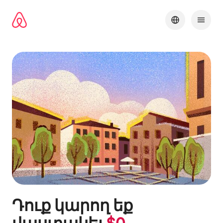
Անցնել
բովանդակությանը
Դուք կարող եք