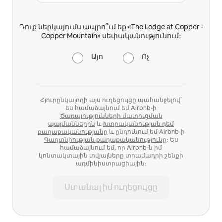
Դուք ներկայումս ապրո՞ւմ եք «The Lodge at Copper -
Copper Mountain» սեփականությունում։
Այո
Ոչ
Հյուրընկալողի այս ուղեցույցը պահանջելով՝
ես համաձայնում եմ Airbnb-ի
Ծառայությունների մատուցման
պայմաններին
և
Խտրականության դեմ
քաղաքականությանը
և ընդունում եմ Airbnb-ի
Գաղտնիության քաղաքականությունը
։ Ես
համաձայնում եմ, որ Airbnb-ն իմ
կոնտակտային տվյալները տրամադրի շենքի
ադմինիստրացիային։
Ստանալ իմ ուղեցույցը