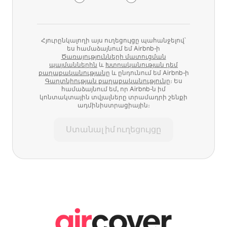
Հյուրընկալողի այս ուղեցույցը պահանջելով՝
ես համաձայնում եմ Airbnb-ի
Ծառայությունների մատուցման
պայմաններին
և
Խտրականության դեմ
քաղաքականությանը
և ընդունում եմ Airbnb-ի
Գաղտնիության քաղաքականությունը
։ Ես
համաձայնում եմ, որ Airbnb-ն իմ
կոնտակտային տվյալները տրամադրի շենքի
ադմինիստրացիային։
Ստանալ իմ ուղեցույցը