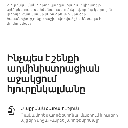
Հյուրընկալման ոլորտը կարգավորվում է կիրառելի
օրենքներով և սահմանափակումներով, որոնք կարող են
փոխվել ժամանակի ընթացքում։ Տարածքի
հասանելիությունը երաշխավորված չէ և ենթակա է
փոփոխման։
Ձեր հնարավոր եկամուտն ամսական $529 է
Ինչպես է շենքի
ադմինիստրացիան
աջակցում
հյուրընկալմանը
Մաքրման ծառայություն
Պլանավորեք պրոֆեսիոնալ մաքրում հյուրերի
այցերի միջև։
Վարձել պրոֆեսիոնալի