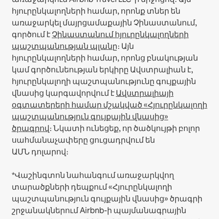
հյուրընկալողների համար, որոնք տներ են
առաջարկել մայրցամաքային Չինաստանում,
գործում է
Չինաստանում հյուրընկալողների
պաշտպանության պլանը
։
Այն
հյուրընկալողների համար, որոնց բնակության
կամ գործունեության երկիրը Ավստրալիան է,
հյուրընկալողի պաշտպանությունը գույքային
վնասից կարգավորվում է
Ավստրալիայի
օգտատերերի համար մշակված «Հյուրընկալողի
պաշտպանություն գույքային վնասից»
ծրագրով
։ Նկատի ունեցեք, որ ծածկույթի բոլոր
սահմանաչափերը ցուցադրվում են
ԱՄՆ դոլարով։
*Վաշինգտոն նահանգում առաջարկվող
տարածքների դեպքում «Հյուրընկալողի
պաշտպանություն գույքային վնասից» ծրագրի
շրջանակներում Airbnb-ի պայմանագրային