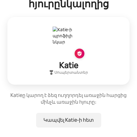
հյուրընկալողից
Katie
Սուպերտանտեր
Katieը կարող է ձեզ ուղղորդել առաջին հարցից
մինչև առաջին հյուրը։
Կապվել Katie-ի հետ