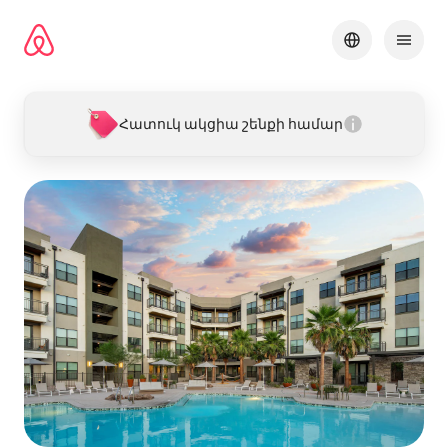
Անցնել
բովանդակությանը
Հատուկ ակցիա շենքի համար