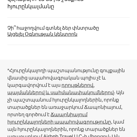
հյուրընկալմանը
Չի՞ հաջողվում գտնել ձեր փնտրածը
Այցելել Օգնության կենտրոն
*Հյուրընկալողի պաշտպանությունը գույքային
վնասից ապահովագրական պոլիս չէ և
կարգավորվում է այս
դրույթներով,
պայմաններով և սահմանափակումներով
։
Այն
չի պաշտպանում հյուրընկալողներին, որոնք
տարածքներ են առաջարկում Ճապոնիայում,
որտեղ գործում է
Ճապոնիայում
հյուրընկալողների ապահովագրությունը
, կամ
այն հյուրընկալողներին, որոնք տարածքներ են
առաջարկում Airbnb Travel LLC-ի միջոցով։
Այն