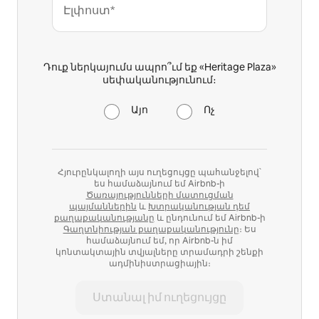
Էլփոստ*
Դուք ներկայումս ապրո՞ւմ եք «Heritage Plaza»
սեփականությունում։
Այո
Ոչ
Հյուրընկալողի այս ուղեցույցը պահանջելով՝
ես համաձայնում եմ Airbnb-ի
Ծառայությունների մատուցման
պայմաններին
և
Խտրականության դեմ
քաղաքականությանը
և ընդունում եմ Airbnb-ի
Գաղտնիության քաղաքականությունը
։ Ես
համաձայնում եմ, որ Airbnb-ն իմ
կոնտակտային տվյալները տրամադրի շենքի
ադմինիստրացիային։
Ստանալ իմ ուղեցույցը