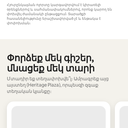
Հյուրընկալման ոլորտը կարգավորվում է կիրառելի
օրենքներով և սահմանափակումներով, որոնք կարող են
փոխվել ժամանակի ընթացքում։ Տարածքի
հասանելիությունը երաշխավորված չէ և ենթակա է
փոփոխման։
Ձեր հնարավոր եկամուտն ամսական $583 է
Փորձեք մեկ գիշեր,
Ցուցադրվում է 0 տարր՝ 0-ից
մնացեք մեկ տարի
Մտադիր եք տեղափոխվե՞լ։ Ամրագրեք այց
այստեղ (Heritage Plaza), որպեսզի զգաք
տեղական կյանքը։