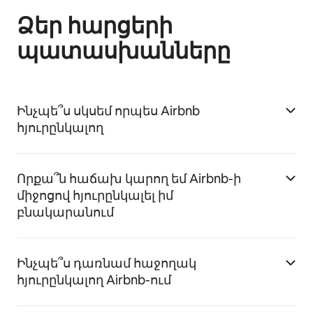
Ձեր հարցերի
պատասխանները
Ինչպե՞ս սկսեմ որպես Airbnb
հյուրընկալող
Որքա՞ն հաճախ կարող եմ Airbnb-ի
միջոցով հյուրընկալել իմ
բնակարանում
Ինչպե՞ս դառնամ հաջողակ
հյուրընկալող Airbnb-ում