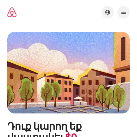
Անցնել
բովանդակությանը
Դուք կարող եք