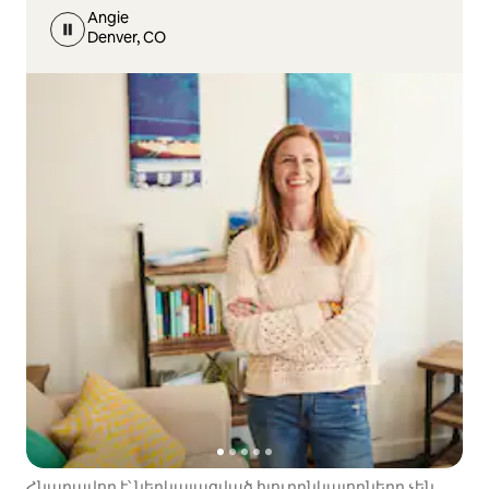
Angie
Denver, CO
Հնարավոր է՝ ներկայացված հյուրընկալողները չեն