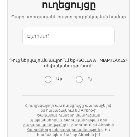
ուղեցույցը
Պարզ ստուգացանկ հաջող հյուրընկալման համար
Էլփոստ*
Դուք ներկայումս ապրո՞ւմ եք «SOLEA AT MIAMI LAKES»
սեփականությունում։
Այո
Ոչ
Հյուրընկալողի այս ուղեցույցը պահանջելով՝
ես համաձայնում եմ Airbnb-ի
Ծառայությունների մատուցման
պայմաններին
և
Խտրականության դեմ
քաղաքականությանը
և ընդունում եմ Airbnb-ի
Գաղտնիության քաղաքականությունը
։ Ես
համաձայնում եմ, որ Airbnb-ն իմ