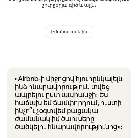
շուրջօրյա գիծ և այլն։
Իմանալ ավելին
«Airbnb-ի միջոցով հյուրընկալելն
ինձ հնարավորություն տվեց
ապրելու ըստ պահանջի։ Ես
հաճախ եմ ճամփորդում, ուստի
ինչո՞ւ չօգտվեմ բացակա
ժամանակ իմ ծախսերը
ծածկելու հնարավորությունից»։