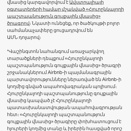
վնասից կարգավորվում է
Ավստրալիայի
օգտատերերի համար մշակված «Հյուրընկալողի
պաշտպանություն գույքային վնասից»
ծրագրով
։ Նկատի ունեցեք, որ ծածկույթի բոլոր
սահմանաչափերը ցուցադրվում են
ԱՄՆ դոլարով։
*Վաշինգտոն նահանգում առաջարկվող
տարածքների դեպքում «Հյուրընկալողի
պաշտպանություն գույքային վնասից» ծրագրի
շրջանակներում Airbnb-ի պայմանագրային
պարտավորությունները ներառված են Airbnb-ի
կողմից գնված ապահովագրական պոլիսում։
Հյուրընկալողի պաշտպանությունը գույքային
վնասից կապված չէ Հյուրընկալողի
պատասխանատվության ապահովագրության
հետ։ «Հյուրընկալողի պաշտպանություն
գույքային վնասից» ծրագիրը փոխհատուցում է
հյուրերի կողմից տանը և իրերին հասցված որոշ