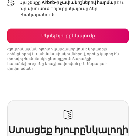
Այս շենքը
Airbnb-ի չափանիշներով հարմար
է և
խրախուսում է հյուրընկալումը ձեր
բնակարանում։
Սկսել հյուրընկալումը
Հյուրընկալման ոլորտը կարգավորվում է կիրառելի
օրենքներով և սահմանափակումներով, որոնք կարող են
փոխվել ժամանակի ընթացքում։ Տարածքի
հասանելիությունը երաշխավորված չէ և ենթակա է
փոփոխման։
Ձեր հնարավոր եկամուտն ամսական $831 է
Ստացեք հյուրընկալողի