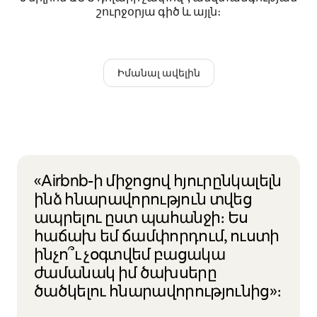
շուրջօրյա գիծ և այլն։
Իմանալ ավելին
«Airbnb-ի միջոցով հյուրընկալելն
ինձ հնարավորություն տվեց
ապրելու ըստ պահանջի։ Ես
հաճախ եմ ճամփորդում, ուստի
ինչո՞ւ չօգտվեմ բացակա
ժամանակ իմ ծախսերը
ծածկելու հնարավորությունից»։