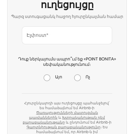
ուղեցույցը
Պարզ ստուգացանկ հաջող հյուրընկալման համար
Էլփոստ*
Դուք ներկայումս ապրո՞ւմ եք «POINT BONITA»
սեփականությունում։
Այո
Ոչ
Հյուրընկալողի այս ուղեցույցը պահանջելով՝
ես համաձայնում եմ Airbnb-ի
Ծառայությունների մատուցման
պայմաններին
և
Խտրականության դեմ
քաղաքականությանը
և ընդունում եմ Airbnb-ի
Գաղտնիության քաղաքականությունը
։ Ես
համաձայնում եմ, որ Airbnb-ն իմ