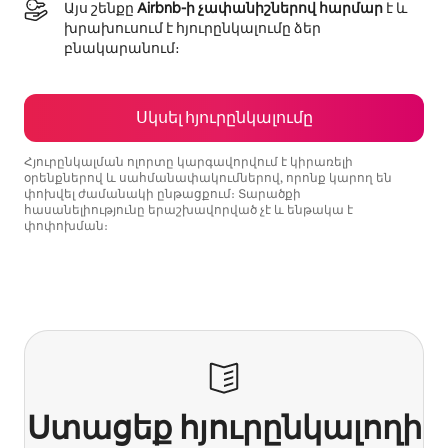
Այս շենքը
Airbnb-ի չափանիշներով հարմար
է և
խրախուսում է հյուրընկալումը ձեր
բնակարանում։
Սկսել հյուրընկալումը
Հյուրընկալման ոլորտը կարգավորվում է կիրառելի
օրենքներով և սահմանափակումներով, որոնք կարող են
փոխվել ժամանակի ընթացքում։ Տարածքի
հասանելիությունը երաշխավորված չէ և ենթակա է
փոփոխման։
Ձեր հնարավոր եկամուտն ամսական $896 է
Ստացեք հյուրընկալողի