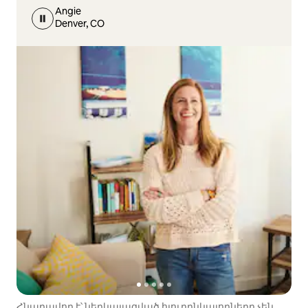
Angie
Denver, CO
Հնարավոր է՝ ներկայացված հյուրընկալողները չեն