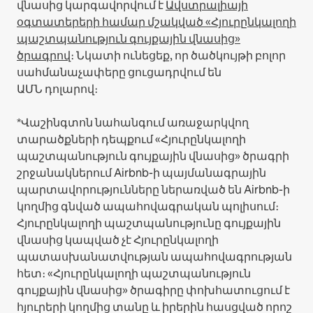
վնասից կարգավորվում է
Ավստրալիայի
օգտատերերի համար մշակված «Հյուրընկալողի
պաշտպանություն գույքային վնասից»
ծրագրով
։ Նկատի ունեցեք, որ ծածկույթի բոլոր
սահմանաչափերը ցուցադրվում են
ԱՄՆ դոլարով։
*Վաշինգտոն նահանգում առաջարկվող
տարածքների դեպքում «Հյուրընկալողի
պաշտպանություն գույքային վնասից» ծրագրի
շրջանակներում Airbnb-ի պայմանագրային
պարտավորությունները ներառված են Airbnb-ի
կողմից գնված ապահովագրական պոլիսում։
Հյուրընկալողի պաշտպանությունը գույքային
վնասից կապված չէ Հյուրընկալողի
պատասխանատվության ապահովագրության
հետ։ «Հյուրընկալողի պաշտպանություն
գույքային վնասից» ծրագիրը փոխհատուցում է
հյուրերի կողմից տանը և իրերին հասցված որոշ