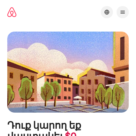
Անցնել
բովանդակությանը
Դուք կարող եք