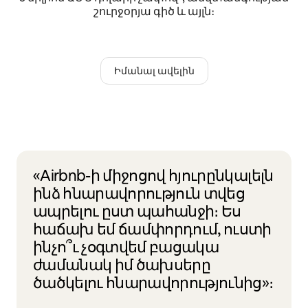
շուրջօրյա գիծ և այլն։
Իմանալ ավելին
«Airbnb-ի միջոցով հյուրընկալելն
ինձ հնարավորություն տվեց
ապրելու ըստ պահանջի։ Ես
հաճախ եմ ճամփորդում, ուստի
ինչո՞ւ չօգտվեմ բացակա
ժամանակ իմ ծախսերը
ծածկելու հնարավորությունից»։