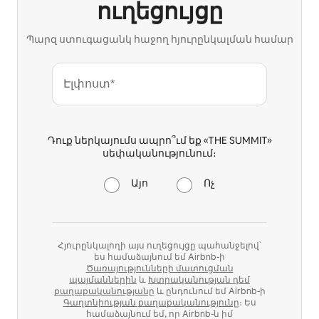
ուղեցույցը
Պարզ ստուգացանկ հաջող հյուրընկալման համար
Էլփոստ*
Դուք ներկայումս ապրո՞ւմ եք «THE SUMMIT»
սեփականությունում։
Այո
Ոչ
Հյուրընկալողի այս ուղեցույցը պահանջելով՝
ես համաձայնում եմ Airbnb-ի
Ծառայությունների մատուցման
պայմաններին
և
Խտրականության դեմ
քաղաքականությանը
և ընդունում եմ Airbnb-ի
Գաղտնիության քաղաքականությունը
։ Ես
համաձայնում եմ, որ Airbnb-ն իմ