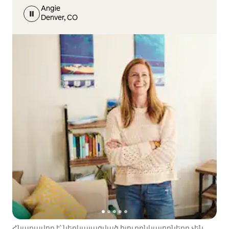
Angie
Denver, CO
Հնարավոր է՝ ներկայացված հյուրընկալողները չեն