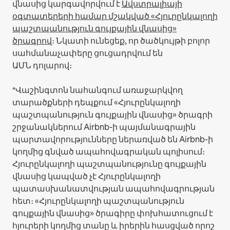
վնասից կարգավորվում է
Ավստրալիայի
օգտատերերի համար մշակված «Հյուրընկալողի
պաշտպանություն գույքային վնասից»
ծրագրով
։ Նկատի ունեցեք, որ ծածկույթի բոլոր
սահմանաչափերը ցուցադրվում են
ԱՄՆ դոլարով։
*Վաշինգտոն նահանգում առաջարկվող
տարածքների դեպքում «Հյուրընկալողի
պաշտպանություն գույքային վնասից» ծրագրի
շրջանակներում Airbnb-ի պայմանագրային
պարտավորությունները ներառված են Airbnb-ի
կողմից գնված ապահովագրական պոլիսում։
Հյուրընկալողի պաշտպանությունը գույքային
վնասից կապված չէ Հյուրընկալողի
պատասխանատվության ապահովագրության
հետ։ «Հյուրընկալողի պաշտպանություն
գույքային վնասից» ծրագիրը փոխհատուցում է
հյուրերի կողմից տանը և իրերին հասցված որոշ