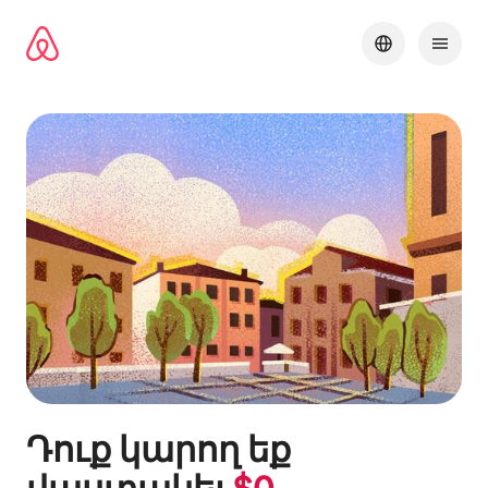
Անցնել
բովանդակությանը
Դուք կարող եք