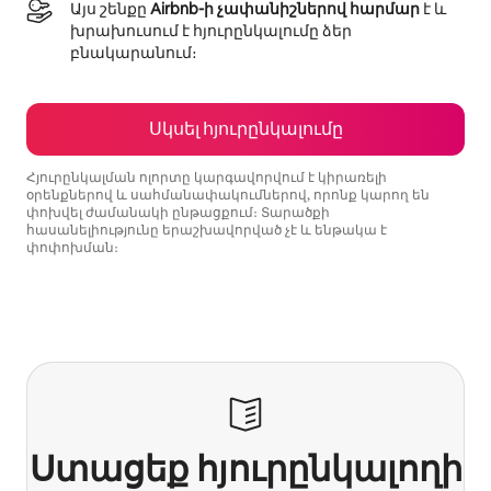
Այս շենքը
Airbnb-ի չափանիշներով հարմար
է և
խրախուսում է հյուրընկալումը ձեր
բնակարանում։
Սկսել հյուրընկալումը
Հյուրընկալման ոլորտը կարգավորվում է կիրառելի
օրենքներով և սահմանափակումներով, որոնք կարող են
փոխվել ժամանակի ընթացքում։ Տարածքի
հասանելիությունը երաշխավորված չէ և ենթակա է
փոփոխման։
Ձեր հնարավոր եկամուտն ամսական $793 է
Ստացեք հյուրընկալողի