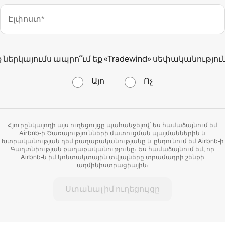
Էլփոստ*
ք ներկայումս ապրո՞ւմ եք «Tradewind» սեփականություն
Այո
Ոչ
Հյուրընկալողի այս ուղեցույցը պահանջելով՝ ես համաձայնում եմ
Airbnb-ի
Ծառայությունների մատուցման պայմաններին
և
Խտրականության դեմ քաղաքականությանը
և ընդունում եմ Airbnb-ի
Գաղտնիության քաղաքականությունը
։ Ես համաձայնում եմ, որ
Airbnb-ն իմ կոնտակտային տվյալները տրամադրի շենքի
ադմինիստրացիային։
Ստանալ իմ ուղեցույցը