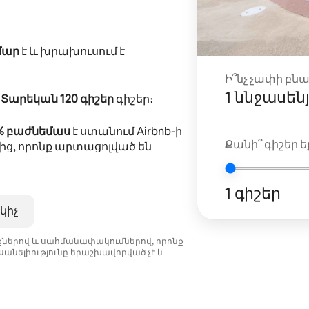
մար
է և խրախուսում է
Ի՞նչ չափի բն
1 ննջասեն
ը
Տարեկան 120 գիշեր
գիշեր։
5% բաժնեմաս
է ստանում Airbnb-ի
Քանի՞ գիշեր եք
ից, որոնք արտացոլված են
1 գիշեր
կիչ
նքներով և սահմանափակումներով, որոնք
անելիությունը երաշխավորված չէ և