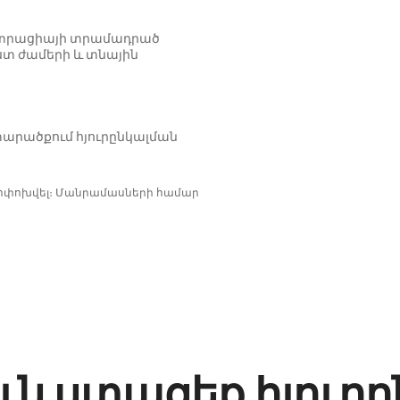
նիստրացիայի տրամադրած
ստ ժամերի և տնային
արածքում հյուրընկալման
փոփոխվել։ Մանրամասների համար
ւն ստացեք հյուր