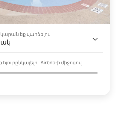
ակարան եք վարձելու
յակ
 հյուրընկալելու Airbnb-ի միջոցով