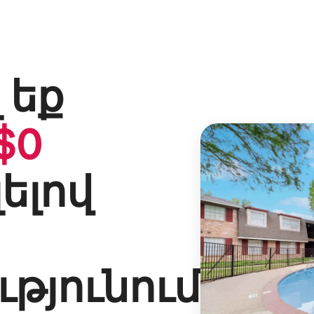
 եք
$
0
լելով
թյունում