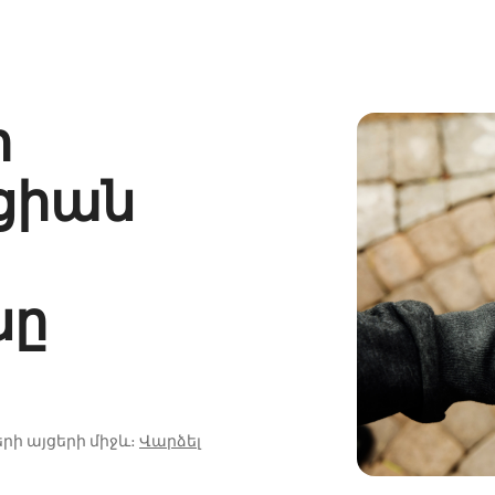
ի
ցիան
նը
րի այցերի միջև։
Վարձել