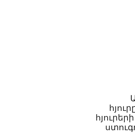
հյուր
հյուրեր
ստուգո