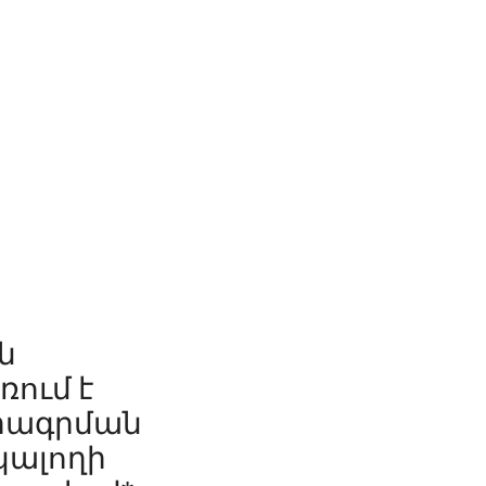
ն
ռում է
մրագրման
նկալողի