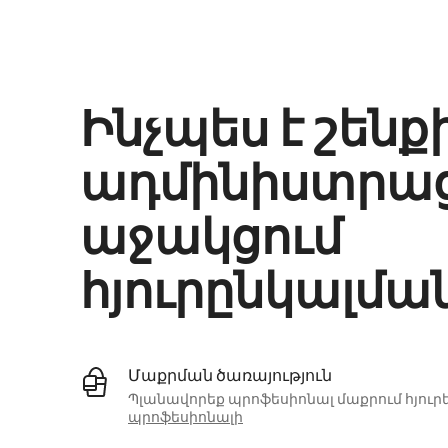
Ձեր հնարավոր եկամուտն ամսական $591 է
Ինչպես է շենք
ադմինիստրա
աջակցում
հյուրընկալմա
Մաքրման ծառայություն
Պլանավորեք պրոֆեսիոնալ մաքրում հյուրե
պրոֆեսիոնալի