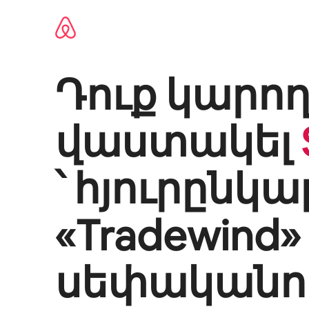
Անցնել
բովանդակությանը
Դուք կարող
վաստակել
՝ հյուրընկա
«
Tradewind
»
սեփականու