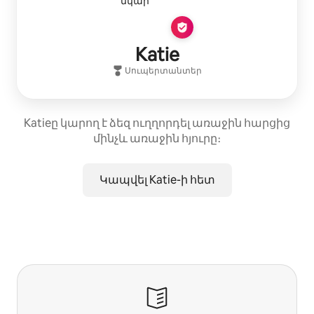
Katie
Սուպերտանտեր
Katieը կարող է ձեզ ուղղորդել առաջին հարցից
մինչև առաջին հյուրը։
Կապվել Katie-ի հետ