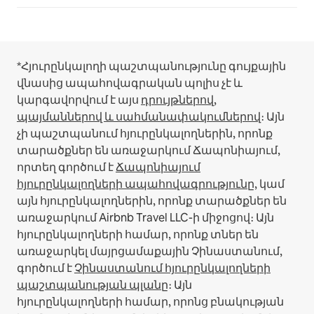
*Հյուրընկալողի պաշտպանությունը գույքային
վնասից ապահովագրական պոլիս չէ և
կարգավորվում է այս
դրույթներով,
պայմաններով և սահմանափակումներով
։
Այն
չի պաշտպանում հյուրընկալողներին, որոնք
տարածքներ են առաջարկում Ճապոնիայում,
որտեղ գործում է
Ճապոնիայում
հյուրընկալողների ապահովագրությունը
, կամ
այն հյուրընկալողներին, որոնք տարածքներ են
առաջարկում Airbnb Travel LLC-ի միջոցով։
Այն
հյուրընկալողների համար, որոնք տներ են
առաջարկել մայրցամաքային Չինաստանում,
գործում է
Չինաստանում հյուրընկալողների
պաշտպանության պլանը
։
Այն
հյուրընկալողների համար, որոնց բնակության