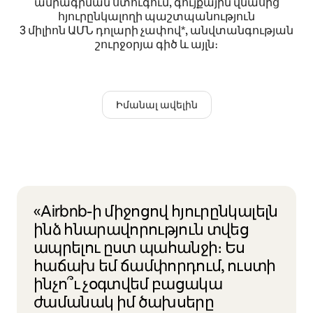
ամրագրման ստուգում, գույքային վնասից
հյուրընկալողի պաշտպանություն
3 միլիոն ԱՄՆ դոլարի չափով*, անվտանգության
շուրջօրյա գիծ և այլն։
Իմանալ ավելին
«Airbnb-ի միջոցով հյուրընկալելն
ինձ հնարավորություն տվեց
ապրելու ըստ պահանջի։ Ես
հաճախ եմ ճամփորդում, ուստի
ինչո՞ւ չօգտվեմ բացակա
ժամանակ իմ ծախսերը