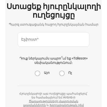
Ստացեք հյուրընկալողի
ուղեցույցը
Պարզ ստուգացանկ հաջող հյուրընկալման համար
Էլփոստ*
Դուք ներկայումս ապրո՞ւմ եք «Tolleson»
սեփականությունում։
Այո
Ոչ
Հյուրընկալողի այս ուղեցույցը պահանջելով՝
ես համաձայնում եմ Airbnb-ի
Ծառայությունների մատուցման
պայմաններին
և
Խտրականության դեմ