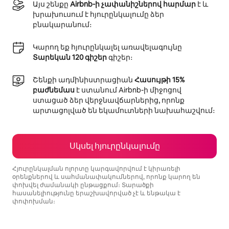
Այս շենքը
Airbnb-ի չափանիշներով հարմար
է և
խրախուսում է հյուրընկալումը ձեր
բնակարանում։
Կարող եք հյուրընկալել առավելագույնը
Տարեկան 120 գիշեր
գիշեր։
Շենքի ադմինիստրացիան
Հասույթի 15%
բաժնեմաս
է ստանում Airbnb-ի միջոցով
ստացած ձեր վերջնավճարներից, որոնք
արտացոլված են եկամուտների նախահաշվում։
Սկսել հյուրընկալումը
Հյուրընկալման ոլորտը կարգավորվում է կիրառելի
օրենքներով և սահմանափակումներով, որոնք կարող են
փոխվել ժամանակի ընթացքում։ Տարածքի
հասանելիությունը երաշխավորված չէ և ենթակա է
փոփոխման։