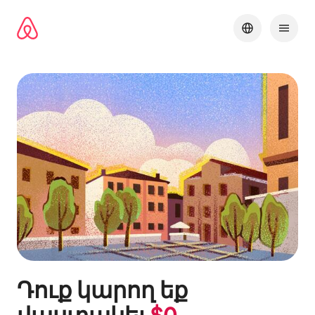
Անցնել
բովանդակությանը
Դուք կարող եք