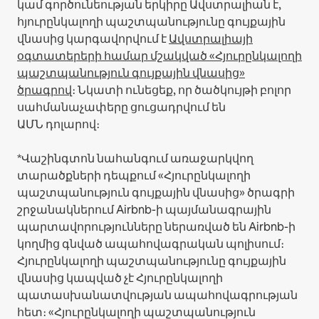
կամ գործունեության երկիրը Ավստրալիան է,
հյուրընկալողի պաշտպանությունը գույքային
վնասից կարգավորվում է
Ավստրալիայի
օգտատերերի համար մշակված «Հյուրընկալողի
պաշտպանություն գույքային վնասից»
ծրագրով
։ Նկատի ունեցեք, որ ծածկույթի բոլոր
սահմանաչափերը ցուցադրվում են
ԱՄՆ դոլարով։
*Վաշինգտոն նահանգում առաջարկվող
տարածքների դեպքում «Հյուրընկալողի
պաշտպանություն գույքային վնասից» ծրագրի
շրջանակներում Airbnb-ի պայմանագրային
պարտավորությունները ներառված են Airbnb-ի
կողմից գնված ապահովագրական պոլիսում։
Հյուրընկալողի պաշտպանությունը գույքային
վնասից կապված չէ Հյուրընկալողի
պատասխանատվության ապահովագրության
հետ։ «Հյուրընկալողի պաշտպանություն