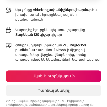
Այս շենքը
Airbnb-ի չափանիշներով հարմար
է և
խրախուսում է հյուրընկալումը ձեր
բնակարանում։
Կարող եք հյուրընկալել առավելագույնը
Տարեկան 120 գիշեր
գիշեր։
Շենքի ադմինիստրացիան
Հասույթի 15%
բաժնեմաս
է ստանում Airbnb-ի միջոցով
ստացած ձեր վերջնավճարներից, որոնք
արտացոլված են եկամուտների նախահաշվում։
Սկսել հյուրընկալումը
Դառնալ բնակիչ
Հյուրընկալման ոլորտը կարգավորվում է կիրառելի
օրենքներով և սահմանափակումներով, որոնք կարող են