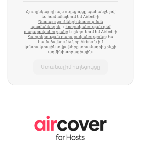
Հյուրընկալողի այս ուղեցույցը պահանջելով՝
ես համաձայնում եմ Airbnb-ի
Ծառայությունների մատուցման
պայմաններին
և
Խտրականության դեմ
քաղաքականությանը
և ընդունում եմ Airbnb-ի
Գաղտնիության քաղաքականությունը
։ Ես
համաձայնում եմ, որ Airbnb-ն իմ
կոնտակտային տվյալները տրամադրի շենքի
ադմինիստրացիային։
Ստանալ իմ ուղեցույցը