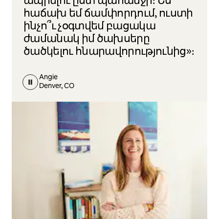
ապրելու ըստ պահանջի։ Ես
հաճախ եմ ճամփորդում, ուստի
ինչո՞ւ չօգտվեմ բացակա
ժամանակ իմ ծախսերը
ծածկելու հնարավորությունից»։
Angie
Denver, CO