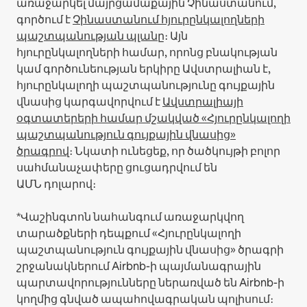
առաջարկել մայրցամաքային Չինաստանում,
գործում է
Չինաստանում հյուրընկալողների
պաշտպանության պլանը
։
Այն
հյուրընկալողների համար, որոնց բնակության
կամ գործունեության երկիրը Ավստրալիան է,
հյուրընկալողի պաշտպանությունը գույքային
վնասից կարգավորվում է
Ավստրալիայի
օգտատերերի համար մշակված «Հյուրընկալողի
պաշտպանություն գույքային վնասից»
ծրագրով
։ Նկատի ունեցեք, որ ծածկույթի բոլոր
սահմանաչափերը ցուցադրվում են
ԱՄՆ դոլարով։
*Վաշինգտոն նահանգում առաջարկվող
տարածքների դեպքում «Հյուրընկալողի
պաշտպանություն գույքային վնասից» ծրագրի
շրջանակներում Airbnb-ի պայմանագրային
պարտավորությունները ներառված են Airbnb-ի
կողմից գնված ապահովագրական պոլիսում։