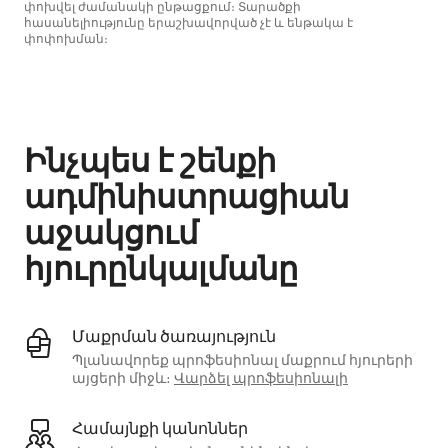
փոխվել ժամանակի ընթացքում։ Տարածքի
հասանելիությունը երաշխավորված չէ և ենթակա է
փոփոխման։
Ձեր հնարավոր եկամուտն ամսական $485 է
Ինչպես է շենքի
ադմինիստրացիան
աջակցում
հյուրընկալմանը
Մաքրման ծառայություն
Պլանավորեք պրոֆեսիոնալ մաքրում հյուրերի
այցերի միջև։
Վարձել պրոֆեսիոնալի
Համայնքի կանոններ