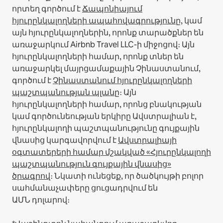
որտեղ գործում է
Ճապոնիայում
հյուրընկալողների ապահովագրությունը
, կամ
այն հյուրընկալողներին, որոնք տարածքներ են
առաջարկում Airbnb Travel LLC-ի միջոցով։
Այն
հյուրընկալողների համար, որոնք տներ են
առաջարկել մայրցամաքային Չինաստանում,
գործում է
Չինաստանում հյուրընկալողների
պաշտպանության պլանը
։
Այն
հյուրընկալողների համար, որոնց բնակության
կամ գործունեության երկիրը Ավստրալիան է,
հյուրընկալողի պաշտպանությունը գույքային
վնասից կարգավորվում է
Ավստրալիայի
օգտատերերի համար մշակված «Հյուրընկալողի
պաշտպանություն գույքային վնասից»
ծրագրով
։ Նկատի ունեցեք, որ ծածկույթի բոլոր
սահմանաչափերը ցուցադրվում են
ԱՄՆ դոլարով։