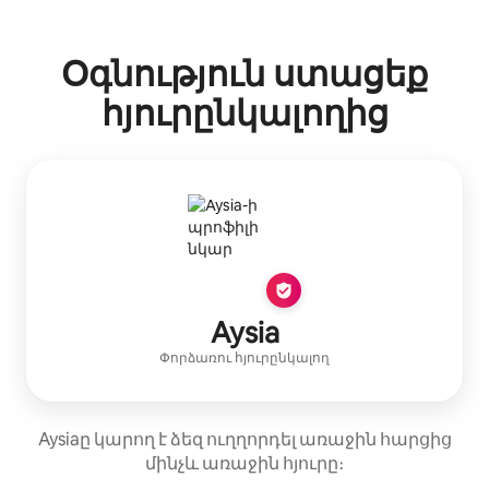
Ձեր հնարավոր եկամուտն ամսական $584 է
Օգնություն ստացեք
հյուրընկալողից
Aysia
Փորձառու հյուրընկալող
Aysiaը կարող է ձեզ ուղղորդել առաջին հարցից
մինչև առաջին հյուրը։