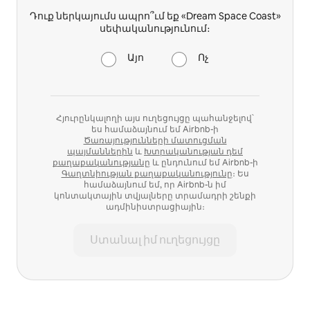
Դուք ներկայումս ապրո՞ւմ եք «Dream Space Coast»
սեփականությունում։
Այո
Ոչ
Հյուրընկալողի այս ուղեցույցը պահանջելով՝
ես համաձայնում եմ Airbnb-ի
Ծառայությունների մատուցման
պայմաններին
և
Խտրականության դեմ
քաղաքականությանը
և ընդունում եմ Airbnb-ի
Գաղտնիության քաղաքականությունը
։ Ես
համաձայնում եմ, որ Airbnb-ն իմ
կոնտակտային տվյալները տրամադրի շենքի
ադմինիստրացիային։
Ստանալ իմ ուղեցույցը