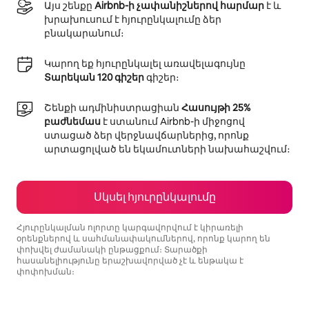
Այս շենքը
Airbnb-ի չափանիշներով հարմար
է և
խրախուսում է հյուրընկալումը ձեր
բնակարանում։
Կարող եք հյուրընկալել առավելագույնը
Տարեկան 120 գիշեր
գիշեր։
Շենքի ադմինիստրացիան
Հասույթի 25%
բաժնեմաս
է ստանում Airbnb-ի միջոցով
ստացած ձեր վերջնավճարներից, որոնք
արտացոլված են եկամուտների նախահաշվում։
Սկսել հյուրընկալումը
Հյուրընկալման ոլորտը կարգավորվում է կիրառելի
օրենքներով և սահմանափակումներով, որոնք կարող են
փոխվել ժամանակի ընթացքում։ Տարածքի
հասանելիությունը երաշխավորված չէ և ենթակա է
փոփոխման։