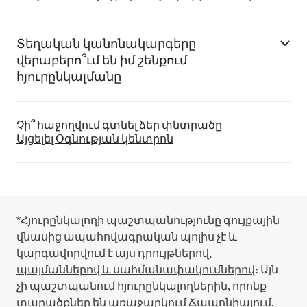
Տեղական կանոնակարգերը
վերաբերո՞ւմ են իմ շենքում
հյուրընկալմանը
Չի՞ հաջողվում գտնել ձեր փնտրածը
Այցելել Օգնության կենտրոն
*Հյուրընկալողի պաշտպանությունը գույքային
վնասից ապահովագրական պոլիս չէ և
կարգավորվում է այս
դրույթներով,
պայմաններով և սահմանափակումներով
։
Այն
չի պաշտպանում հյուրընկալողներին, որոնք
տարածքներ են առաջարկում Ճապոնիայում,