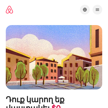
Անցնել
բովանդակությանը
Դուք կարող եք