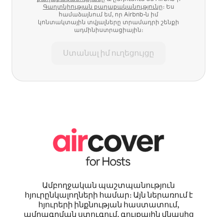
Գաղտնիության քաղաքականությունը
։ Ես
համաձայնում եմ, որ Airbnb-ն իմ
կոնտակտային տվյալները տրամադրի շենքի
ադմինիստրացիային։
Ստանալ իմ ուղեցույցը
Ամբողջական պաշտպանություն
հյուրընկալողների համար։ Այն ներառում է
հյուրերի ինքնության հաստատում,
ամրագրման ստուգում, գույքային վնասից