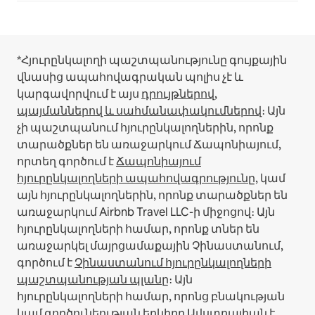
*Հյուրընկալողի պաշտպանությունը գույքային
վնասից ապահովագրական պոլիս չէ և
կարգավորվում է այս
դրույթներով,
պայմաններով և սահմանափակումներով
։
Այն
չի պաշտպանում հյուրընկալողներին, որոնք
տարածքներ են առաջարկում Ճապոնիայում,
որտեղ գործում է
Ճապոնիայում
հյուրընկալողների ապահովագրությունը
, կամ
այն հյուրընկալողներին, որոնք տարածքներ են
առաջարկում Airbnb Travel LLC-ի միջոցով։
Այն
հյուրընկալողների համար, որոնք տներ են
առաջարկել մայրցամաքային Չինաստանում,
գործում է
Չինաստանում հյուրընկալողների
պաշտպանության պլանը
։
Այն
հյուրընկալողների համար, որոնց բնակության
կամ գործունեության երկիրը Ավստրալիան է,