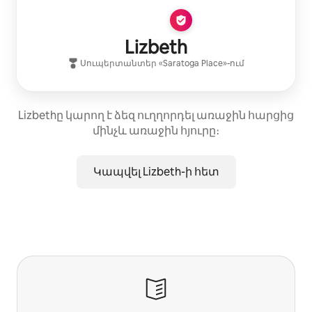
Lizbeth
Սուպերտանտեր
«
Saratoga Place
»-ում
Lizbethը կարող է ձեզ ուղղորդել առաջին հարցից
մինչև առաջին հյուրը։
Կապվել Lizbeth-ի հետ