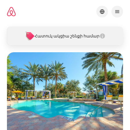
Անցնել
բովանդակությանը
Հատուկ ակցիա շենքի համար