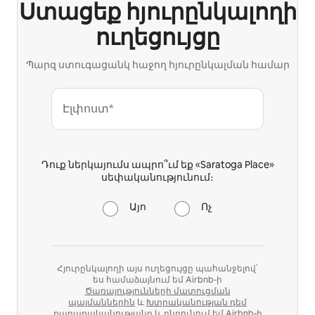
Ստացեք հյուրընկալողի
ուղեցույցը
Պարզ ստուգացանկ հաջող հյուրընկալման համար
Էլփոստ*
Դուք ներկայումս ապրո՞ւմ եք «Saratoga Place»
սեփականությունում։
Այո
Ոչ
Հյուրընկալողի այս ուղեցույցը պահանջելով՝
ես համաձայնում եմ Airbnb-ի
Ծառայությունների մատուցման
պայմաններին
և
Խտրականության դեմ
քաղաքականությանը
և ընդունում եմ Airbnb-ի