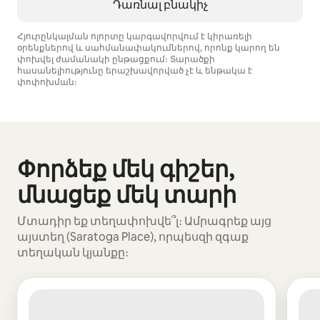
Դառնալ բնակիչ
Հյուրընկալման ոլորտը կարգավորվում է կիրառելի
օրենքներով և սահմանափակումներով, որոնք կարող են
փոխվել ժամանակի ընթացքում։ Տարածքի
հասանելիությունը երաշխավորված չէ և ենթակա է
փոփոխման։
Ձեր հնարավոր եկամուտն ամսական $928 է
Փորձեք մեկ գիշեր,
Ցուցադրվում է 0 տարր՝ 0-ից
մնացեք մեկ տարի
Մտադիր եք տեղափոխվե՞լ։ Ամրագրեք այց
այստեղ (Saratoga Place), որպեսզի զգաք
տեղական կյանքը։