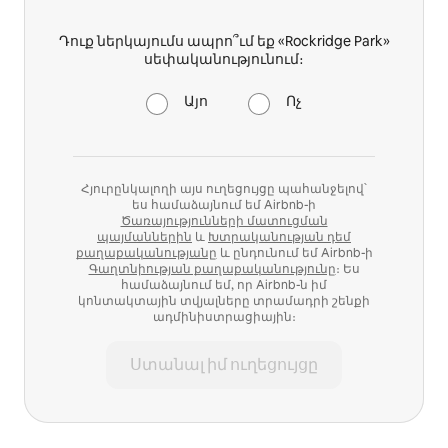
Դուք ներկայումս ապրո՞ւմ եք «Rockridge Park»
սեփականությունում։
Այո
Ոչ
Հյուրընկալողի այս ուղեցույցը պահանջելով՝
ես համաձայնում եմ Airbnb-ի
Ծառայությունների մատուցման
պայմաններին
և
Խտրականության դեմ
քաղաքականությանը
և ընդունում եմ Airbnb-ի
Գաղտնիության քաղաքականությունը
։ Ես
համաձայնում եմ, որ Airbnb-ն իմ
կոնտակտային տվյալները տրամադրի շենքի
ադմինիստրացիային։
Ստանալ իմ ուղեցույցը