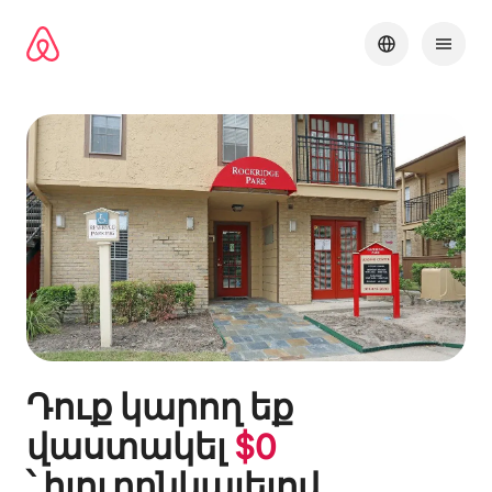
Անցնել
բովանդակությանը
Դուք կարող եք
վաստակել
$
0
՝ հյուրընկալելով