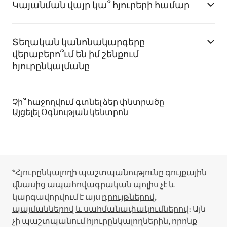
Կայանման վայր կա՞ հյուրերի համար
Տեղական կանոնակարգերը
վերաբերո՞ւմ են իմ շենքում
հյուրընկալմանը
Չի՞ հաջողվում գտնել ձեր փնտրածը
Այցելել Օգնության կենտրոն
*Հյուրընկալողի պաշտպանությունը գույքային
վնասից ապահովագրական պոլիս չէ և
կարգավորվում է այս
դրույթներով,
պայմաններով և սահմանափակումներով
։
Այն
չի պաշտպանում հյուրընկալողներին, որոնք