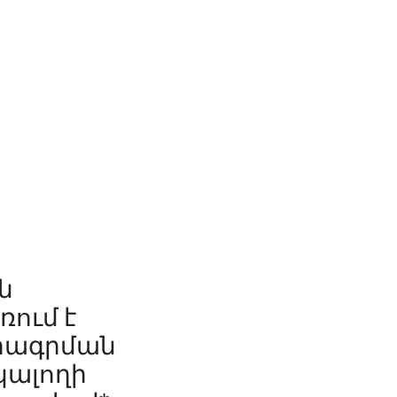
ն
ռում է
մրագրման
նկալողի