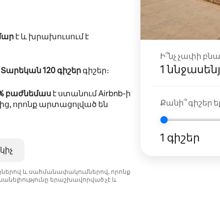
մար
է և խրախուսում է
Ի՞նչ չափի բն
1 ննջասեն
ը
Տարեկան 120 գիշեր
գիշեր։
5% բաժնեմաս
է ստանում Airbnb-ի
Քանի՞ գիշեր եք
ից, որոնք արտացոլված են
1 գիշեր
կիչ
նքներով և սահմանափակումներով, որոնք
անելիությունը երաշխավորված չէ և