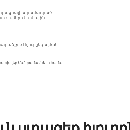
նիստրացիայի տրամադրած
ստ ժամերի և տնային
արածքում հյուրընկալման
փոփոխվել։ Մանրամասների համար
ւն ստացեք հյուր