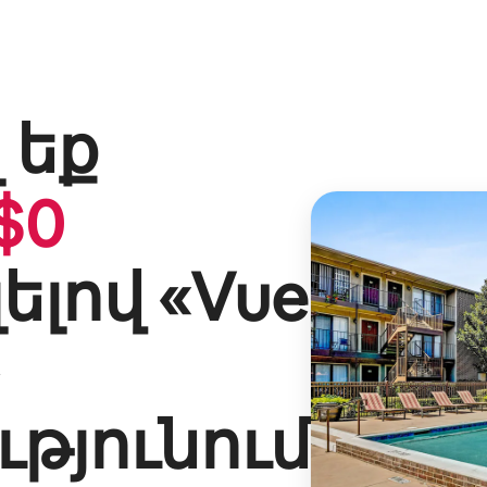
 եք
$
0
ելով «
Vue
թյունում