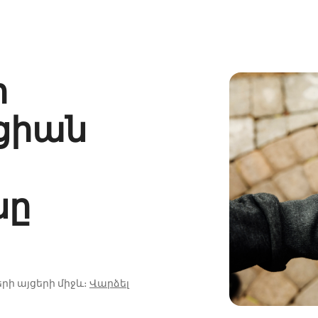
ի
ցիան
նը
րի այցերի միջև։
Վարձել