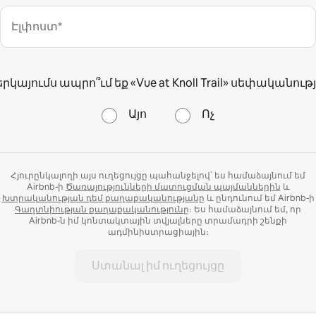
Էլփոստ*
երկայումս ապրո՞ւմ եք «Vue at Knoll Trail» սեփականությ
Այո
Ոչ
Հյուրընկալողի այս ուղեցույցը պահանջելով՝ ես համաձայնում եմ
Airbnb-ի
Ծառայությունների մատուցման պայմաններին
և
Խտրականության դեմ քաղաքականությանը
և ընդունում եմ Airbnb-ի
Գաղտնիության քաղաքականությունը
։ Ես համաձայնում եմ, որ
Airbnb-ն իմ կոնտակտային տվյալները տրամադրի շենքի
ադմինիստրացիային։
Ստանալ իմ ուղեցույցը