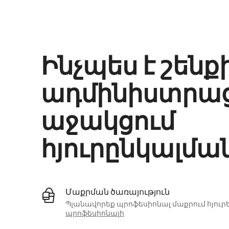
Ձեր հնարավոր եկամուտն ամսական $534 է
Ինչպես է շենք
ադմինիստրա
աջակցում
հյուրընկալմա
Մաքրման ծառայություն
Պլանավորեք պրոֆեսիոնալ մաքրում հյուրե
պրոֆեսիոնալի