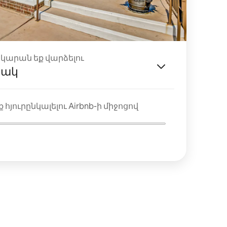
ակարան եք վարձելու
յակ
 հյուրընկալելու Airbnb-ի միջոցով