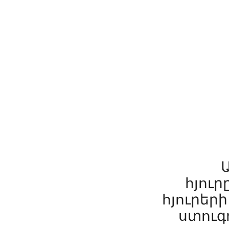
հյուր
հյուրեր
ստուգո