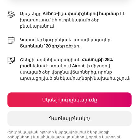
Այս շենքը
Airbnb-ի չափանիշներով հարմար
է և
խրախուսում է հյուրընկալումը ձեր
բնակարանում։
Կարող եք հյուրընկալել առավելագույնը
Տարեկան 120 գիշեր
գիշեր։
Շենքի ադմինիստրացիան
Հասույթի 25%
բաժնեմաս
է ստանում Airbnb-ի միջոցով
ստացած ձեր վերջնավճարներից, որոնք
արտացոլված են եկամուտների նախահաշվում։
Սկսել հյուրընկալումը
Դառնալ բնակիչ
Հյուրընկալման ոլորտը կարգավորվում է կիրառելի
օրենքներով և սահմանափակումներով, որոնք կարող են