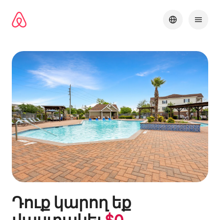
Անցնել
բովանդակությանը
Դուք կարող եք