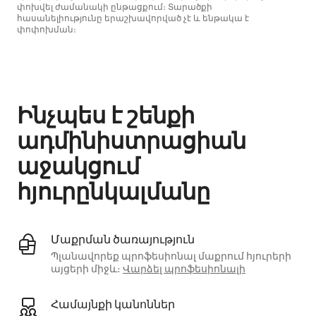
փոխվել ժամանակի ընթացքում։ Տարածքի
հասանելիությունը երաշխավորված չէ և ենթակա է
փոփոխման։
Ձեր հնարավոր եկամուտն ամսական $474 է
Ինչպես է շենքի
ադմինիստրացիան
աջակցում
հյուրընկալմանը
Մաքրման ծառայություն
Պլանավորեք պրոֆեսիոնալ մաքրում հյուրերի
այցերի միջև։
Վարձել պրոֆեսիոնալի
Համայնքի կանոններ