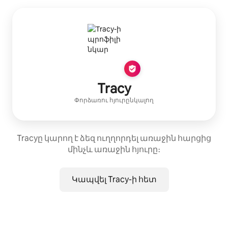
Tracy
Փորձառու հյուրընկալող
Tracyը կարող է ձեզ ուղղորդել առաջին հարցից
մինչև առաջին հյուրը։
Կապվել Tracy-ի հետ