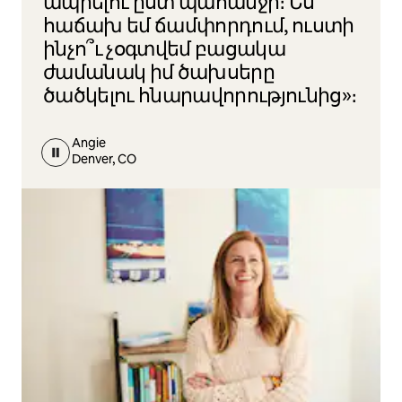
ապրելու ըստ պահանջի։ Ես
հաճախ եմ ճամփորդում, ուստի
ինչո՞ւ չօգտվեմ բացակա
ժամանակ իմ ծախսերը
ծածկելու հնարավորությունից»։
Angie
Denver, CO