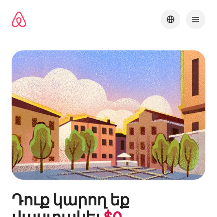
Անցնել
բովանդակությանը
Դուք կարող եք