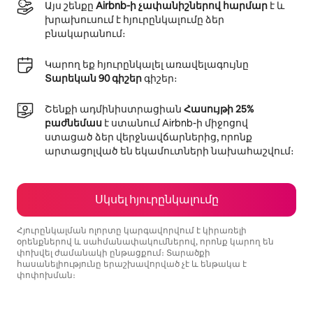
Այս շենքը
Airbnb-ի չափանիշներով հարմար
է և
խրախուսում է հյուրընկալումը ձեր
բնակարանում։
Կարող եք հյուրընկալել առավելագույնը
Տարեկան 90 գիշեր
գիշեր։
Շենքի ադմինիստրացիան
Հասույթի 25%
բաժնեմաս
է ստանում Airbnb-ի միջոցով
ստացած ձեր վերջնավճարներից, որոնք
արտացոլված են եկամուտների նախահաշվում։
Սկսել հյուրընկալումը
Հյուրընկալման ոլորտը կարգավորվում է կիրառելի
օրենքներով և սահմանափակումներով, որոնք կարող են
փոխվել ժամանակի ընթացքում։ Տարածքի
հասանելիությունը երաշխավորված չէ և ենթակա է
փոփոխման։