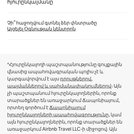
հյուրընկալմանը
Չի՞ հաջողվում գտնել ձեր փնտրածը
Այցելել Օգնության կենտրոն
*Հյուրընկալողի պաշտպանությունը գույքային
վնասից ապահովագրական պոլիս չէ և
կարգավորվում է այս
դրույթներով,
պայմաններով և սահմանափակումներով
։
Այն
չի պաշտպանում հյուրընկալողներին, որոնք
տարածքներ են առաջարկում Ճապոնիայում,
որտեղ գործում է
Ճապոնիայում
հյուրընկալողների ապահովագրությունը
, կամ
այն հյուրընկալողներին, որոնք տարածքներ են
առաջարկում Airbnb Travel LLC-ի միջոցով։
Այն