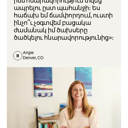
ինձ հնարավորություն տվեց
ապրելու ըստ պահանջի։ Ես
հաճախ եմ ճամփորդում, ուստի
ինչո՞ւ չօգտվեմ բացակա
ժամանակ իմ ծախսերը
ծածկելու հնարավորությունից»։
Angie
Denver, CO