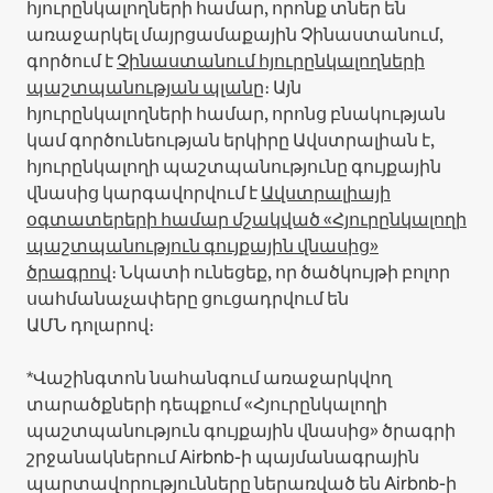
հյուրընկալողների համար, որոնք տներ են
առաջարկել մայրցամաքային Չինաստանում,
գործում է
Չինաստանում հյուրընկալողների
պաշտպանության պլանը
։
Այն
հյուրընկալողների համար, որոնց բնակության
կամ գործունեության երկիրը Ավստրալիան է,
հյուրընկալողի պաշտպանությունը գույքային
վնասից կարգավորվում է
Ավստրալիայի
օգտատերերի համար մշակված «Հյուրընկալողի
պաշտպանություն գույքային վնասից»
ծրագրով
։ Նկատի ունեցեք, որ ծածկույթի բոլոր
սահմանաչափերը ցուցադրվում են
ԱՄՆ դոլարով։
*Վաշինգտոն նահանգում առաջարկվող
տարածքների դեպքում «Հյուրընկալողի
պաշտպանություն գույքային վնասից» ծրագրի
շրջանակներում Airbnb-ի պայմանագրային
պարտավորությունները ներառված են Airbnb-ի