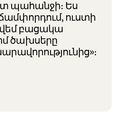
ստ պահանջի։ Ես
ճամփորդում, ուստի
գտվեմ բացակա
իմ ծախսերը
նարավորությունից»։