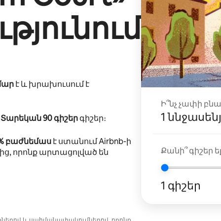
թյունում
մար
է և խրախուսում է
Ի՞նչ չափի բն
1 ննջասեն
ը
Տարեկան 90 գիշեր
գիշեր։
5% բաժնեմաս
է ստանում Airbnb-ի
Քանի՞ գիշեր եք
ից, որոնք արտացոլված են
1 գիշեր
նքներով և սահմանափակումներով, որոնք