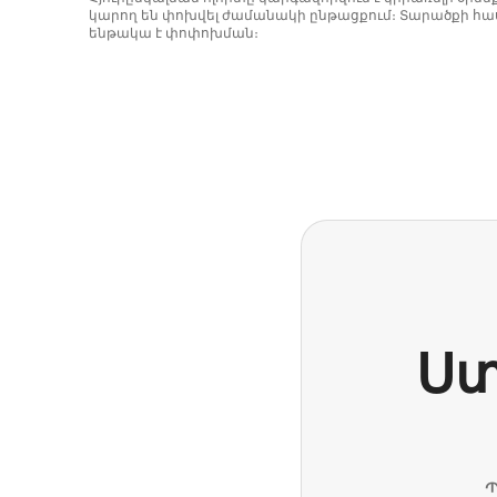
կարող են փոխվել ժամանակի ընթացքում։ Տարածքի հաս
ենթակա է փոփոխման։
Ձեր հնարավոր եկամուտն ամսական $846 է
Ստ
Պ