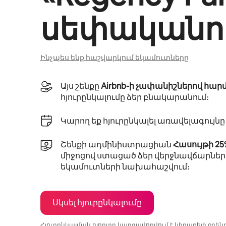
սեփականու
Ինչպես ենք հաշվարկում եկամուտները
Այս շենքը
Airbnb-ի չափանիշներով հար
հյուրընկալումը ձեր բնակարանում։
Կարող եք հյուրընկալել առավելագույն
Շենքի ադմինիստրացիան
Հասույթի 2
միջոցով ստացած ձեր վերջնավճարներ
եկամուտների նախահաշվում։
Սկսել հյուրընկալումը
Հյուրընկալման ոլորտը կարգավորվում է կիրառելի օրե