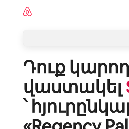
Անցնել
բովանդակությանը
Դուք կարող
վաստակել
՝ հյուրընկա
«
Regency Pa