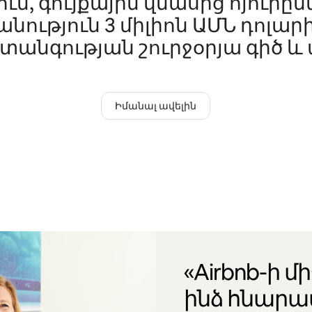
ւմ, գույքային վնասից հյուրը
ություն 3 միլիոն ԱՄՆ դոլարի
տանգության շուրջօրյա գիծ և ա
Իմանալ ավելին
«Airbnb-ի մ
ինձ հնարա