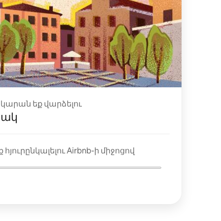
ակարան եք վարձելու
յակ
 հյուրընկալելու Airbnb-ի միջոցով