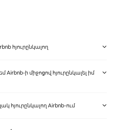
rbnb հյուրընկալող
Airbnb-ի միջոցով հյուրընկալել իմ
կ հյուրընկալող Airbnb-ում