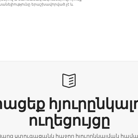
անելիությունը երաշխավորված չէ և
ացեք հյուրընկալ
ուղեցույցը
արզ ստուգացանկ հաջող հյուրընկալման համ