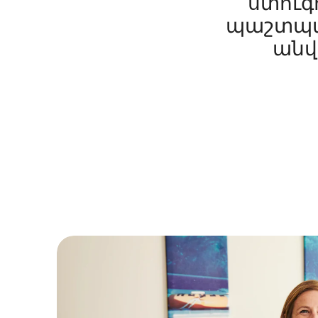
ստուգո
պաշտպան
անվ