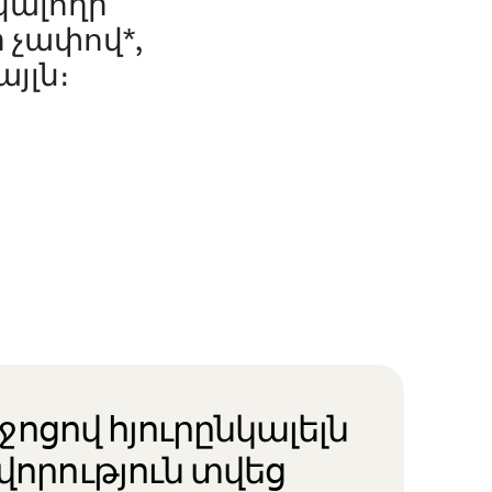
նկալողի
 չափով*,
յլն։
իջոցով հյուրընկալելն
վորություն տվեց