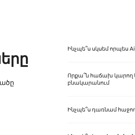
Ինչպե՞ս սկսեմ որպես Ai
երը
Որքա՞ն հաճախ կարող եմ 
րածը
բնակարանում
Ինչպե՞ս դառնամ հաջողա