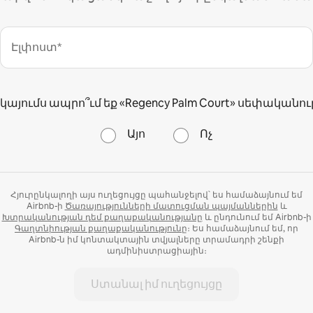
Էլփոստ*
կայումս ապրո՞ւմ եք «Regency Palm Court» սեփականու
Այո
Ոչ
Հյուրընկալողի այս ուղեցույցը պահանջելով՝ ես համաձայնում եմ
Airbnb-ի
Ծառայությունների մատուցման պայմաններին
և
Խտրականության դեմ քաղաքականությանը
և ընդունում եմ Airbnb-ի
Գաղտնիության քաղաքականությունը
։ Ես համաձայնում եմ, որ
Airbnb-ն իմ կոնտակտային տվյալները տրամադրի շենքի
ադմինիստրացիային։
Ստանալ իմ ուղեցույցը