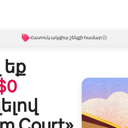
Հատուկ ակցիա շենքի համար
 եք
$
0
լելով
lm Court
»