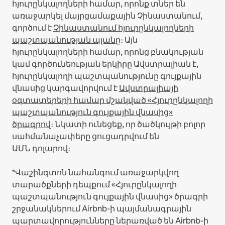
հյուրընկալողների համար, որոնք տներ են
առաջարկել մայրցամաքային Չինաստանում,
գործում է
Չինաստանում հյուրընկալողների
պաշտպանության պլանը
։
Այն
հյուրընկալողների համար, որոնց բնակության
կամ գործունեության երկիրը Ավստրալիան է,
հյուրընկալողի պաշտպանությունը գույքային
վնասից կարգավորվում է
Ավստրալիայի
օգտատերերի համար մշակված «Հյուրընկալողի
պաշտպանություն գույքային վնասից»
ծրագրով
։ Նկատի ունեցեք, որ ծածկույթի բոլոր
սահմանաչափերը ցուցադրվում են
ԱՄՆ դոլարով։
*Վաշինգտոն նահանգում առաջարկվող
տարածքների դեպքում «Հյուրընկալողի
պաշտպանություն գույքային վնասից» ծրագրի
շրջանակներում Airbnb-ի պայմանագրային
պարտավորությունները ներառված են Airbnb-ի