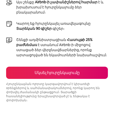
Այս շենքը
Airbnb-ի չափանիշներով հարմար
է և
խրախուսում է հյուրընկալումը ձեր
բնակարանում։
Կարող եք հյուրընկալել առավելագույնը
Տարեկան 90 գիշեր
գիշեր։
Շենքի ադմինիստրացիան
Հասույթի 25%
բաժնեմաս
է ստանում Airbnb-ի միջոցով
ստացած ձեր վերջնավճարներից, որոնք
արտացոլված են եկամուտների նախահաշվում։
Սկսել հյուրընկալումը
Հյուրընկալման ոլորտը կարգավորվում է կիրառելի
օրենքներով և սահմանափակումներով, որոնք կարող են
փոխվել ժամանակի ընթացքում։ Տարածքի
հասանելիությունը երաշխավորված չէ և ենթակա է
փոփոխման։