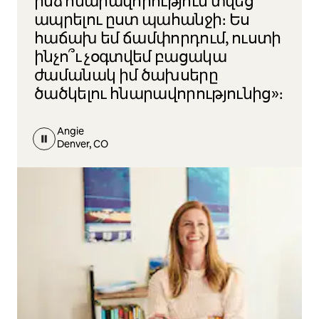
ինձ հնարավորություն տվեց
ապրելու ըստ պահանջի։ Ես
հաճախ եմ ճամփորդում, ուստի
ինչո՞ւ չօգտվեմ բացակա
ժամանակ իմ ծախսերը
ծածկելու հնարավորությունից»։
Angie
Denver, CO