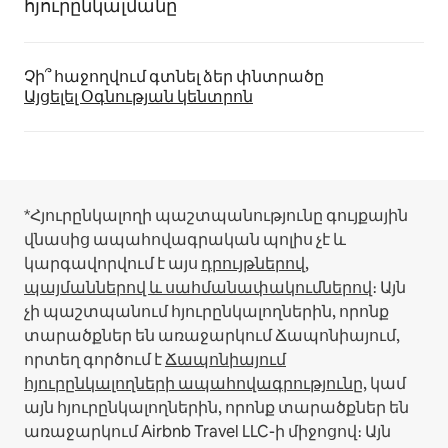
հյուրընկալմանը
Չի՞ հաջողվում գտնել ձեր փնտրածը
Այցելել Օգնության կենտրոն
*Հյուրընկալողի պաշտպանությունը գույքային
վնասից ապահովագրական պոլիս չէ և
կարգավորվում է այս
դրույթներով,
պայմաններով և սահմանափակումներով
։
Այն
չի պաշտպանում հյուրընկալողներին, որոնք
տարածքներ են առաջարկում Ճապոնիայում,
որտեղ գործում է
Ճապոնիայում
հյուրընկալողների ապահովագրությունը
, կամ
այն հյուրընկալողներին, որոնք տարածքներ են
առաջարկում Airbnb Travel LLC-ի միջոցով։
Այն