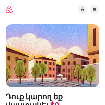
Անցնել
բովանդակությանը
Դուք կարող եք