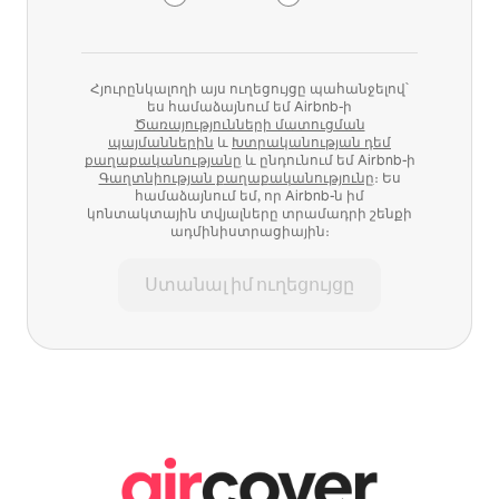
Հյուրընկալողի այս ուղեցույցը պահանջելով՝
ես համաձայնում եմ Airbnb-ի
Ծառայությունների մատուցման
պայմաններին
և
Խտրականության դեմ
քաղաքականությանը
և ընդունում եմ Airbnb-ի
Գաղտնիության քաղաքականությունը
։ Ես
համաձայնում եմ, որ Airbnb-ն իմ
կոնտակտային տվյալները տրամադրի շենքի
ադմինիստրացիային։
Ստանալ իմ ուղեցույցը