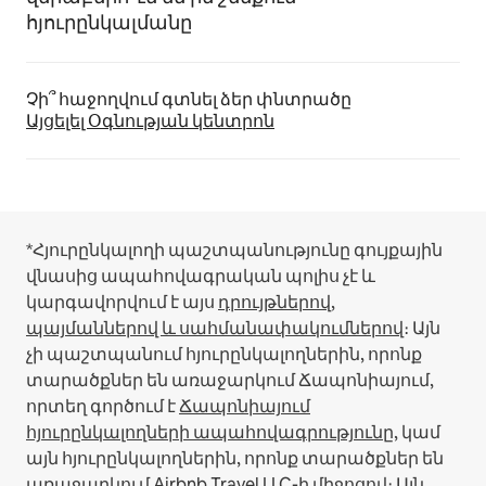
հյուրընկալմանը
Չի՞ հաջողվում գտնել ձեր փնտրածը
Այցելել Օգնության կենտրոն
*Հյուրընկալողի պաշտպանությունը գույքային
վնասից ապահովագրական պոլիս չէ և
կարգավորվում է այս
դրույթներով,
պայմաններով և սահմանափակումներով
։
Այն
չի պաշտպանում հյուրընկալողներին, որոնք
տարածքներ են առաջարկում Ճապոնիայում,
որտեղ գործում է
Ճապոնիայում
հյուրընկալողների ապահովագրությունը
, կամ
այն հյուրընկալողներին, որոնք տարածքներ են
առաջարկում Airbnb Travel LLC-ի միջոցով։
Այն