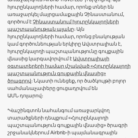
հյուրընկալողների համար, որոնք տներ են
առաջարկել մայրցամաքային Չինաստանում,
գործում է
Չինաստանում հյուրընկալողների
պաշտպանության պլանը
։
Այն
հյուրընկալողների համար, որոնց բնակության
կամ գործունեության երկիրը Ավստրալիան է,
հյուրընկալողի պաշտպանությունը գույքային
վնասից կարգավորվում է
Ավստրալիայի
օգտատերերի համար մշակված «Հյուրընկալողի
պաշտպանություն գույքային վնասից»
ծրագրով
։ Նկատի ունեցեք, որ ծածկույթի բոլոր
սահմանաչափերը ցուցադրվում են
ԱՄՆ դոլարով։
*Վաշինգտոն նահանգում առաջարկվող
տարածքների դեպքում «Հյուրընկալողի
պաշտպանություն գույքային վնասից» ծրագրի
շրջանակներում Airbnb-ի պայմանագրային