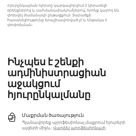
Հյուրընկալման ոլորտը կարգավորվում է կիրառելի
օրենքներով և սահմանափակումներով, որոնք կարող են
փոխվել ժամանակի ընթացքում։ Տարածքի
հասանելիությունը երաշխավորված չէ և ենթակա է
փոփոխման։
Ձեր հնարավոր եկամուտն ամսական $854 է
Ինչպես է շենքի
ադմինիստրացիան
աջակցում
հյուրընկալմանը
Մաքրման ծառայություն
Պլանավորեք պրոֆեսիոնալ մաքրում հյուրերի
այցերի միջև։
Վարձել պրոֆեսիոնալի