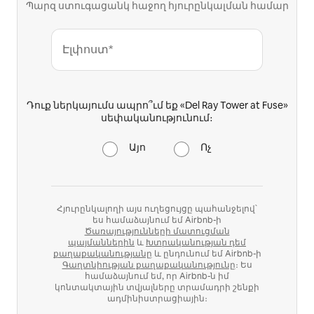
Պարզ ստուգացանկ հաջող հյուրընկալման համար
Էլփոստ*
Դուք ներկայումս ապրո՞ւմ եք «Del Ray Tower at Fuse»
սեփականությունում։
Այո
Ոչ
Հյուրընկալողի այս ուղեցույցը պահանջելով՝
ես համաձայնում եմ Airbnb-ի
Ծառայությունների մատուցման
պայմաններին
և
Խտրականության դեմ
քաղաքականությանը
և ընդունում եմ Airbnb-ի
Գաղտնիության քաղաքականությունը
։ Ես
համաձայնում եմ, որ Airbnb-ն իմ
կոնտակտային տվյալները տրամադրի շենքի
ադմինիստրացիային։