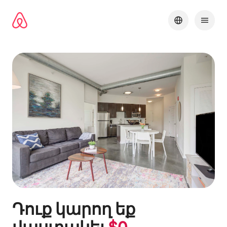
Անցնել
բովանդակությանը
Դուք կարող եք