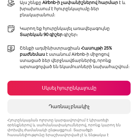
Այս շենքը
Airbnb-ի չափանիշներով հարմար
է և
խրախուսում է հյուրընկալումը ձեր
բնակարանում։
Կարող եք հյուրընկալել առավելագույնը
Տարեկան 90 գիշեր
գիշեր։
Շենքի ադմինիստրացիան
Հասույթի 25%
բաժնեմաս
է ստանում Airbnb-ի միջոցով
ստացած ձեր վերջնավճարներից, որոնք
արտացոլված են եկամուտների նախահաշվում։
Սկսել հյուրընկալումը
Դառնալ բնակիչ
Հյուրընկալման ոլորտը կարգավորվում է կիրառելի
օրենքներով և սահմանափակումներով, որոնք կարող են
փոխվել ժամանակի ընթացքում։ Տարածքի
հասանելիությունը երաշխավորված չէ և ենթակա է