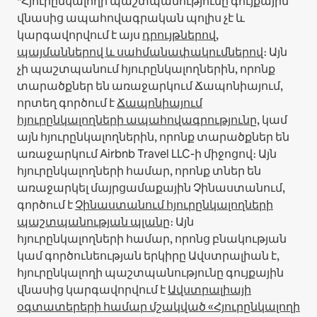
*Հյուրընկալողի պաշտպանությունը գույքային
վնասից ապահովագրական պոլիս չէ և
կարգավորվում է այս
դրույթներով,
պայմաններով և սահմանափակումներով
։
Այն
չի պաշտպանում հյուրընկալողներին, որոնք
տարածքներ են առաջարկում Ճապոնիայում,
որտեղ գործում է
Ճապոնիայում
հյուրընկալողների ապահովագրությունը
, կամ
այն հյուրընկալողներին, որոնք տարածքներ են
առաջարկում Airbnb Travel LLC-ի միջոցով։
Այն
հյուրընկալողների համար, որոնք տներ են
առաջարկել մայրցամաքային Չինաստանում,
գործում է
Չինաստանում հյուրընկալողների
պաշտպանության պլանը
։
Այն
հյուրընկալողների համար, որոնց բնակության
կամ գործունեության երկիրը Ավստրալիան է,
հյուրընկալողի պաշտպանությունը գույքային
վնասից կարգավորվում է
Ավստրալիայի
օգտատերերի համար մշակված «Հյուրընկալողի