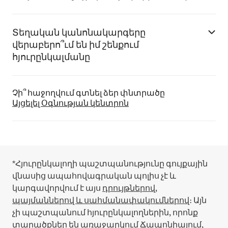
Տեղական կանոնակարգերը
վերաբերո՞ւմ են իմ շենքում
հյուրընկալմանը
Չի՞ հաջողվում գտնել ձեր փնտրածը
Այցելել Օգնության կենտրոն
*Հյուրընկալողի պաշտպանությունը գույքային
վնասից ապահովագրական պոլիս չէ և
կարգավորվում է այս
դրույթներով,
պայմաններով և սահմանափակումներով
։
Այն
չի պաշտպանում հյուրընկալողներին, որոնք
տարածքներ են առաջարկում Ճապոնիայում,