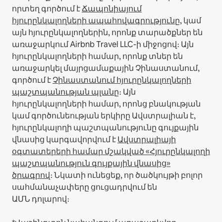
որտեղ գործում է
Ճապոնիայում
հյուրընկալողների ապահովագրությունը
, կամ
այն հյուրընկալողներին, որոնք տարածքներ են
առաջարկում Airbnb Travel LLC-ի միջոցով։
Այն
հյուրընկալողների համար, որոնք տներ են
առաջարկել մայրցամաքային Չինաստանում,
գործում է
Չինաստանում հյուրընկալողների
պաշտպանության պլանը
։
Այն
հյուրընկալողների համար, որոնց բնակության
կամ գործունեության երկիրը Ավստրալիան է,
հյուրընկալողի պաշտպանությունը գույքային
վնասից կարգավորվում է
Ավստրալիայի
օգտատերերի համար մշակված «Հյուրընկալողի
պաշտպանություն գույքային վնասից»
ծրագրով
։ Նկատի ունեցեք, որ ծածկույթի բոլոր
սահմանաչափերը ցուցադրվում են
ԱՄՆ դոլարով։