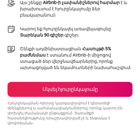
Այս շենքը
Airbnb-ի չափանիշներով հարմար
է և
խրախուսում է հյուրընկալումը ձեր
բնակարանում։
Կարող եք հյուրընկալել առավելագույնը
Տարեկան 90 գիշեր
գիշեր։
Շենքի ադմինիստրացիան
Հասույթի 5%
բաժնեմաս
է ստանում Airbnb-ի միջոցով
ստացած ձեր վերջնավճարներից, որոնք
արտացոլված են եկամուտների նախահաշվում։
Սկսել հյուրընկալումը
Հյուրընկալման ոլորտը կարգավորվում է կիրառելի
օրենքներով և սահմանափակումներով, որոնք կարող են
փոխվել ժամանակի ընթացքում։ Տարածքի
հասանելիությունը երաշխավորված չէ և ենթակա է
փոփոխման։