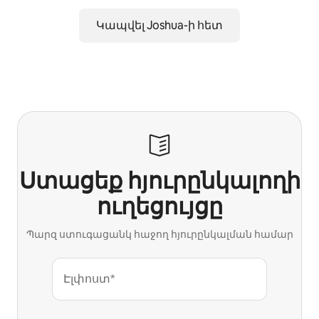
Կապվել Joshua-ի հետ
Ստացեք հյուրընկալողի
ուղեցույցը
Պարզ ստուգացանկ հաջող հյուրընկալման համար
Էլփոստ*