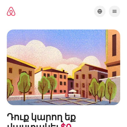
Անցնել
բովանդակությանը
Դուք կարող եք