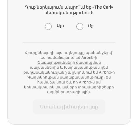
Դուք ներկայումս ապրո՞ւմ եք «The Carl»
սեփականությունում։
Այո
Ոչ
Հյուրընկալողի այս ուղեցույցը պահանջելով՝
ես համաձայնում եմ Airbnb-ի
Ծառայությունների մատուցման
պայմաններին
և
Խտրականության դեմ
քաղաքականությանը
և ընդունում եմ Airbnb-ի
Գաղտնիության քաղաքականությունը
։ Ես
համաձայնում եմ, որ Airbnb-ն իմ
կոնտակտային տվյալները տրամադրի շենքի
ադմինիստրացիային։
Ստանալ իմ ուղեցույցը