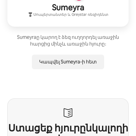
Sumeyra
Սուպերտանտեր
և
Greystar
ռեզիդենտ
Sumeyraը կարող է ձեզ ուղղորդել առաջին
հարցից մինչև առաջին հյուրը։
Կապվել Sumeyra-ի հետ
Ստացեք հյուրընկալողի