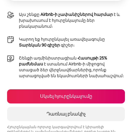
Այս շենքը
Airbnb-ի չափանիշներով հարմար
է և
խրախուսում է հյուրընկալումը ձեր
բնակարանում։
Կարող եք հյուրընկալել առավելագույնը
Տարեկան 90 գիշեր
գիշեր։
Շենքի ադմինիստրացիան
Հասույթի 25%
բաժնեմաս
է ստանում Airbnb-ի միջոցով
ստացած ձեր վերջնավճարներից, որոնք
արտացոլված են եկամուտների նախահաշվում։
Սկսել հյուրընկալումը
Դառնալ բնակիչ
Հյուրընկալման ոլորտը կարգավորվում է կիրառելի
օրենքներով և սահմանափակումներով, որոնք կարող են