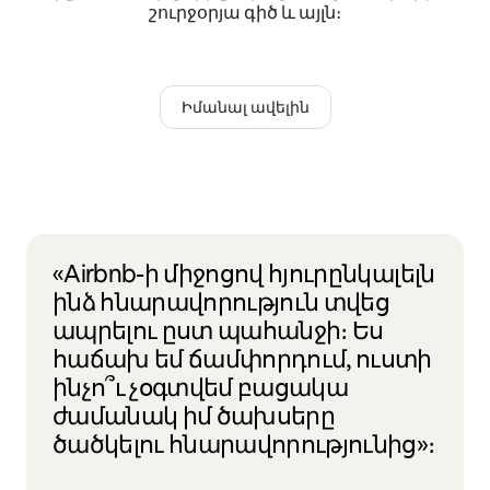
շուրջօրյա գիծ և այլն։
Իմանալ ավելին
«Airbnb-ի միջոցով հյուրընկալելն
ինձ հնարավորություն տվեց
ապրելու ըստ պահանջի։ Ես
հաճախ եմ ճամփորդում, ուստի
ինչո՞ւ չօգտվեմ բացակա
ժամանակ իմ ծախսերը
ծածկելու հնարավորությունից»։