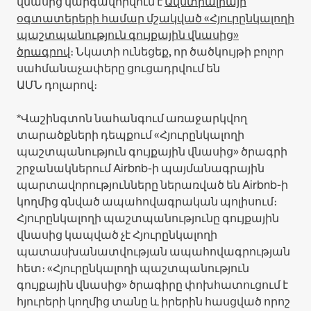
վնասից կարգավորվում է
Ավստրալիայի
օգտատերերի համար մշակված «Հյուրընկալողի
պաշտպանություն գույքային վնասից»
ծրագրով
։ Նկատի ունեցեք, որ ծածկույթի բոլոր
սահմանաչափերը ցուցադրվում են
ԱՄՆ դոլարով։
*Վաշինգտոն նահանգում առաջարկվող
տարածքների դեպքում «Հյուրընկալողի
պաշտպանություն գույքային վնասից» ծրագրի
շրջանակներում Airbnb-ի պայմանագրային
պարտավորությունները ներառված են Airbnb-ի
կողմից գնված ապահովագրական պոլիսում։
Հյուրընկալողի պաշտպանությունը գույքային
վնասից կապված չէ Հյուրընկալողի
պատասխանատվության ապահովագրության
հետ։ «Հյուրընկալողի պաշտպանություն
գույքային վնասից» ծրագիրը փոխհատուցում է
հյուրերի կողմից տանը և իրերին հասցված որոշ