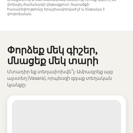
փոխվել ժամանակի ընթացքում։ Տարածքի
հասանելիությունը երաշխավորված չէ և ենթակա է
փոփոխման։
Ձեր հնարավոր եկամուտն ամսական $970 է
Փորձեք մեկ գիշեր,
Ցուցադրվում է 0 տարր՝ 0-ից
մնացեք մեկ տարի
Մտադիր եք տեղափոխվե՞լ։ Ամրագրեք այց
այստեղ (Vasara), որպեսզի զգաք տեղական
կյանքը։