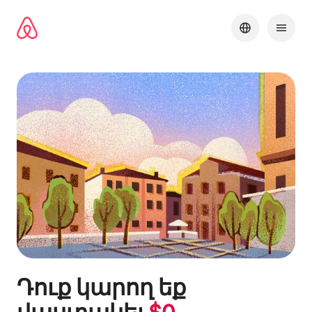
Անցնել
բովանդակությանը
Դուք կարող եք