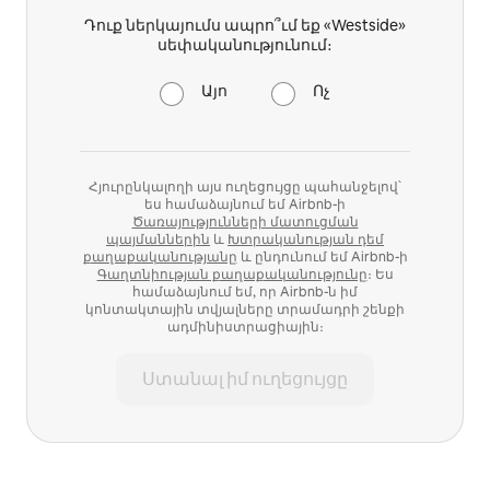
Դուք ներկայումս ապրո՞ւմ եք «Westside»
սեփականությունում։
Այո
Ոչ
Հյուրընկալողի այս ուղեցույցը պահանջելով՝
ես համաձայնում եմ Airbnb-ի
Ծառայությունների մատուցման
պայմաններին
և
Խտրականության դեմ
քաղաքականությանը
և ընդունում եմ Airbnb-ի
Գաղտնիության քաղաքականությունը
։ Ես
համաձայնում եմ, որ Airbnb-ն իմ
կոնտակտային տվյալները տրամադրի շենքի
ադմինիստրացիային։
Ստանալ իմ ուղեցույցը