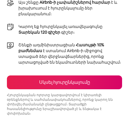
Այս շենքը
Airbnb-ի չափանիշներով հարմար
է և
խրախուսում է հյուրընկալումը ձեր
բնակարանում։
Կարող եք հյուրընկալել առավելագույնը
Տարեկան 120 գիշեր
գիշեր։
Շենքի ադմինիստրացիան
Հասույթի 10%
բաժնեմաս
է ստանում Airbnb-ի միջոցով
ստացած ձեր վերջնավճարներից, որոնք
արտացոլված են եկամուտների նախահաշվում։
Սկսել հյուրընկալումը
Հյուրընկալման ոլորտը կարգավորվում է կիրառելի
օրենքներով և սահմանափակումներով, որոնք կարող են
փոխվել ժամանակի ընթացքում։ Տարածքի
հասանելիությունը երաշխավորված չէ և ենթակա է
փոփոխման։