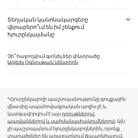
Տեղական կանոնակարգերը
վերաբերո՞ւմ են իմ շենքում
հյուրընկալմանը
Չի՞ հաջողվում գտնել ձեր փնտրածը
Այցելել Օգնության կենտրոն
*Հյուրընկալողի պաշտպանությունը գույքային
վնասից ապահովագրական պոլիս չէ և
կարգավորվում է այս
դրույթներով,
պայմաններով և սահմանափակումներով
։
Այն
չի պաշտպանում հյուրընկալողներին, որոնք
տարածքներ են առաջարկում Ճապոնիայում,