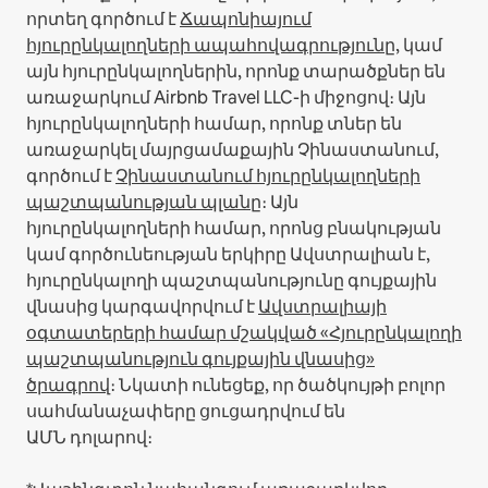
որտեղ գործում է
Ճապոնիայում
հյուրընկալողների ապահովագրությունը
, կամ
այն հյուրընկալողներին, որոնք տարածքներ են
առաջարկում Airbnb Travel LLC-ի միջոցով։
Այն
հյուրընկալողների համար, որոնք տներ են
առաջարկել մայրցամաքային Չինաստանում,
գործում է
Չինաստանում հյուրընկալողների
պաշտպանության պլանը
։
Այն
հյուրընկալողների համար, որոնց բնակության
կամ գործունեության երկիրը Ավստրալիան է,
հյուրընկալողի պաշտպանությունը գույքային
վնասից կարգավորվում է
Ավստրալիայի
օգտատերերի համար մշակված «Հյուրընկալողի
պաշտպանություն գույքային վնասից»
ծրագրով
։ Նկատի ունեցեք, որ ծածկույթի բոլոր
սահմանաչափերը ցուցադրվում են
ԱՄՆ դոլարով։