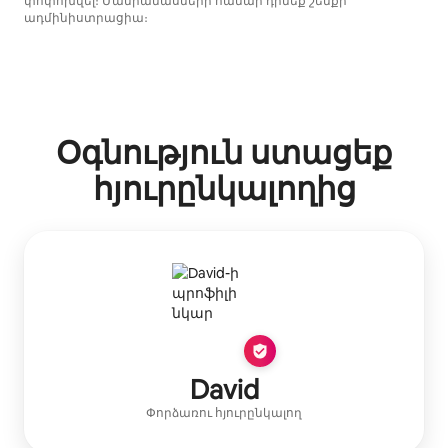
փոփոխվել։ Մանրամասների համար դիմեք շենքի
ադմինիստրացիա։
Օգնություն ստացեք
հյուրընկալողից
David
Փորձառու հյուրընկալող