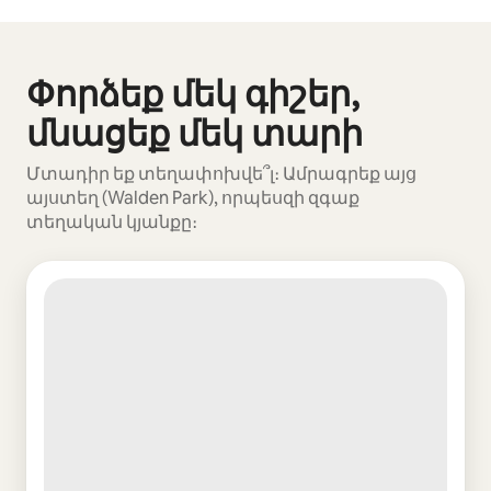
Ձեր հնարավոր եկամուտն ամսական $1045 է
Փորձեք մեկ գիշեր,
Ցուցադրվում է 0 տարր՝ 0-ից
մնացեք մեկ տարի
Մտադիր եք տեղափոխվե՞լ։ Ամրագրեք այց
այստեղ (Walden Park), որպեսզի զգաք
տեղական կյանքը։