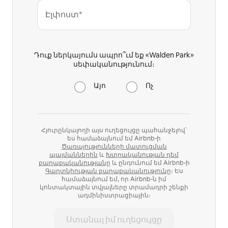
Էլփոստ*
Դուք ներկայումս ապրո՞ւմ եք «Walden Park»
սեփականությունում։
Այո
Ոչ
Հյուրընկալողի այս ուղեցույցը պահանջելով՝
ես համաձայնում եմ Airbnb-ի
Ծառայությունների մատուցման
պայմաններին
և
Խտրականության դեմ
քաղաքականությանը
և ընդունում եմ Airbnb-ի
Գաղտնիության քաղաքականությունը
։ Ես
համաձայնում եմ, որ Airbnb-ն իմ
կոնտակտային տվյալները տրամադրի շենքի
ադմինիստրացիային։
Ստանալ իմ ուղեցույցը