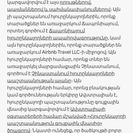
կարգավորվում է այս
դրույթներով,
պայմաններով և սահմանափակումներով
։
Այն
չի պաշտպանում հյուրընկալողներին, որոնք
տարածքներ են առաջարկում Ճապոնիայում,
որտեղ գործում է
Ճապոնիայում
հյուրընկալողների ապահովագրությունը
, կամ
այն հյուրընկալողներին, որոնք տարածքներ են
առաջարկում Airbnb Travel LLC-ի միջոցով։
Այն
հյուրընկալողների համար, որոնք տներ են
առաջարկել մայրցամաքային Չինաստանում,
գործում է
Չինաստանում հյուրընկալողների
պաշտպանության պլանը
։
Այն
հյուրընկալողների համար, որոնց բնակության
կամ գործունեության երկիրը Ավստրալիան է,
հյուրընկալողի պաշտպանությունը գույքային
վնասից կարգավորվում է
Ավստրալիայի
օգտատերերի համար մշակված «Հյուրընկալողի
պաշտպանություն գույքային վնասից»
ծրագրով
։ Նկատի ունեցեք, որ ծածկույթի բոլոր