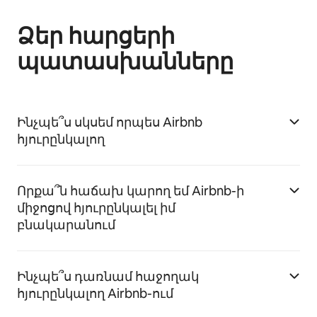
Ձեր հարցերի
պատասխանները
Ինչպե՞ս սկսեմ որպես Airbnb
հյուրընկալող
Որքա՞ն հաճախ կարող եմ Airbnb-ի
միջոցով հյուրընկալել իմ
բնակարանում
Ինչպե՞ս դառնամ հաջողակ
հյուրընկալող Airbnb-ում