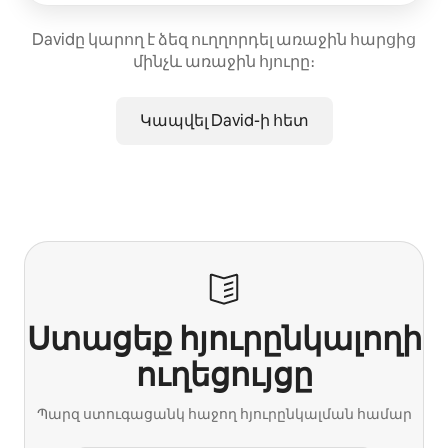
Davidը կարող է ձեզ ուղղորդել առաջին հարցից
մինչև առաջին հյուրը։
Կապվել David-ի հետ
Ստացեք հյուրընկալողի
ուղեցույցը
Պարզ ստուգացանկ հաջող հյուրընկալման համար