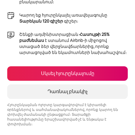
բնակարանում։
Կարող եք հյուրընկալել առավելագույնը
Տարեկան 120 գիշեր
գիշեր։
Շենքի ադմինիստրացիան
Հասույթի 25%
բաժնեմաս
է ստանում Airbnb-ի միջոցով
ստացած ձեր վերջնավճարներից, որոնք
արտացոլված են եկամուտների նախահաշվում։
Սկսել հյուրընկալումը
Դառնալ բնակիչ
Հյուրընկալման ոլորտը կարգավորվում է կիրառելի
օրենքներով և սահմանափակումներով, որոնք կարող են
փոխվել ժամանակի ընթացքում։ Տարածքի
հասանելիությունը երաշխավորված չէ և ենթակա է
փոփոխման։