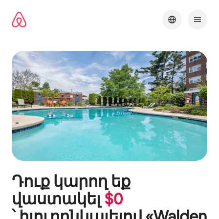
Անցնել
բովանդակությանը
Դուք կարող եք
վաստակել
$
0
՝ հյուրընկալելով «
Walden