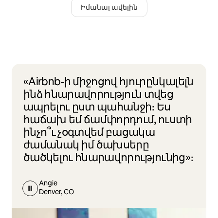
Իմանալ ավելին
«Airbnb-ի միջոցով հյուրընկալելն
ինձ հնարավորություն տվեց
ապրելու ըստ պահանջի։ Ես
հաճախ եմ ճամփորդում, ուստի
ինչո՞ւ չօգտվեմ բացակա
ժամանակ իմ ծախսերը
ծածկելու հնարավորությունից»։
Angie
Denver, CO