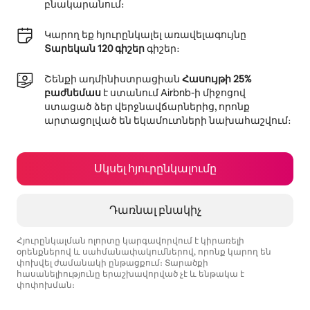
բնակարանում։
Կարող եք հյուրընկալել առավելագույնը
Տարեկան 120 գիշեր
գիշեր։
Շենքի ադմինիստրացիան
Հասույթի 25%
բաժնեմաս
է ստանում Airbnb-ի միջոցով
ստացած ձեր վերջնավճարներից, որոնք
արտացոլված են եկամուտների նախահաշվում։
Սկսել հյուրընկալումը
Դառնալ բնակիչ
Հյուրընկալման ոլորտը կարգավորվում է կիրառելի
օրենքներով և սահմանափակումներով, որոնք կարող են
փոխվել ժամանակի ընթացքում։ Տարածքի
հասանելիությունը երաշխավորված չէ և ենթակա է
փոփոխման։