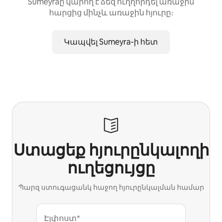
Sumeyraը կարող է ձեզ ուղղորդել առաջին
հարցից մինչև առաջին հյուրը։
Կապվել Sumeyra-ի հետ
Ստացեք հյուրընկալողի
ուղեցույցը
Պարզ ստուգացանկ հաջող հյուրընկալման համար
Էլփոստ*