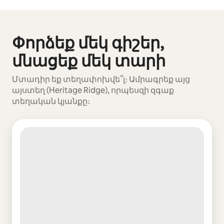
Ձեր հնարավոր եկամուտն ամսական $609 է
Փորձեք մեկ գիշեր,
Ցուցադրվում է 0 տարր՝ 0-ից
մնացեք մեկ տարի
Մտադիր եք տեղափոխվե՞լ։ Ամրագրեք այց
այստեղ (Heritage Ridge), որպեսզի զգաք
տեղական կյանքը։