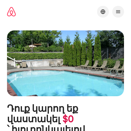
Անցնել
բովանդակությանը
Դուք կարող եք
վաստակել
$
0
՝ հյուրընկալելով