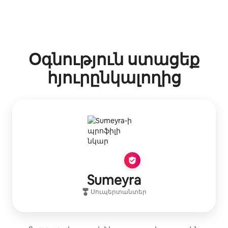
Օգնություն ստացեք
հյուրընկալողից
Sumeyra
Սուպերտանտեր