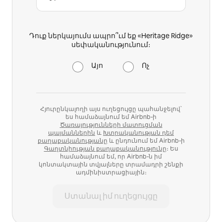
Դուք ներկայումս ապրո՞ւմ եք «Heritage Ridge»
սեփականությունում։
Այո
Ոչ
Հյուրընկալողի այս ուղեցույցը պահանջելով՝
ես համաձայնում եմ Airbnb-ի
Ծառայությունների մատուցման
պայմաններին
և
Խտրականության դեմ
քաղաքականությանը
և ընդունում եմ Airbnb-ի
Գաղտնիության քաղաքականությունը
։ Ես
համաձայնում եմ, որ Airbnb-ն իմ
կոնտակտային տվյալները տրամադրի շենքի
ադմինիստրացիային։
Ստանալ իմ ուղեցույցը