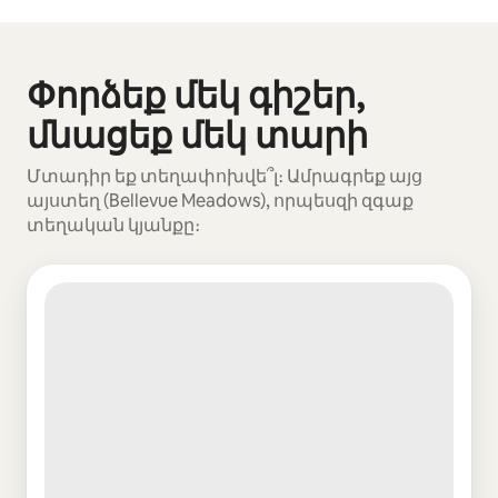
Ձեր հնարավոր եկամուտն ամսական $719 է
Փորձեք մեկ գիշեր,
Ցուցադրվում է 0 տարր՝ 0-ից
մնացեք մեկ տարի
Մտադիր եք տեղափոխվե՞լ։ Ամրագրեք այց
այստեղ (Bellevue Meadows), որպեսզի զգաք
տեղական կյանքը։