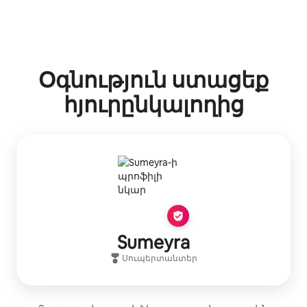
Օգնություն ստացեք
հյուրընկալողից
Sumeyra
Սուպերտանտեր