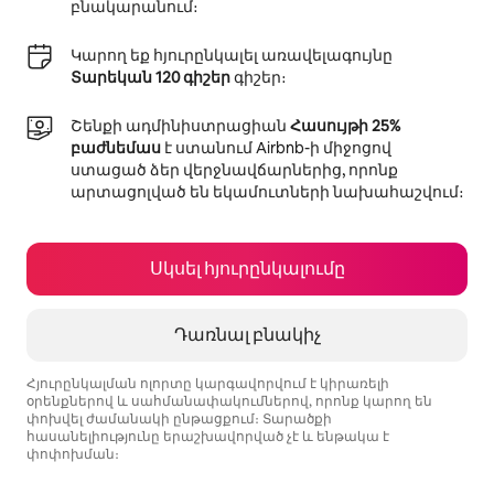
բնակարանում։
Կարող եք հյուրընկալել առավելագույնը
Տարեկան 120 գիշեր
գիշեր։
Շենքի ադմինիստրացիան
Հասույթի 25%
բաժնեմաս
է ստանում Airbnb-ի միջոցով
ստացած ձեր վերջնավճարներից, որոնք
արտացոլված են եկամուտների նախահաշվում։
Սկսել հյուրընկալումը
Դառնալ բնակիչ
Հյուրընկալման ոլորտը կարգավորվում է կիրառելի
օրենքներով և սահմանափակումներով, որոնք կարող են
փոխվել ժամանակի ընթացքում։ Տարածքի
հասանելիությունը երաշխավորված չէ և ենթակա է
փոփոխման։