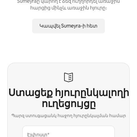
Sumeyraը կարող է ձեզ ուղղորդել առաջին
հարցից մինչև առաջին հյուրը։
Կապվել Sumeyra-ի հետ
Ստացեք հյուրընկալողի
ուղեցույցը
Պարզ ստուգացանկ հաջող հյուրընկալման համար
Էլփոստ*