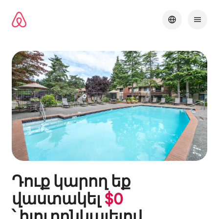
Անցնել
բովանդակությանը
Դուք կարող եք
վաստակել
$
0
՝ հյուրընկալելով