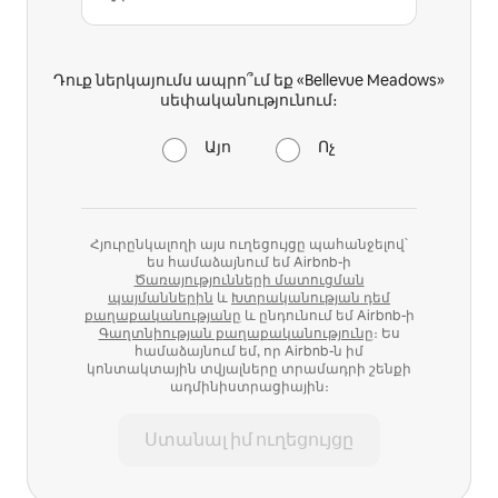
Դուք ներկայումս ապրո՞ւմ եք «Bellevue Meadows»
սեփականությունում։
Այո
Ոչ
Հյուրընկալողի այս ուղեցույցը պահանջելով՝
ես համաձայնում եմ Airbnb-ի
Ծառայությունների մատուցման
պայմաններին
և
Խտրականության դեմ
քաղաքականությանը
և ընդունում եմ Airbnb-ի
Գաղտնիության քաղաքականությունը
։ Ես
համաձայնում եմ, որ Airbnb-ն իմ
կոնտակտային տվյալները տրամադրի շենքի
ադմինիստրացիային։
Ստանալ իմ ուղեցույցը