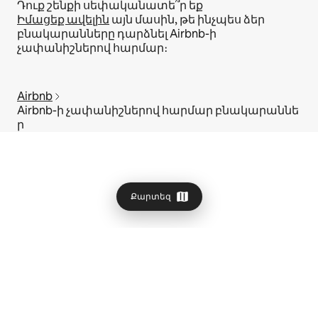
Դուք շենքի սեփականատե՞ր եք
Իմացեք ավելին
այն մասին, թե ինչպես ձեր
բնակարանները դարձնել Airbnb-ի
չափանիշներով հարմար։
Airbnb
Airbnb-ի չափանիշներով հարմար բնակարաննե
ր
Քարտեզ