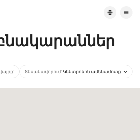
ր բնակարաններ
վայրը՝
Տեսակավորում՝
Կենտրոնին ամենամոտը