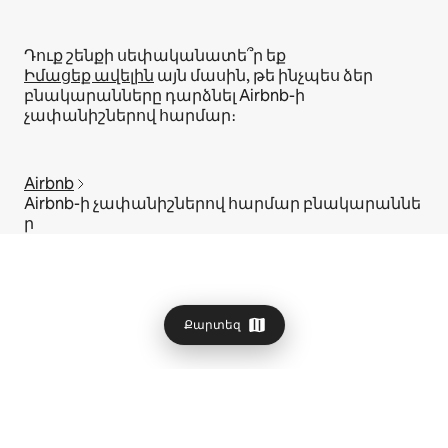
Դուք շենքի սեփականատե՞ր եք
Իմացեք ավելին
այն մասին, թե ինչպես ձեր
բնակարանները դարձնել Airbnb-ի
չափանիշներով հարմար։
Airbnb
Airbnb-ի չափանիշներով հարմար բնակարաննե
ր
Քարտեզ