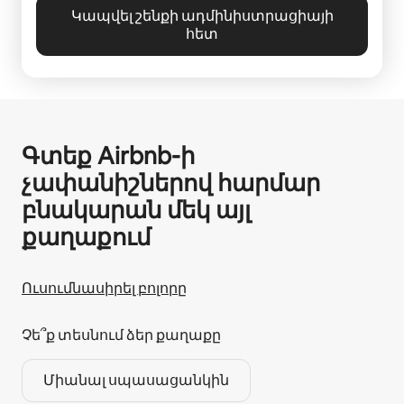
Կապվել շենքի ադմինիստրացիայի
հետ
Գտեք Airbnb-ի
չափանիշներով հարմար
բնակարան մեկ այլ
քաղաքում
Ուսումնասիրել բոլորը
Չե՞ք տեսնում ձեր քաղաքը
Միանալ սպասացանկին